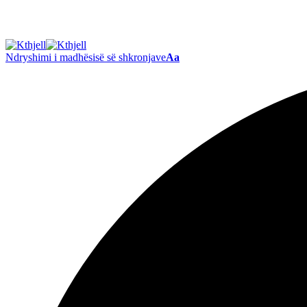
Ndryshimi i madhësisë së shkronjave
Aa