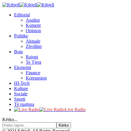
Editorial
Analize
Koment
Opinion
Politike
Aktuale
Zhvillim
Bota
Rajoni
Te Tjera
Ekonomi
Finance
Korrupsion
HI-Tech
Kulture
Sociale
Sporti
Të ruajtura
Live Radio
Kërko...
© 2024 Kthjell. All Rights Reserved.