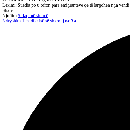
Leximi:
Suedia po u ofron para emigrantëve që të largohen nga vendi
Share
Njoftim
Shfaq më shumë
Ndryshimi i madhësisë së shkronjave
Aa