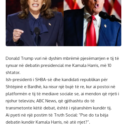
Donald Trump vuri në dyshim mbrëmë pjesëmarrjen e tij të
synuar në debatin presidencial me Kamala Harris, më 10
shtator.
Ish-presidenti i SHBA-së dhe kandidati republikan për
Shtëpinë e Bardhë, ka nisur një bujë të re, kur ai postoi në
platformën e tij të mediave sociale se, ai mendon që rrjeti i
njohur televiziv, ABC News, që gjithashtu do të
transmetonte këtë debat, është i njëanshëm kundër tij.
Ai pyeti në një postim të Truth Social: “Pse do ta bëja
debatin kundër Kamala Harris, në atë rrjet?”.