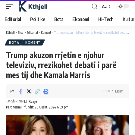
Aa
Editorial
Politike
Bota
Ekonomi
HI-Tech
Kultur
Kthjell
>
Blog
>
Editorial
>
Koment
>
Trump akuzon rrjetin e njohur televiziv, rrezikohet debati i parë mes tij dhe Kamala Harris
BOTA
KOMENT
Trump akuzon rrjetin e njohur
televiziv, rrezikohet debati i parë
mes tij dhe Kamala Harris
1 Min. Leximi
134 Shikime
Përditësimi i fundit: 26 Gusht, 2024 6:59 pm