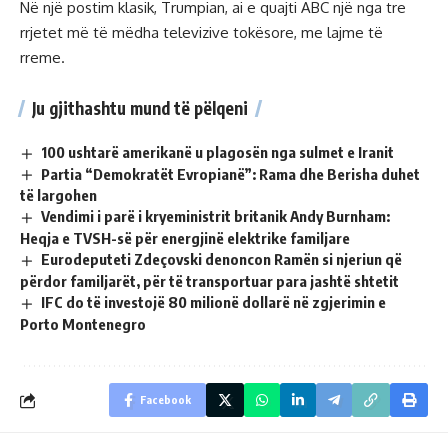
Në një postim klasik, Trumpian, ai e quajti ABC një nga tre
rrjetet më të mëdha televizive tokësore, me lajme të
rreme.
Ju gjithashtu mund të pëlqeni
100 ushtarë amerikanë u plagosën nga sulmet e Iranit
Partia “Demokratët Evropianë”: Rama dhe Berisha duhet
të largohen
Vendimi i parë i kryeministrit britanik Andy Burnham:
Heqja e TVSH-së për energjinë elektrike familjare
Eurodeputeti Zdeçovski denoncon Ramën si njeriun që
përdor familjarët, për të transportuar para jashtë shtetit
IFC do të investojë 80 milionë dollarë në zgjerimin e
Porto Montenegro
Facebook