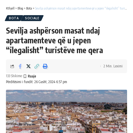
Kthjell
>
Blog
>
Bota
>
Sevilja ashpërson masat ndaj apartamenteve që u jepen “ilegalisht” turistëve me qera
BOTA
SOCIALE
Sevilja ashpërson masat ndaj
apartamenteve që u jepen
“ilegalisht” turistëve me qera
2 Min. Leximi
133 Shikime
Përditësimi i fundit: 26 Gusht, 2024 6:57 pm