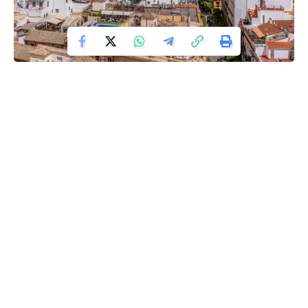
Një gjykatë në Sevilja, në jug të Spanjës, ka vendosur se
bashkia është në të drejtën e saj për t’i ndërprerë furnizimin
me ujë apartamenteve, që u jepen ilegalisht turistëve me
qera.
Pasia erdhi pasi vitin që shkoi bash,kia kishte ndërprerë
furnizimin me ujë të gjashtë apartamenteve të tilla në
qytet, nga të cilat tre prej pronarëve kishin apeluar në
gjykatë.
Ndërkohë banorët e banesave fqinje ishin ankuar për
zhurmë deh gjykata pranoi argumentin e bashkisë se
qiradhënia e tyre ishte ilegale.
Bashkia thotë se ka rreth 5,000 apartamente ilegale të
dhëna me qera në qytet, plus 10,000 të cilave u është