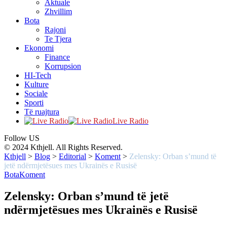
Aktuale
Zhvillim
Bota
Rajoni
Te Tjera
Ekonomi
Finance
Korrupsion
HI-Tech
Kulture
Sociale
Sporti
Të ruajtura
Live Radio
Follow US
© 2024 Kthjell. All Rights Reserved.
Kthjell
>
Blog
>
Editorial
>
Koment
>
Zelensky: Orban s’mund të
jetë ndërmjetësues mes Ukrainës e Rusisë
Bota
Koment
Zelensky: Orban s’mund të jetë
ndërmjetësues mes Ukrainës e Rusisë