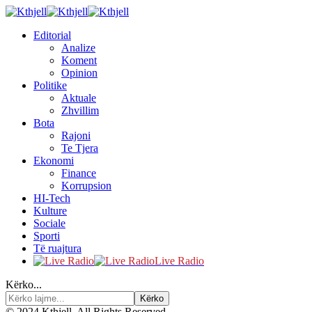
Editorial
Analize
Koment
Opinion
Politike
Aktuale
Zhvillim
Bota
Rajoni
Te Tjera
Ekonomi
Finance
Korrupsion
HI-Tech
Kulture
Sociale
Sporti
Të ruajtura
Live Radio
Kërko...
© 2024 Kthjell. All Rights Reserved.