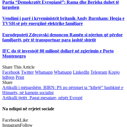
Partia “Demokratët Evropianë”: Rama dhe Berisha duhet të
largohen
Vendimi i parë i kryeministrit britanik Andy Burnham: Heqja e
TVSH-së për energjinë elektrike familjare
Eurodeputeti Zdeçovski denoncon Ramën si njeriun që përdor
familjarët, për të transportuar para jashtë shtetit
IFC do të investojë 80 milionë dollarë në zgjerimin e Porto
Montenegro
Share This Article
Facebook
Twitter
Whatsapp
Whatsapp
LinkedIn
Telegram
Kopjo
lidhjen
Print
Share
Artikulli i mëparshëm
BIRN: PS po përpiqet ta “kthejë” bashkinë e
Himarës, në kampin socialist
Artikulli tjetër
Pagat mesatare, nëpër Evropë
Na ndiqni në rrjetet sociale
Facebook
Like
Instagram
Follow