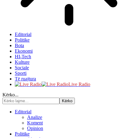
Editorial
Politike
Bota
Ekonomi
HI-Tech
Kulture
Sociale
Sporti
Të ruajtura
Live Radio
Kërko...
Editorial
Analize
Koment
Opinion
Politike