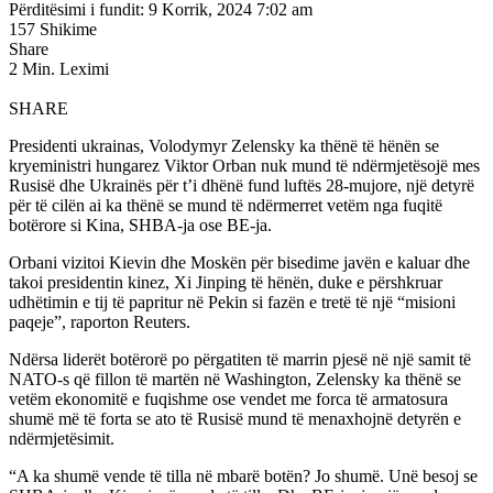
Përditësimi i fundit: 9 Korrik, 2024 7:02 am
157 Shikime
Share
2 Min. Leximi
SHARE
Presidenti ukrainas, Volodymyr Zelensky ka thënë të hënën se
kryeministri hungarez Viktor Orban nuk mund të ndërmjetësojë mes
Rusisë dhe Ukrainës për t’i dhënë fund luftës 28-mujore, një detyrë
për të cilën ai ka thënë se mund të ndërmerret vetëm nga fuqitë
botërore si Kina, SHBA-ja ose BE-ja.
Orbani vizitoi Kievin dhe Moskën për bisedime javën e kaluar dhe
takoi presidentin kinez, Xi Jinping të hënën, duke e përshkruar
udhëtimin e tij të papritur në Pekin si fazën e tretë të një “misioni
paqeje”, raporton Reuters.
Ndërsa liderët botërorë po përgatiten të marrin pjesë në një samit të
NATO-s që fillon të martën në Washington, Zelensky ka thënë se
vetëm ekonomitë e fuqishme ose vendet me forca të armatosura
shumë më të forta se ato të Rusisë mund të menaxhojnë detyrën e
ndërmjetësimit.
“A ka shumë vende të tilla në mbarë botën? Jo shumë. Unë besoj se