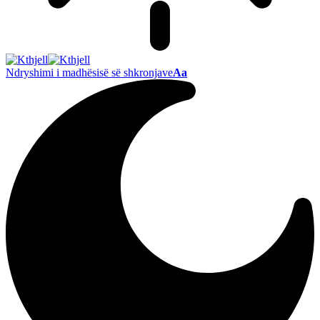
Ndryshimi i madhësisë së shkronjave
Aa