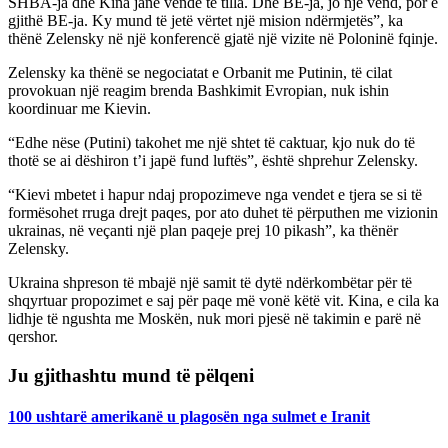
SHBA-ja dhe Kina janë vende të tilla. Dhe BE-ja, jo një vend, por e
gjithë BE-ja. Ky mund të jetë vërtet një mision ndërmjetës”, ka
thënë Zelensky në një konferencë gjatë një vizite në Poloninë fqinje.
Zelensky ka thënë se negociatat e Orbanit me Putinin, të cilat
provokuan një reagim brenda Bashkimit Evropian, nuk ishin
koordinuar me Kievin.
“Edhe nëse (Putini) takohet me një shtet të caktuar, kjo nuk do të
thotë se ai dëshiron t’i japë fund luftës”, është shprehur Zelensky.
“Kievi mbetet i hapur ndaj propozimeve nga vendet e tjera se si të
formësohet rruga drejt paqes, por ato duhet të përputhen me vizionin
ukrainas, në veçanti një plan paqeje prej 10 pikash”, ka thënër
Zelensky.
Ukraina shpreson të mbajë një samit të dytë ndërkombëtar për të
shqyrtuar propozimet e saj për paqe më vonë këtë vit. Kina, e cila ka
lidhje të ngushta me Moskën, nuk mori pjesë në takimin e parë në
qershor.
Ju gjithashtu mund të pëlqeni
100 ushtarë amerikanë u plagosën nga sulmet e Iranit