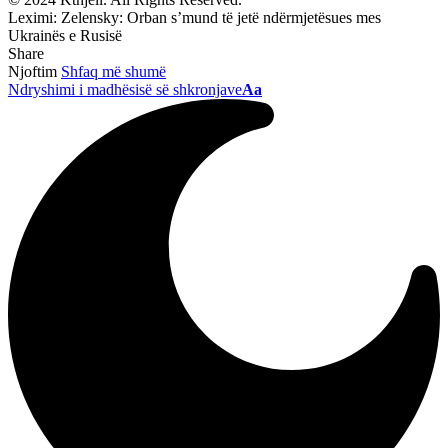
Leximi:
Zelensky: Orban s’mund të jetë ndërmjetësues mes
Ukrainës e Rusisë
Share
Njoftim
Shfaq më shumë
Ndryshimi i madhësisë së shkronjave
Aa