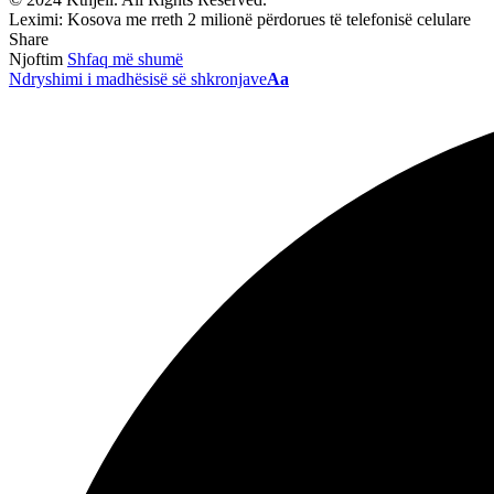
Leximi:
Kosova me rreth 2 milionë përdorues të telefonisë celulare
Share
Njoftim
Shfaq më shumë
Ndryshimi i madhësisë së shkronjave
Aa