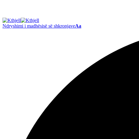
Ndryshimi i madhësisë së shkronjave
Aa