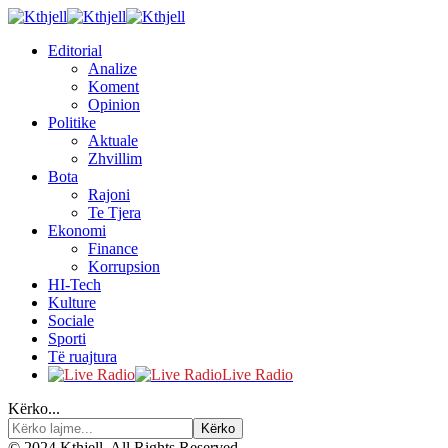
Editorial
Analize
Koment
Opinion
Politike
Aktuale
Zhvillim
Bota
Rajoni
Te Tjera
Ekonomi
Finance
Korrupsion
HI-Tech
Kulture
Sociale
Sporti
Të ruajtura
Live Radio
Kërko...
© 2024 Kthjell. All Rights Reserved.