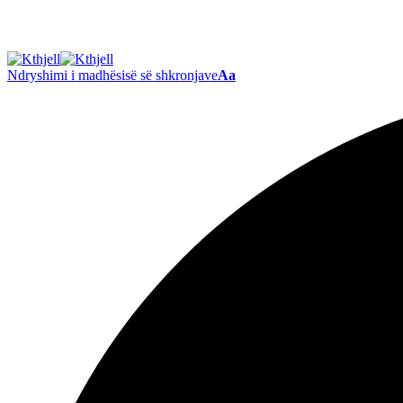
Ndryshimi i madhësisë së shkronjave
Aa