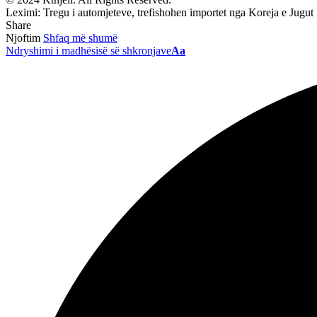
Leximi:
Tregu i automjeteve, trefishohen importet nga Koreja e Jugut
Share
Njoftim
Shfaq më shumë
Ndryshimi i madhësisë së shkronjave
Aa