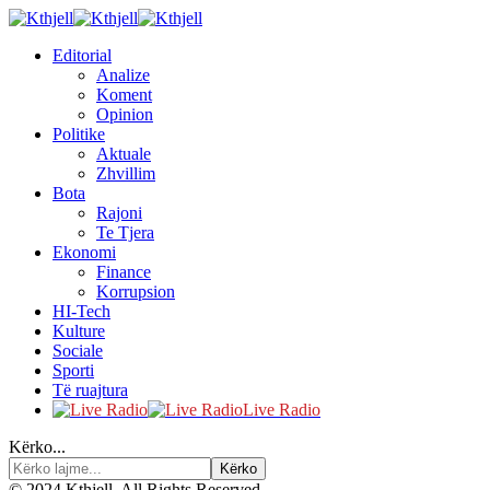
Editorial
Analize
Koment
Opinion
Politike
Aktuale
Zhvillim
Bota
Rajoni
Te Tjera
Ekonomi
Finance
Korrupsion
HI-Tech
Kulture
Sociale
Sporti
Të ruajtura
Live Radio
Kërko...
© 2024 Kthjell. All Rights Reserved.