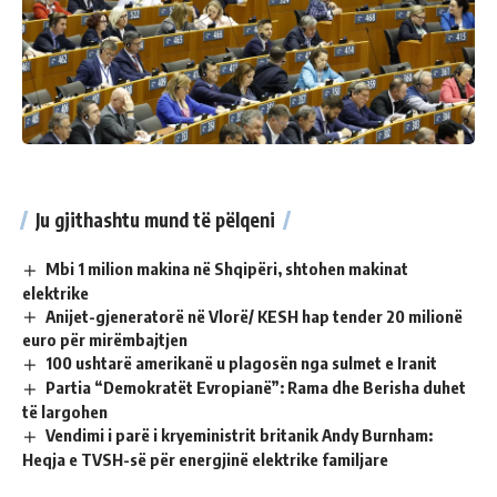
Ju gjithashtu mund të pëlqeni
Mbi 1 milion makina në Shqipëri, shtohen makinat
elektrike
Anijet-gjeneratorë në Vlorë/ KESH hap tender 20 milionë
euro për mirëmbajtjen
100 ushtarë amerikanë u plagosën nga sulmet e Iranit
Partia “Demokratët Evropianë”: Rama dhe Berisha duhet
të largohen
Vendimi i parë i kryeministrit britanik Andy Burnham:
Heqja e TVSH-së për energjinë elektrike familjare