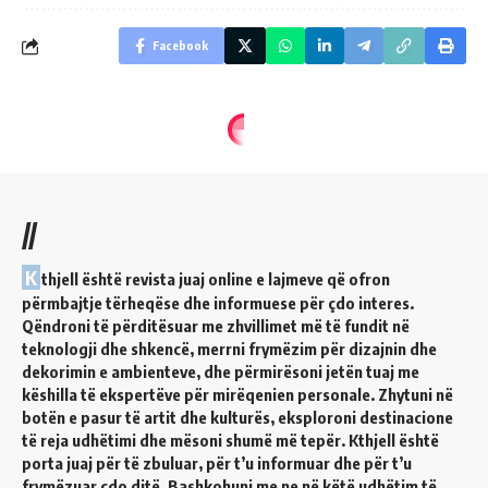
Facebook
//
K
thjell është revista juaj online e lajmeve që ofron
përmbajtje tërheqëse dhe informuese për çdo interes.
Qëndroni të përditësuar me zhvillimet më të fundit në
teknologji dhe shkencë, merrni frymëzim për dizajnin dhe
dekorimin e ambienteve, dhe përmirësoni jetën tuaj me
këshilla të ekspertëve për mirëqenien personale. Zhytuni në
botën e pasur të artit dhe kulturës, eksploroni destinacione
të reja udhëtimi dhe mësoni shumë më tepër. Kthjell është
porta juaj për të zbuluar, për t’u informuar dhe për t’u
frymëzuar çdo ditë. Bashkohuni me ne në këtë udhëtim të