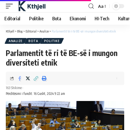
Aa
Editorial
Politike
Bota
Ekonomi
HI-Tech
Kultur
Kthjell
>
Blog
>
Editorial
>
Analize
>
Parlamentit të ri të BE-së i mungon diversiteti etnik
ANALIZE
BOTA
POLITIKE
Parlamentit të ri të BE-së i mungon
diversiteti etnik
163 Shikime
Përditësimi i fundit: 16 Gusht, 2024 9:22 am