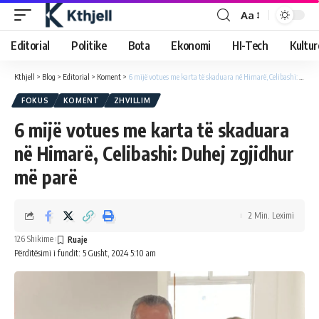
Aa
Editorial
Politike
Bota
Ekonomi
HI-Tech
Kultur
Kthjell
>
Blog
>
Editorial
>
Koment
>
6 mijë votues me karta të skaduara në Himarë, Celibashi: Duhej zgjidhur më parë
FOKUS
KOMENT
ZHVILLIM
6 mijë votues me karta të skaduara
në Himarë, Celibashi: Duhej zgjidhur
më parë
2 Min. Leximi
126 Shikime
Përditësimi i fundit: 5 Gusht, 2024 5:10 am