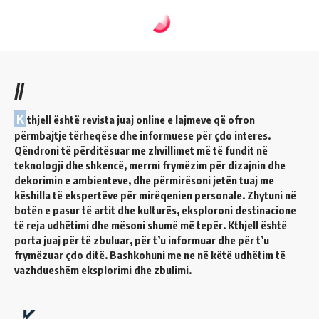
//
K
thjell është revista juaj online e lajmeve që ofron
përmbajtje tërheqëse dhe informuese për çdo interes.
Qëndroni të përditësuar me zhvillimet më të fundit në
teknologji dhe shkencë, merrni frymëzim për dizajnin dhe
dekorimin e ambienteve, dhe përmirësoni jetën tuaj me
këshilla të ekspertëve për mirëqenien personale. Zhytuni në
botën e pasur të artit dhe kulturës, eksploroni destinacione
të reja udhëtimi dhe mësoni shumë më tepër. Kthjell është
porta juaj për të zbuluar, për t’u informuar dhe për t’u
frymëzuar çdo ditë. Bashkohuni me ne në këtë udhëtim të
vazhdueshëm eksplorimi dhe zbulimi.