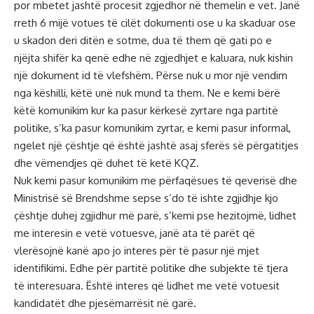
por mbetet jashtë procesit zgjedhor në themelin e vet. Janë
rreth 6 mijë votues të cilët dokumenti ose u ka skaduar ose
u skadon deri ditën e sotme, dua të them që gati po e
njëjta shifër ka qenë edhe në zgjedhjet e kaluara, nuk kishin
një dokument id të vlefshëm. Përse nuk u mor një vendim
nga këshilli, këtë unë nuk mund ta them. Ne e kemi bërë
këtë komunikim kur ka pasur kërkesë zyrtare nga partitë
politike, s’ka pasur komunikim zyrtar, e kemi pasur informal,
ngelet një çështje që është jashtë asaj sferës së përgatitjes
dhe vëmendjes që duhet të ketë KQZ.
Nuk kemi pasur komunikim me përfaqësues të qeverisë dhe
Ministrisë së Brendshme sepse s’do të ishte zgjidhje kjo
çështje duhej zgjidhur më parë, s’kemi pse hezitojmë, lidhet
me interesin e vetë votuesve, janë ata të parët që
vlerësojnë kanë apo jo interes për të pasur një mjet
identifikimi. Edhe për partitë politike dhe subjekte të tjera
të interesuara. Është interes që lidhet me vetë votuesit
kandidatët dhe pjesëmarrësit në garë.