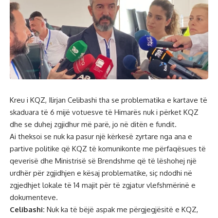
Kreu i KQZ, Ilirjan Celibashi tha se problematika e kartave të
skaduara të 6 mijë votuesve të Himarës nuk i përket KQZ
dhe se duhej zgjidhur më parë, jo në ditën e fundit.
Ai theksoi se nuk ka pasur një kërkesë zyrtare nga ana e
partive politike që KQZ të komunikonte me përfaqësues të
qeverisë dhe Ministrisë së Brendshme që të lëshohej një
urdhër për zgjidhjen e kësaj problematike, siç ndodhi në
zgjedhjet lokale të 14 majit për të zgjatur vlefshmërinë e
dokumenteve.
Celibashi:
Nuk ka të bëjë aspak me përgjegjësitë e KQZ,