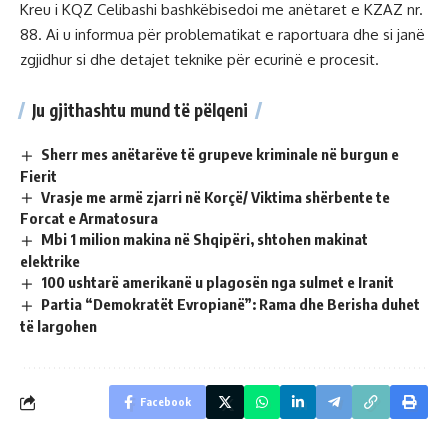
Kreu i KQZ Celibashi bashkëbisedoi me anëtaret e KZAZ nr.
88. Ai u informua për problematikat e raportuara dhe si janë
zgjidhur si dhe detajet teknike për ecurinë e procesit.
Ju gjithashtu mund të pëlqeni
Sherr mes anëtarëve të grupeve kriminale në burgun e
Fierit
Vrasje me armë zjarri në Korçë/ Viktima shërbente te
Forcat e Armatosura
Mbi 1 milion makina në Shqipëri, shtohen makinat
elektrike
100 ushtarë amerikanë u plagosën nga sulmet e Iranit
Partia “Demokratët Evropianë”: Rama dhe Berisha duhet
të largohen
Facebook