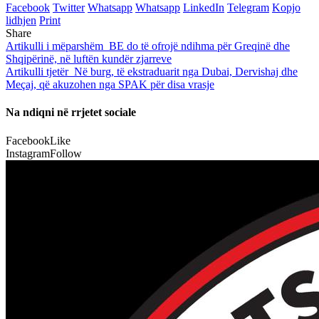
Facebook
Twitter
Whatsapp
Whatsapp
LinkedIn
Telegram
Kopjo
lidhjen
Print
Share
Artikulli i mëparshëm
BE do të ofrojë ndihma për Greqinë dhe
Shqipërinë, në luftën kundër zjarreve
Artikulli tjetër
Në burg, të ekstraduarit nga Dubai, Dervishaj dhe
Meçaj, që akuzohen nga SPAK për disa vrasje
Na ndiqni në rrjetet sociale
Facebook
Like
Instagram
Follow