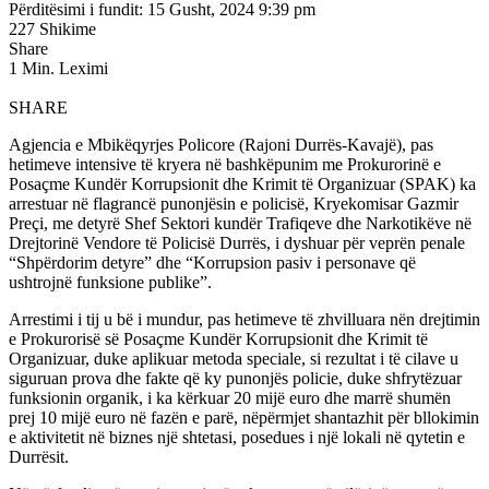
Përditësimi i fundit: 15 Gusht, 2024 9:39 pm
227 Shikime
Share
1 Min. Leximi
SHARE
Agjencia e Mbikëqyrjes Policore (Rajoni Durrës-Kavajë), pas
hetimeve intensive të kryera në bashkëpunim me Prokurorinë e
Posaçme Kundër Korrupsionit dhe Krimit të Organizuar (SPAK) ka
arrestuar në flagrancë punonjësin e policisë, Kryekomisar Gazmir
Preçi, me detyrë Shef Sektori kundër Trafiqeve dhe Narkotikëve në
Drejtorinë Vendore të Policisë Durrës, i dyshuar për veprën penale
“Shpërdorim detyre” dhe “Korrupsion pasiv i personave që
ushtrojnë funksione publike”.
Arrestimi i tij u bë i mundur, pas hetimeve të zhvilluara nën drejtimin
e Prokurorisë së Posaçme Kundër Korrupsionit dhe Krimit të
Organizuar, duke aplikuar metoda speciale, si rezultat i të cilave u
siguruan prova dhe fakte që ky punonjës policie, duke shfrytëzuar
funksionin organik, i ka kërkuar 20 mijë euro dhe marrë shumën
prej 10 mijë euro në fazën e parë, nëpërmjet shantazhit për bllokimin
e aktivitetit në biznes një shtetasi, posedues i një lokali në qytetin e
Durrësit.