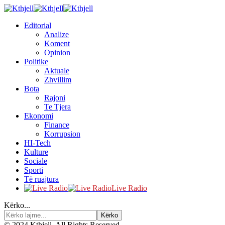
Editorial
Analize
Koment
Opinion
Politike
Aktuale
Zhvillim
Bota
Rajoni
Te Tjera
Ekonomi
Finance
Korrupsion
HI-Tech
Kulture
Sociale
Sporti
Të ruajtura
Live Radio
Kërko...
© 2024 Kthjell. All Rights Reserved.