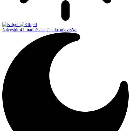
Ndryshimi i madhësisë së shkronjave
Aa