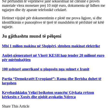
Në përfundim të veprimeve janë sekuestruar në cilësinë e provës
materiale vlera monetare prej 10 mijë euro, dokumenta që lidhen me
ngjarjen dhe dy aparate telefonikë celularë.
Hetimet vijojnë për dokumentimin e plotë me prova ligjore, si dhe
identifikimin e punonjësve të tjerë të mundshëm të përfshirë në këtë
ngjarje.
Ju gjithashtu mund të pëlqeni
Mbi 1 milion makina në Shqipëri, shtohen makinat elektrike
Anijet-gjeneratorë në Vlorë/ KESH hap tender 20 milionë euro
për mirëmbajtjen
100 ushtarë amerikanë u plagosën nga sulmet e Iranit
Partia “Demokratët Evropianë”: Rama dhe Berisha duhet të
largohen
Kryebashkiaku Veliaj bojkoton seancën/ Gjykata rrëzon
kërkesën e Xoxës dhe gjobit avokatin Ndreca
Share This Article