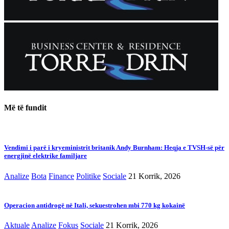
Më të fundit
Vendimi i parë i kryeministrit britanik Andy Burnham: Heqja e TVSH-së për
energjinë elektrike familjare
Analize
Bota
Finance
Politike
Sociale
21 Korrik, 2026
Operacion antidrogë në Itali, sekuestrohen mbi 770 kg kokainë
Aktuale
Analize
Fokus
Sociale
21 Korrik, 2026