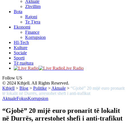
Aktuale
Zhvillim
Bota
Rajoni
Te Tjera
Ekonomi
Finance
Korrupsion
HI-Tech
Kulture
Sociale
Sporti
Të ruajtura
Live Radio
Follow US
© 2024 Kthjell. All Rights Reserved.
Kthjell
>
Blog
>
Politike
>
Aktuale
>
“Gjobë” 20 mijë euro pronarit
të lokalit në Durrës, arrestohet shefi i anti-trafikut
Aktuale
Fokus
Korrupsion
“Gjobë” 20 mijë euro pronarit të lokalit
në Durrës, arrestohet shefi i anti-trafikut