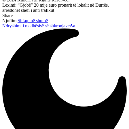
Leximi:
“Gjobë” 20 mijë euro pronarit të lokalit në Durrës,
arrestohet shefi i anti-trafikut
Share
Njoftim
Shfaq më shumë
Ndryshimi i madhësisë së shkronjave
Aa