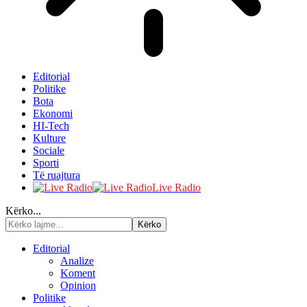
Editorial
Politike
Bota
Ekonomi
HI-Tech
Kulture
Sociale
Sporti
Të ruajtura
Live Radio
Kërko...
Editorial
Analize
Koment
Opinion
Politike