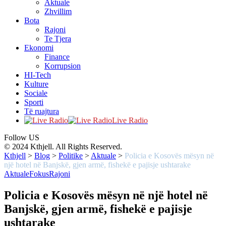
Aktuale
Zhvillim
Bota
Rajoni
Te Tjera
Ekonomi
Finance
Korrupsion
HI-Tech
Kulture
Sociale
Sporti
Të ruajtura
Live Radio
Follow US
© 2024 Kthjell. All Rights Reserved.
Kthjell
>
Blog
>
Politike
>
Aktuale
>
Policia e Kosovës mësyn në
një hotel në Banjskë, gjen armë, fishekë e pajisje ushtarake
Aktuale
Fokus
Rajoni
Policia e Kosovës mësyn në një hotel në
Banjskë, gjen armë, fishekë e pajisje
ushtarake