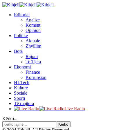
Editorial
Analize
Koment
Opinion
Politike
Aktuale
Zhvillim
Bota
Rajoni
Te Tjera
Ekonomi
Finance
Korrupsion
HI-Tech
Kulture
Sociale
Sporti
Të ruajtura
Live Radio
Kërko...
© 2024 Kthjell. All Rights Reserved.