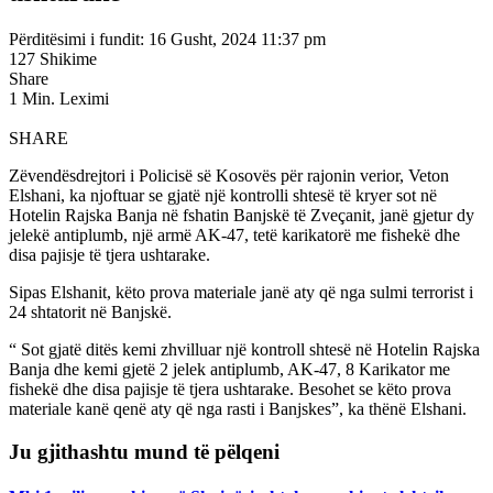
Përditësimi i fundit: 16 Gusht, 2024 11:37 pm
127 Shikime
Share
1 Min. Leximi
SHARE
Zëvendësdrejtori i Policisë së Kosovës për rajonin verior, Veton
Elshani, ka njoftuar se gjatë një kontrolli shtesë të kryer sot në
Hotelin Rajska Banja në fshatin Banjskë të Zveçanit, janë gjetur dy
jelekë antiplumb, një armë AK-47, tetë karikatorë me fishekë dhe
disa pajisje të tjera ushtarake.
Sipas Elshanit, këto prova materiale janë aty që nga sulmi terrorist i
24 shtatorit në Banjskë.
“ Sot gjatë ditës kemi zhvilluar një kontroll shtesë në Hotelin Rajska
Banja dhe kemi gjetë 2 jelek antiplumb, AK-47, 8 Karikator me
fishekë dhe disa pajisje të tjera ushtarake. Besohet se këto prova
materiale kanë qenë aty që nga rasti i Banjskes”, ka thënë Elshani.
Ju gjithashtu mund të pëlqeni