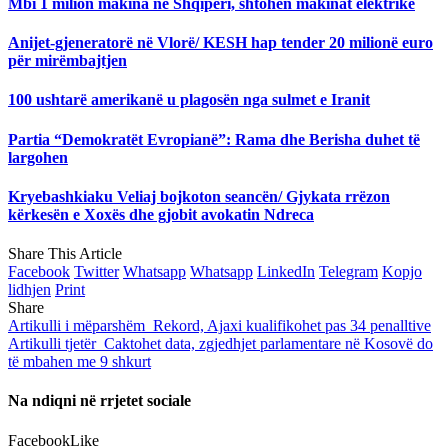
Mbi 1 milion makina në Shqipëri, shtohen makinat elektrike
Anijet-gjeneratorë në Vlorë/ KESH hap tender 20 milionë euro
për mirëmbajtjen
100 ushtarë amerikanë u plagosën nga sulmet e Iranit
Partia “Demokratët Evropianë”: Rama dhe Berisha duhet të
largohen
Kryebashkiaku Veliaj bojkoton seancën/ Gjykata rrëzon
kërkesën e Xoxës dhe gjobit avokatin Ndreca
Share This Article
Facebook
Twitter
Whatsapp
Whatsapp
LinkedIn
Telegram
Kopjo
lidhjen
Print
Share
Artikulli i mëparshëm
Rekord, Ajaxi kualifikohet pas 34 penalltive
Artikulli tjetër
Caktohet data, zgjedhjet parlamentare në Kosovë do
të mbahen me 9 shkurt
Na ndiqni në rrjetet sociale
Facebook
Like