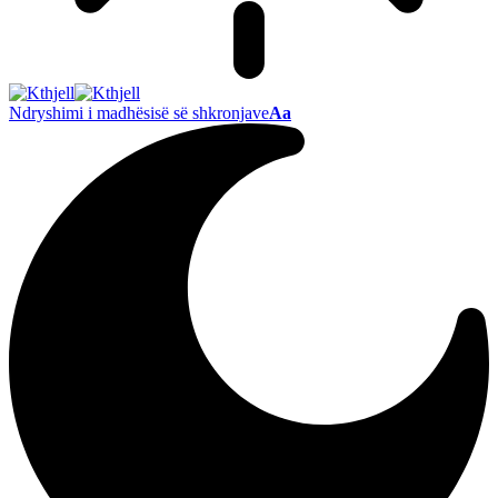
Ndryshimi i madhësisë së shkronjave
Aa