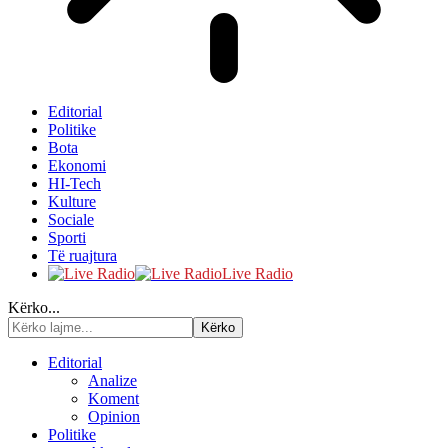
Editorial
Politike
Bota
Ekonomi
HI-Tech
Kulture
Sociale
Sporti
Të ruajtura
Live Radio
Kërko...
Editorial
Analize
Koment
Opinion
Politike