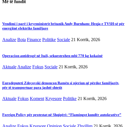
Më të fundit
Vendimi i parë i kryeministrit britanik Andy Burnham: Heqja e TVSH-së për
energjinë elektrike familjare
Analize
Bota
Finance
Politike
Sociale
21 Korrik, 2026
Operacion antidrogë në Itali, sekuestrohen mbi 770 kg kokainë
Aktuale
Analize
Fokus
Sociale
21 Korrik, 2026
Eurodeputeti Zdeçovski denoncon Ramën si njeriun që përdor familjarët,
për të transportuar para jashtë shtetit
Aktuale
Fokus
Koment
Kryesore
Politike
21 Korrik, 2026
Foreign Policy për protestat në Shqipëri: “Flamingot kundër autokratëve”
Analize
Fokus
Kryesore
Opinion
Sociale
Zhvillim
21 Korrik, 2026