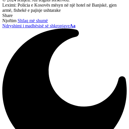
Leximi:
Policia e Kosovës mësyn në një hotel në Banjskë, gjen
armë, fishekë e pajisje ushtarake
Share
Njoftim
Shfaq më shumë
Ndryshimi i madhësisë së shkronjave
Aa