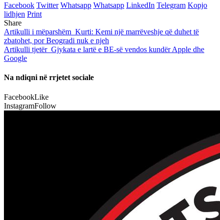
Facebook
Twitter
Whatsapp
Whatsapp
LinkedIn
Telegram
Kopjo
lidhjen
Print
Share
Artikulli i mëparshëm
Kurti: Kemi një marrëveshje që duhet të
zbatohet, por Beogradi nuk e njeh
Artikulli tjetër
Gjykata e lartë e BE-së vendos kundër Apple dhe
Google
Na ndiqni në rrjetet sociale
Facebook
Like
Instagram
Follow