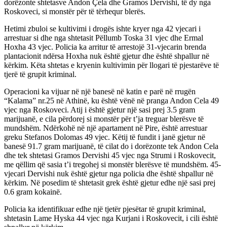
dorëzonte shtetasve Andon Çela dhe Gramos Dervishi, të dy nga
Roskoveci, si monstër për të tërhequr blerës.
Hetimi zbuloi se kultivimi i drogës ishte kryer nga 42 vjecari i
arrestuar si dhe nga shtetasit Pëllumb Toska 31 vjec dhe Ermal
Hoxha 43 vjec. Policia ka arritur të arrestojë 31-vjecarin brenda
plantacionit ndërsa Hoxha nuk është gjetur dhe është shpallur në
kërkim. Këta shtetas e kryenin kultivimin për llogari të pjestarëve të
tjerë të grupit kriminal.
Operacioni ka vijuar në një banesë në katin e parë në rrugën
“Kalama” nr.25 në Athinë, ku është vënë në pranga Andon Cela 49
vjec nga Roskoveci. Atij i është gjetur një sasi prej 3.5 gram
marijuanë, e cila përdorej si monstër për t’ja treguar blerësve të
mundshëm. Ndërkohë në një apartament në Pire, është arrestuar
greku Stefanos Dolomas 49 vjec. Këtij të fundit i janë gjetur në
banesë 91.7 gram marijuanë, të cilat do i dorëzonte tek Andon Cela
dhe tek shtetasi Gramos Dervishi 45 vjec nga Strumi i Roskovecit,
me qëllim që sasia t’i tregohej si monstër blerësve të mundshëm. 45-
vjecari Dervishi nuk është gjetur nga policia dhe është shpallur në
kërkim. Në posedim të shtetasit grek është gjetur edhe një sasi prej
0.6 gram kokainë.
Policia ka identifikuar edhe një tjetër pjesëtar të grupit kriminal,
shtetasin Lame Hyska 44 vjec nga Kurjani i Roskovecit, i cili është