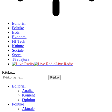
Editorial
Politike
Bota
Ekonomi
HI-Tech
Kulture
Sociale
Sporti
Të ruajtura
Live Radio
Kërko...
Editorial
Analize
Koment
Opinion
Politike
Aktuale