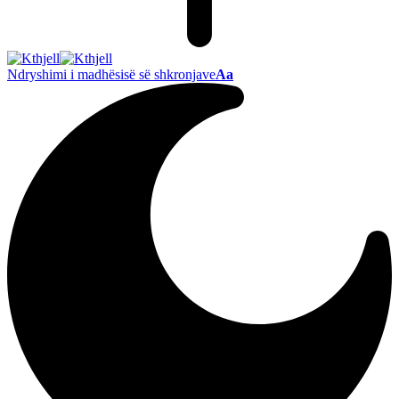
Ndryshimi i madhësisë së shkronjave
Aa