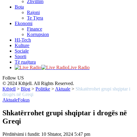
Zhvillim
Bota
Rajoni
Te Tjera
Ekonomi
Finance
Korrupsion
HI-Tech
Kulture
Sociale
Sporti
Të ruajtura
Live Radio
Follow US
© 2024 Kthjell. All Rights Reserved.
Kthjell
>
Blog
>
Politike
>
Aktuale
>
Shkatërrohet grupi shqiptar i
drogës në Greqi
Aktuale
Fokus
Shkatërrohet grupi shqiptar i drogës në
Greqi
Përditësimi i fundit: 10 Shtator, 2024 5:47 pm