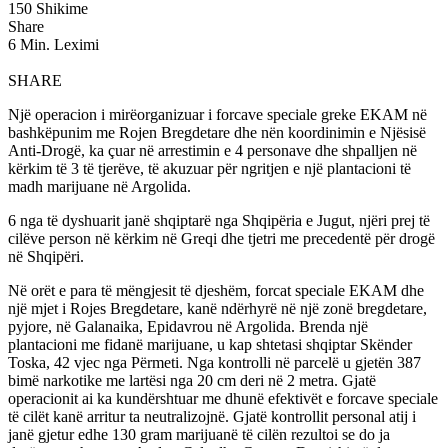
150 Shikime
Share
6 Min. Leximi
SHARE
Një operacion i mirëorganizuar i forcave speciale greke EKAM në
bashkëpunim me Rojen Bregdetare dhe nën koordinimin e Njësisë
Anti-Drogë, ka çuar në arrestimin e 4 personave dhe shpalljen në
kërkim të 3 të tjerëve, të akuzuar për ngritjen e një plantacioni të
madh marijuane në Argolida.
6 nga të dyshuarit janë shqiptarë nga Shqipëria e Jugut, njëri prej të
cilëve person në kërkim në Greqi dhe tjetri me precedentë për drogë
në Shqipëri.
Në orët e para të mëngjesit të djeshëm, forcat speciale EKAM dhe
një mjet i Rojes Bregdetare, kanë ndërhyrë në një zonë bregdetare,
pyjore, në Galanaika, Epidavrou në Argolida. Brenda një
plantacioni me fidanë marijuane, u kap shtetasi shqiptar Skënder
Toska, 42 vjec nga Përmeti. Nga kontrolli në parcelë u gjetën 387
bimë narkotike me lartësi nga 20 cm deri në 2 metra. Gjatë
operacionit ai ka kundërshtuar me dhunë efektivët e forcave speciale
të cilët kanë arritur ta neutralizojnë. Gjatë kontrollit personal atij i
janë gjetur edhe 130 gram marijuanë të cilën rezultoi se do ja