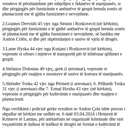
vendeve të përshtatshme për mbjelljen e fidanëve të marijuanës, si
dhe përgjegjës për furnizimin e anëtarëve të grupit brenda zonës së
plantacionit me të gjitha furnizimet e nevojshme.
2.Gramos Dervishi 45 vjec nga Strumi i Roskovecit (në kërkim),
përgjegjës për furnizimin e të gjithë anëtarëve të grupit brenda zonës
së plantacionit me të gjitha furnizimet e nevojshme, së bashku me
Andon Celën, si dhe për shpërndarjen e sasive të vjela të drogës.
3.Lame Hyska 44 vjec nga Kurjani i Roskovecit (në kërkim),
vepronte si ofrues i mjeteve të transportit për të lehtësuar qëllimet e
grupit.
4.Stefanos Dolomas 49 vjeç, grek (i arrestuar), vepronte si
përgjegjës për ruajtjen e mostrave të sasive të korrura të marijuanës.
5.Skënder Toska 42 vjec nga Përmeti (i arrestuar), 6. Pëllumb Toska
31 vjec (i arrestuar) dhe 7. Ermal Hoxha 43 vjec (në kërkim),
vepronin si përgjegjës për kultivimin e marijuanës dhe ruajtjen e
plantacionit.
Nga verifikimi i policisë greke rezulton se Andon Çela ishte person i
shpallur në kërkim me urdhër nr. 6 datë 03.04.2024 i Hetuesit të
Krimeve të Lamias, për anëtarësim në organizatë kriminale dhe rast
veçanërisht të dalluar të trafikut të drogës në format e kultivimit të