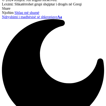
Leximi:
Shkatërrohet grupi shqiptar i drogës në Greqi
Share
Njoftim
Shfaq më shumë
Ndryshimi i madhësisë së shkronjave
Aa