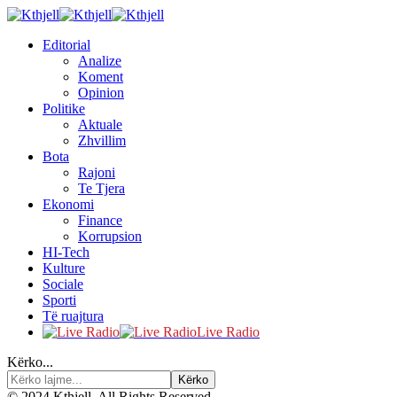
Editorial
Analize
Koment
Opinion
Politike
Aktuale
Zhvillim
Bota
Rajoni
Te Tjera
Ekonomi
Finance
Korrupsion
HI-Tech
Kulture
Sociale
Sporti
Të ruajtura
Live Radio
Kërko...
© 2024 Kthjell. All Rights Reserved.