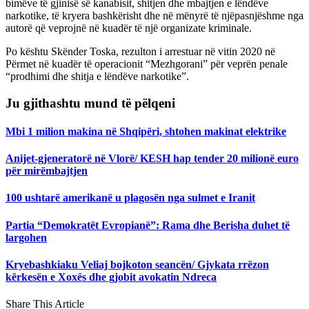
bimëve të gjinisë së kanabisit, shitjen dhe mbajtjen e lëndëve
narkotike, të kryera bashkërisht dhe në mënyrë të njëpasnjëshme nga
autorë që veprojnë në kuadër të një organizate kriminale.
Po kështu Skënder Toska, rezulton i arrestuar në vitin 2020 në
Përmet në kuadër të operacionit “Mezhgorani” për veprën penale
“prodhimi dhe shitja e lëndëve narkotike”.
Ju gjithashtu mund të pëlqeni
Mbi 1 milion makina në Shqipëri, shtohen makinat elektrike
Anijet-gjeneratorë në Vlorë/ KESH hap tender 20 milionë euro
për mirëmbajtjen
100 ushtarë amerikanë u plagosën nga sulmet e Iranit
Partia “Demokratët Evropianë”: Rama dhe Berisha duhet të
largohen
Kryebashkiaku Veliaj bojkoton seancën/ Gjykata rrëzon
kërkesën e Xoxës dhe gjobit avokatin Ndreca
Share This Article