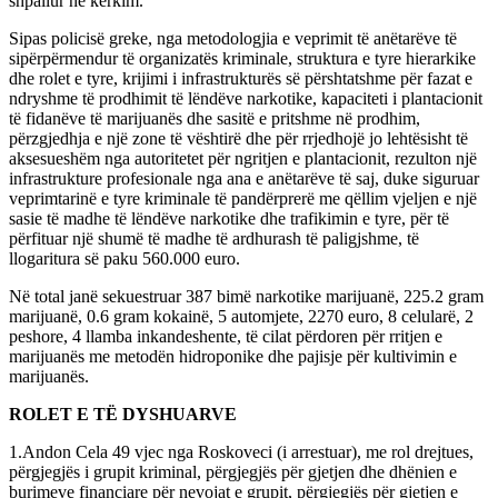
shpallur në kërkim.
Sipas policisë greke, nga metodologjia e veprimit të anëtarëve të
sipërpërmendur të organizatës kriminale, struktura e tyre hierarkike
dhe rolet e tyre, krijimi i infrastrukturës së përshtatshme për fazat e
ndryshme të prodhimit të lëndëve narkotike, kapaciteti i plantacionit
të fidanëve të marijuanës dhe sasitë e pritshme në prodhim,
përzgjedhja e një zone të vështirë dhe për rrjedhojë jo lehtësisht të
aksesueshëm nga autoritetet për ngritjen e plantacionit, rezulton një
infrastrukture profesionale nga ana e anëtarëve të saj, duke siguruar
veprimtarinë e tyre kriminale të pandërprerë me qëllim vjeljen e një
sasie të madhe të lëndëve narkotike dhe trafikimin e tyre, për të
përfituar një shumë të madhe të ardhurash të paligjshme, të
llogaritura së paku 560.000 euro.
Në total janë sekuestruar 387 bimë narkotike marijuanë, 225.2 gram
marijuanë, 0.6 gram kokainë, 5 automjete, 2270 euro, 8 celularë, 2
peshore, 4 llamba inkandeshente, të cilat përdoren për rritjen e
marijuanës me metodën hidroponike dhe pajisje për kultivimin e
marijuanës.
ROLET E TË DYSHUARVE
1.Andon Cela 49 vjec nga Roskoveci (i arrestuar), me rol drejtues,
përgjegjës i grupit kriminal, përgjegjës për gjetjen dhe dhënien e
burimeve financiare për nevojat e grupit, përgjegjës për gjetjen e