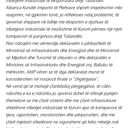
mbetjeve industriale të eksportuara drejt Tailandës.
Aleanca Kundër Importit të Plehrave shpreh shqetësimin mbi
reagimin, në gjykimin tonë, jo reflektues ndaj problemit, të
qeverisë shqipare në lidhje me eksportin e dyshuar të
mbetjeve industriale të rrezikshme të Kurum përmes një rrjeti
kompanish të panjohura drejt Tailandës.
Pasi ndoqëm me vëmendje deklaratën e përbashkët të
Ministrisë së Infrastrukturës dhe Energjisë dhe të Ministrisë
së Mjedisit dhe Turizmit të shtunën si dhe deklaratën e
Ministres së Infrastrukturës dhe Energjisë znj. Balluku të
mërkurën, AKIP vëren se të dyja deklaratat mund të
konsiderohen në instancë finale si “zhgënjyese”.
Në vend që të mohojë çfarëdolloj përgjegjësie, të cilën,
ndoshta e ka e ndoshta jo, qeveria duhet të shtrojë pyetjen
themelore se me çfarë sistemi dhe me çfarë infrastrukture
shtetërore mbetjet industriale të Kurum apo të kompanive të
tjera, raportohen, monitorohen dhe përpunohen, dhe me
çfarë mjetesh shtetërore ne sigurohemi që këto mbetje nuk