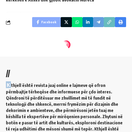
Facebook
//
K
thjell është revista juaj online e lajmeve që ofron
përmbajtje tërheqëse dhe informuese për çdo interes.
Qëndroni të përditësuar me zhvillimet më të fundit në
teknologji dhe shkencë, merrni frymëzim për dizajnin dhe
dekorimin e ambienteve, dhe përmirësoni jetën tuaj me
këshilla të ekspertëve për mirëqenien personale. Zhytuni në
botën e pasur të artit dhe kulturës, eksploroni destinacione
të reja udhëtimi dhe mësoni shumë më tepër. Kthjell është