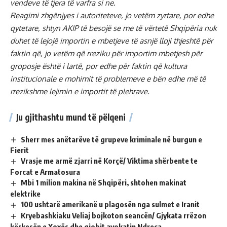
vendeve të tjera të varfra si ne.
Reagimi zhgënjyes i autoriteteve, jo vetëm zyrtare, por edhe
qytetare, shtyn AKIP të besojë se me të vërtetë Shqipëria nuk
duhet të lejojë importin e mbetjeve të asnjë lloji thjeshtë për
faktin që, jo vetëm që rreziku për importim mbetjesh për
groposje është i lartë, por edhe për faktin që kultura
institucionale e mohimit të problemeve e bën edhe më të
rrezikshme lejimin e importit të plehrave.
Ju gjithashtu mund të pëlqeni
Sherr mes anëtarëve të grupeve kriminale në burgun e
Fierit
Vrasje me armë zjarri në Korçë/ Viktima shërbente te
Forcat e Armatosura
Mbi 1 milion makina në Shqipëri, shtohen makinat
elektrike
100 ushtarë amerikanë u plagosën nga sulmet e Iranit
Kryebashkiaku Veliaj bojkoton seancën/ Gjykata rrëzon
kërkesën e Xoxës dhe gjobit avokatin Ndreca