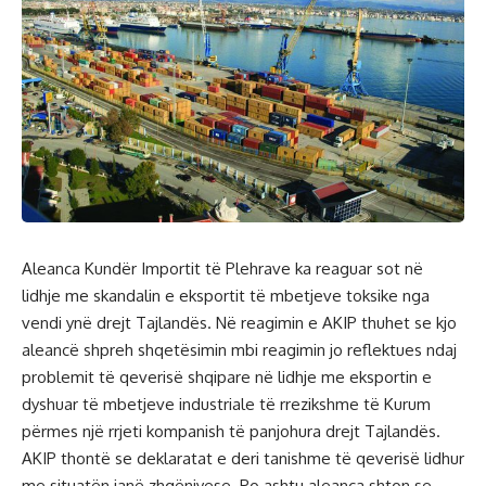
Aleanca Kundër Importit të Plehrave ka reaguar sot në
lidhje me skandalin e eksportit të mbetjeve toksike nga
vendi ynë drejt Tajlandës. Në reagimin e AKIP thuhet se kjo
aleancë shpreh shqetësimin mbi reagimin jo reflektues ndaj
problemit të qeverisë shqipare në lidhje me eksportin e
dyshuar të mbetjeve industriale të rrezikshme të Kurum
përmes një rrjeti kompanish të panjohura drejt Tajlandës.
AKIP thontë se deklaratat e deri tanishme të qeverisë lidhur
me situatën janë zhgënjyese. Po ashtu aleanca shton se