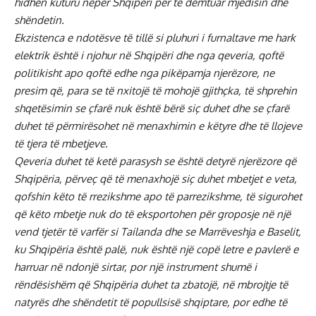
hidhen kuturu nëpër Shqipëri për të dëmtuar mjedisin dhe
shëndetin.
Ekzistenca e ndotësve të tillë si pluhuri i furnaltave me hark
elektrik është i njohur në Shqipëri dhe nga qeveria, qoftë
politikisht apo qoftë edhe nga pikëpamja njerëzore, ne
presim që, para se të nxitojë të mohojë gjithçka, të shprehin
shqetësimin se çfarë nuk është bërë siç duhet dhe se çfarë
duhet të përmirësohet në menaxhimin e këtyre dhe të llojeve
të tjera të mbetjeve.
Qeveria duhet të ketë parasysh se është detyrë njerëzore që
Shqipëria, përveç që të menaxhojë siç duhet mbetjet e veta,
qofshin këto të rrezikshme apo të parrezikshme, të sigurohet
që këto mbetje nuk do të eksportohen për groposje në një
vend tjetër të varfër si Tailanda dhe se Marrëveshja e Baselit,
ku Shqipëria është palë, nuk është një copë letre e pavlerë e
harruar në ndonjë sirtar, por një instrument shumë i
rëndësishëm që Shqipëria duhet ta zbatojë, në mbrojtje të
natyrës dhe shëndetit të popullsisë shqiptare, por edhe të