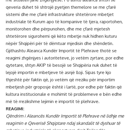
qeveria duhet të shtrojë pyetjen themelore se me çfarë
sistemi dhe me çfarë infrastrukture shtetërore mbetjet
industriale të Kurum apo të kompanive të tjera, raportohen,
monitorohen dhe përpunohen, dhe me çfarë mjetesh
shtetërore sigurohemi që këto mbetje nuk hidhen kuturu
nëpër Shqipëri për të dëmtuar mjedisin dhe shëndetin.
Gjithashtu Aleanca Kundër Importit të Plehrave thotë se
reagimi zhgënjyes i autoriteteve, jo vetëm zyrtare, por edhe
qytetare, shtyn AKIP të besojë se Shqipëria nuk duhet të
lejojë importin e mbetjeve të asnjë lloji. Sipas tyre kjo
thjeshtë për faktin që, jo vetëm që rreziku për importim
mbetjesh për groposje është i lartë, por edhe për faktin që
kultura institucionale e mohimit të problemeve e bën edhe
më të rrezikshme lejimin e importit të plehrave.
REAGIMI:
Qëndrim i Aleancës Kundër Importit të Plehrave në lidhje me
reagimin e Qeverisë Shqiptare ndaj skandalit të dyshuar të