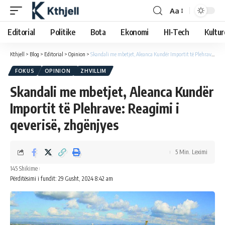
Aa
Editorial
Politike
Bota
Ekonomi
HI-Tech
Kultur
Kthjell
>
Blog
>
Editorial
>
Opinion
>
Skandali me mbetjet, Aleanca Kundër Importit të Plehrave: Reagimi i qeverisë, zhgënjyes
FOKUS
OPINION
ZHVILLIM
Skandali me mbetjet, Aleanca Kundër
Importit të Plehrave: Reagimi i
qeverisë, zhgënjyes
5 Min. Leximi
145 Shikime
Përditësimi i fundit: 29 Gusht, 2024 8:42 am