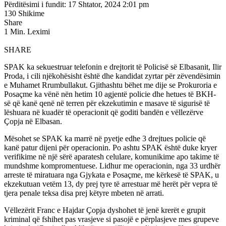
Përditësimi i fundit: 17 Shtator, 2024 2:01 pm
130 Shikime
Share
1 Min. Leximi
SHARE
SPAK ka sekuestruar telefonin e drejtorit të Policisë së Elbasanit, Ilir
Proda, i cili njëkohësisht është dhe kandidat zyrtar për zëvendësimin
e Muhamet Rrumbullakut. Gjithashtu bëhet me dije se Prokuroria e
Posaçme ka vënë nën hetim 10 agjentë policie dhe hetues të BKH-
së që kanë qenë në terren për ekzekutimin e masave të sigurisë të
lëshuara në kuadër të operacionit që goditi bandën e vëllezërve
Çopja në Elbasan.
Mësohet se SPAK ka marrë në pyetje edhe 3 drejtues policie që
kanë patur dijeni për operacionin. Po ashtu SPAK është duke kryer
verifikime në një sërë aparatesh celulare, komunikime apo takime të
mundshme kompromentuese. Lidhur me operacionin, nga 33 urdhër
arreste të miratuara nga Gjykata e Posaçme, me kërkesë të SPAK, u
ekzekutuan vetëm 13, dy prej tyre të arrestuar më herët për vepra të
tjera penale teksa disa prej këtyre mbeten në arrati.
Vëllezërit Franc e Hajdar Çopja dyshohet të jenë krerët e grupit
kriminal që fshihet pas vrasjeve si pasojë e përplasjeve mes grupeve