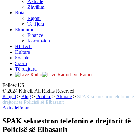
Aktuale
Zhvillim
Bota
Rajoni
Te Tjera
Ekonomi
Finance
Korrupsion
HI-Tech
Kulture
Sociale
Sporti
Të ruajtura
Live Radio
Follow US
© 2024 Kthjell. All Rights Reserved.
Kthjell
>
Blog
>
Politike
>
Aktuale
>
SPAK sekuestron telefonin e
drejtorit të Policisë së Elbasanit
Aktuale
Fokus
SPAK sekuestron telefonin e drejtorit të
Policisë së Elbasanit