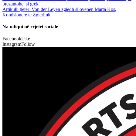
prezantohej si grek
Artikulli tjetër
Von der Leyen zgjedh sllovenen Marta Kos,
Komisionere të Zgjerimit
Na ndiqni në rrjetet sociale
Facebook
Like
Instagram
Follow