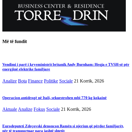
Më të fundit
Vendimi i parë i kryeministrit britanik Andy Burnham: Heqja e TVSH-së për
energjinë elektrike familjare
Analize
Bota
Finance
Politike
Sociale
21 Korrik, 2026
Operacion antidrogë në Itali, sekuestrohen mbi 770 kg kokainë
Aktuale
Analize
Fokus
Sociale
21 Korrik, 2026
Eurodeputeti Zdeçovski denoncon Ramën si njeriun që përdor familjarët,
për të transportuar para jashtë shtetit