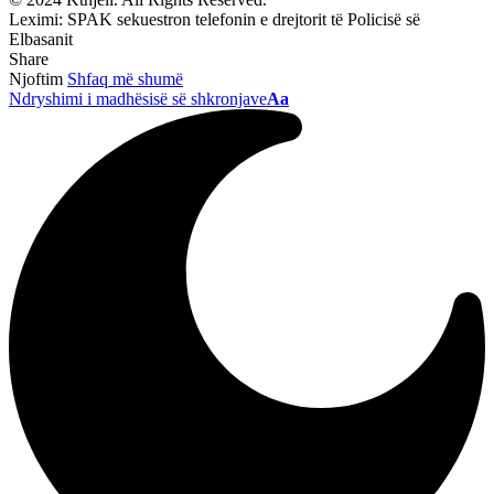
Leximi:
SPAK sekuestron telefonin e drejtorit të Policisë së
Elbasanit
Share
Njoftim
Shfaq më shumë
Ndryshimi i madhësisë së shkronjave
Aa