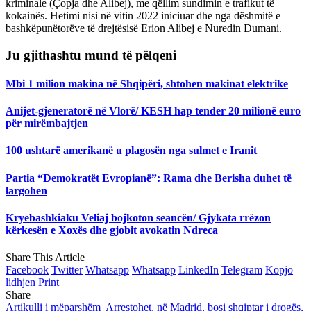
kriminale (Çopja dhe Alibej), me qëllim sundimin e trafikut të
kokainës. Hetimi nisi në vitin 2022 iniciuar dhe nga dëshmitë e
bashkëpunëtorëve të drejtësisë Erion Alibej e Nuredin Dumani.
Ju gjithashtu mund të pëlqeni
Mbi 1 milion makina në Shqipëri, shtohen makinat elektrike
Anijet-gjeneratorë në Vlorë/ KESH hap tender 20 milionë euro
për mirëmbajtjen
100 ushtarë amerikanë u plagosën nga sulmet e Iranit
Partia “Demokratët Evropianë”: Rama dhe Berisha duhet të
largohen
Kryebashkiaku Veliaj bojkoton seancën/ Gjykata rrëzon
kërkesën e Xoxës dhe gjobit avokatin Ndreca
Share This Article
Facebook
Twitter
Whatsapp
Whatsapp
LinkedIn
Telegram
Kopjo
lidhjen
Print
Share
Artikulli i mëparshëm
Arrestohet, në Madrid, bosi shqiptar i drogës,