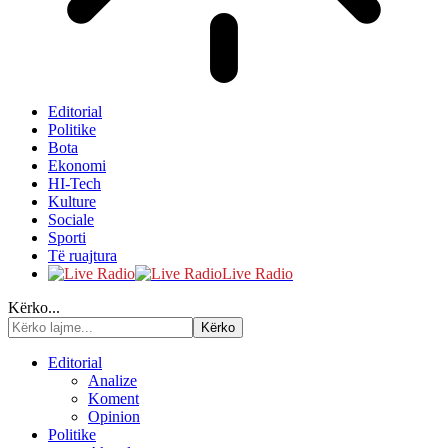
Editorial
Politike
Bota
Ekonomi
HI-Tech
Kulture
Sociale
Sporti
Të ruajtura
Live Radio
Kërko...
Editorial
Analize
Koment
Opinion
Politike