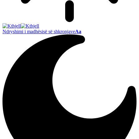
Ndryshimi i madhësisë së shkronjave
Aa