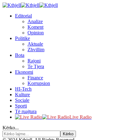
Editorial
Analize
Koment
Opinion
Politike
Aktuale
Zhvillim
Bota
Rajoni
Te Tjera
Ekonomi
Finance
Korrupsion
HI-Tech
Kulture
Sociale
Sporti
Të ruajtura
Live Radio
Kërko...
© 2024 Kthjell. All Rights Reserved.