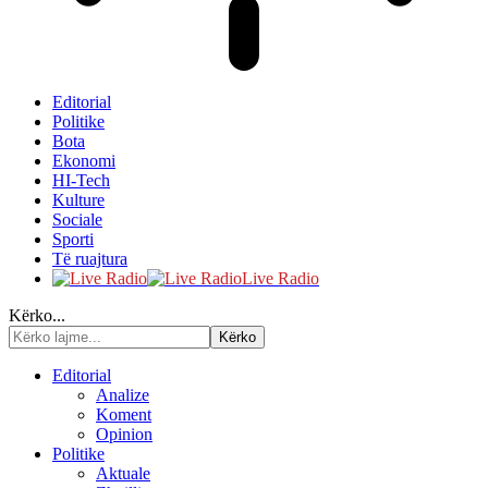
Editorial
Politike
Bota
Ekonomi
HI-Tech
Kulture
Sociale
Sporti
Të ruajtura
Live Radio
Kërko...
Editorial
Analize
Koment
Opinion
Politike
Aktuale