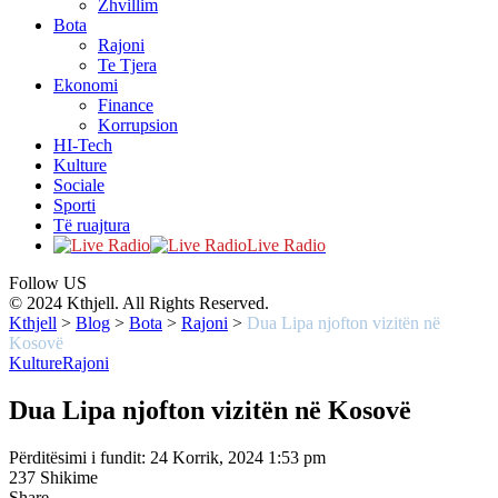
Zhvillim
Bota
Rajoni
Te Tjera
Ekonomi
Finance
Korrupsion
HI-Tech
Kulture
Sociale
Sporti
Të ruajtura
Live Radio
Follow US
© 2024 Kthjell. All Rights Reserved.
Kthjell
>
Blog
>
Bota
>
Rajoni
>
Dua Lipa njofton vizitën në
Kosovë
Kulture
Rajoni
Dua Lipa njofton vizitën në Kosovë
Përditësimi i fundit: 24 Korrik, 2024 1:53 pm
237 Shikime
Share