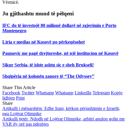
Vërmicë.
Ju gjithashtu mund të pëlqeni
IFC do të investojë 80 milionë dollarë në zgjerimin e Porto
Montenegro
Liria e medias në Kosovë po përkeqësohet
Paunoviç me pagë drejtoreshe, në një institucion në Kosovë
Sikur Serbia, të ishte ashtu siç e sheh Brukseli!
Shqipëria në kolonën zanore të “The Odyssey”
Share This Article
Facebook
Twitter
Whatsapp
Whatsapp
LinkedIn
Telegram
Kopjo
lidhjen
Print
Share
Artikulli i mëparshëm
Edhe Irani, kërkon përjashtimin e Izraelit,
nga Lojërat Olimpike
Artikulli tjetër
Ndodh në Lojërat Olimpike, arbitri anulon golin me
VAR dy orë pas ndeshjes