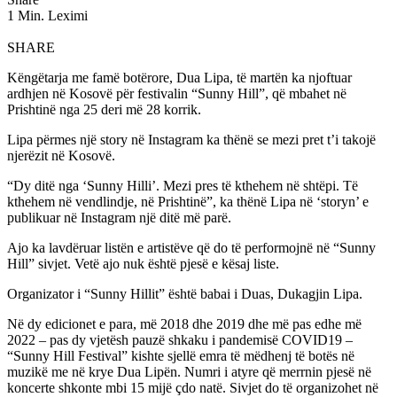
1 Min. Leximi
SHARE
Këngëtarja me famë botërore, Dua Lipa, të martën ka njoftuar
ardhjen në Kosovë për festivalin “Sunny Hill”, që mbahet në
Prishtinë nga 25 deri më 28 korrik.
Lipa përmes një story në Instagram ka thënë se mezi pret t’i takojë
njerëzit në Kosovë.
“Dy ditë nga ‘Sunny Hilli’. Mezi pres të kthehem në shtëpi. Të
kthehem në vendlindje, në Prishtinë”, ka thënë Lipa në ‘storyn’ e
publikuar në Instagram një ditë më parë.
Ajo ka lavdëruar listën e artistëve që do të performojnë në “Sunny
Hill” sivjet. Vetë ajo nuk është pjesë e kësaj liste.
Organizator i “Sunny Hillit” është babai i Duas, Dukagjin Lipa.
Në dy edicionet e para, më 2018 dhe 2019 dhe më pas edhe më
2022 – pas dy vjetësh pauzë shkaku i pandemisë COVID19 –
“Sunny Hill Festival” kishte sjellë emra të mëdhenj të botës në
muzikë me në krye Dua Lipën. Numri i atyre që merrnin pjesë në
koncerte shkonte mbi 15 mijë çdo natë. Sivjet do të organizohet në