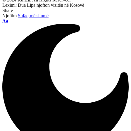
Leximi:
Dua Lipa njofton vizitën në Kosovë
Share
Njoftim
Shfaq më shumë
Ndryshimi
Aa
i
madhësisë
së
shkronjave