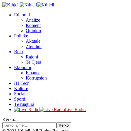
Editorial
Analize
Koment
Opinion
Politike
Aktuale
Zhvillim
Bota
Rajoni
Te Tjera
Ekonomi
Finance
Korrupsion
HI-Tech
Kulture
Sociale
Sporti
Të ruajtura
Live Radio
Kërko...
© 2024 Kthjell. All Rights Reserved.