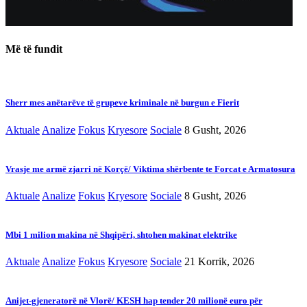
Më të fundit
Sherr mes anëtarëve të grupeve kriminale në burgun e Fierit
Aktuale
Analize
Fokus
Kryesore
Sociale
8 Gusht, 2026
Vrasje me armë zjarri në Korçë/ Viktima shërbente te Forcat e Armatosura
Aktuale
Analize
Fokus
Kryesore
Sociale
8 Gusht, 2026
Mbi 1 milion makina në Shqipëri, shtohen makinat elektrike
Aktuale
Analize
Fokus
Kryesore
Sociale
21 Korrik, 2026
Anijet-gjeneratorë në Vlorë/ KESH hap tender 20 milionë euro për