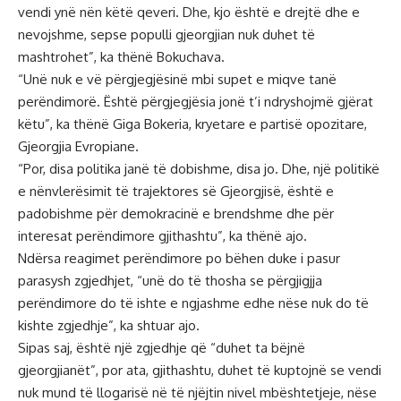
vendi ynë nën këtë qeveri. Dhe, kjo është e drejtë dhe e
nevojshme, sepse populli gjeorgjian nuk duhet të
mashtrohet”, ka thënë Bokuchava.
“Unë nuk e vë përgjegjësinë mbi supet e miqve tanë
perëndimorë. Është përgjegjësia jonë t’i ndryshojmë gjërat
këtu”, ka thënë Giga Bokeria, kryetare e partisë opozitare,
Gjeorgjia Evropiane.
“Por, disa politika janë të dobishme, disa jo. Dhe, një politikë
e nënvlerësimit të trajektores së Gjeorgjisë, është e
padobishme për demokracinë e brendshme dhe për
interesat perëndimore gjithashtu”, ka thënë ajo.
Ndërsa reagimet perëndimore po bëhen duke i pasur
parasysh zgjedhjet, “unë do të thosha se përgjigjja
perëndimore do të ishte e ngjashme edhe nëse nuk do të
kishte zgjedhje”, ka shtuar ajo.
Sipas saj, është një zgjedhje që “duhet ta bëjnë
gjeorgjianët”, por ata, gjithashtu, duhet të kuptojnë se vendi
nuk mund të llogarisë në të njëjtin nivel mbështetjeje, nëse