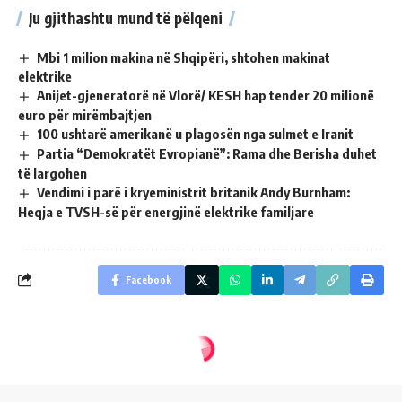
Ju gjithashtu mund të pëlqeni
Mbi 1 milion makina në Shqipëri, shtohen makinat
elektrike
Anijet-gjeneratorë në Vlorë/ KESH hap tender 20 milionë
euro për mirëmbajtjen
100 ushtarë amerikanë u plagosën nga sulmet e Iranit
Partia “Demokratët Evropianë”: Rama dhe Berisha duhet
të largohen
Vendimi i parë i kryeministrit britanik Andy Burnham:
Heqja e TVSH-së për energjinë elektrike familjare
Facebook