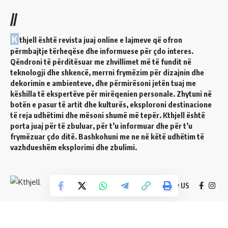
//
K
thjell është revista juaj online e lajmeve që ofron
përmbajtje tërheqëse dhe informuese për çdo interes.
Qëndroni të përditësuar me zhvillimet më të fundit në
teknologji dhe shkencë, merrni frymëzim për dizajnin dhe
dekorimin e ambienteve, dhe përmirësoni jetën tuaj me
këshilla të ekspertëve për mirëqenien personale. Zhytuni në
botën e pasur të artit dhe kulturës, eksploroni destinacione
të reja udhëtimi dhe mësoni shumë më tepër. Kthjell është
porta juaj për të zbuluar, për t’u informuar dhe për t’u
frymëzuar çdo ditë. Bashkohuni me ne në këtë udhëtim të
vazhdueshëm eksplorimi dhe zbulimi.
Follow US
© 2024 Kthjell. All Rights Reserved.