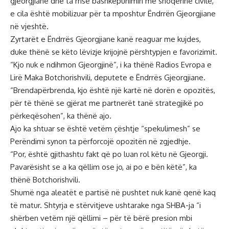
gjeorgjiane dhe ta rrisë bashkëpunimin me shoqërinë civile,
e cila është mobilizuar për ta mposhtur Ëndrrën Gjeorgjiane
në vjeshtë.
Zyrtarët e Ëndrrës Gjeorgjiane kanë reaguar me kujdes,
duke thënë se këto lëvizje krijojnë përshtypjen e favorizimit.
“Kjo nuk e ndihmon Gjeorgjinë”, i ka thënë Radios Evropa e
Lirë Maka Botchorishvili, deputete e Ëndrrës Gjeorgjiane.
“Brendapërbrenda, kjo është një kartë në dorën e opozitës,
për të thënë se gjërat me partnerët tanë strategjikë po
përkeqësohen”, ka thënë ajo.
Ajo ka shtuar se është vetëm çështje “spekulimesh” se
Perëndimi synon ta përforcojë opozitën në zgjedhje.
“Por, është gjithashtu fakt që po luan rol këtu në Gjeorgji.
Pavarësisht se a ka qëllim ose jo, ai po e bën këtë”, ka
thënë Botchorishvili.
Shumë nga aleatët e partisë në pushtet nuk kanë qenë kaq
të matur. Shtyrja e stërvitjeve ushtarake nga SHBA-ja “i
shërben vetëm një qëllimi – për të bërë presion mbi