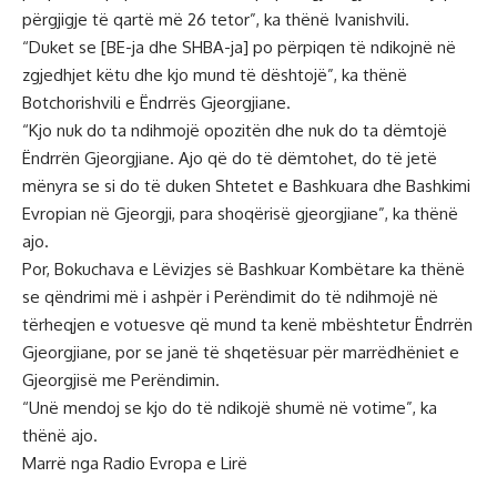
përgjigje të qartë më 26 tetor”, ka thënë Ivanishvili.
“Duket se [BE-ja dhe SHBA-ja] po përpiqen të ndikojnë në
zgjedhjet këtu dhe kjo mund të dështojë”, ka thënë
Botchorishvili e Ëndrrës Gjeorgjiane.
“Kjo nuk do ta ndihmojë opozitën dhe nuk do ta dëmtojë
Ëndrrën Gjeorgjiane. Ajo që do të dëmtohet, do të jetë
mënyra se si do të duken Shtetet e Bashkuara dhe Bashkimi
Evropian në Gjeorgji, para shoqërisë gjeorgjiane”, ka thënë
ajo.
Por, Bokuchava e Lëvizjes së Bashkuar Kombëtare ka thënë
se qëndrimi më i ashpër i Perëndimit do të ndihmojë në
tërheqjen e votuesve që mund ta kenë mbështetur Ëndrrën
Gjeorgjiane, por se janë të shqetësuar për marrëdhëniet e
Gjeorgjisë me Perëndimin.
“Unë mendoj se kjo do të ndikojë shumë në votime”, ka
thënë ajo.
Marrë nga Radio Evropa e Lirë