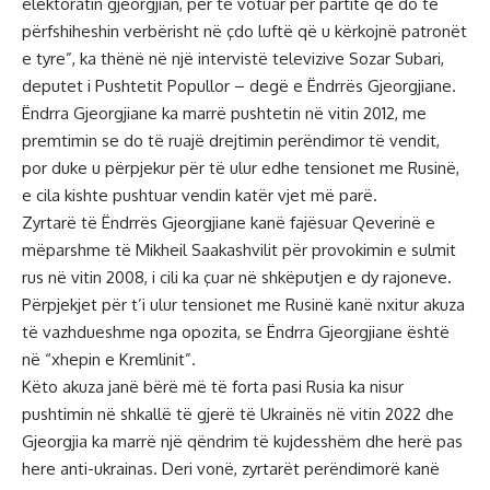
elektoratin gjeorgjian, për të votuar për partitë që do të
përfshiheshin verbërisht në çdo luftë që u kërkojnë patronët
e tyre”, ka thënë në një intervistë televizive Sozar Subari,
deputet i Pushtetit Popullor – degë e Ëndrrës Gjeorgjiane.
Ëndrra Gjeorgjiane ka marrë pushtetin në vitin 2012, me
premtimin se do të ruajë drejtimin perëndimor të vendit,
por duke u përpjekur për të ulur edhe tensionet me Rusinë,
e cila kishte pushtuar vendin katër vjet më parë.
Zyrtarë të Ëndrrës Gjeorgjiane kanë fajësuar Qeverinë e
mëparshme të Mikheil Saakashvilit për provokimin e sulmit
rus në vitin 2008, i cili ka çuar në shkëputjen e dy rajoneve.
Përpjekjet për t’i ulur tensionet me Rusinë kanë nxitur akuza
të vazhdueshme nga opozita, se Ëndrra Gjeorgjiane është
në “xhepin e Kremlinit”.
Këto akuza janë bërë më të forta pasi Rusia ka nisur
pushtimin në shkallë të gjerë të Ukrainës në vitin 2022 dhe
Gjeorgjia ka marrë një qëndrim të kujdesshëm dhe herë pas
here anti-ukrainas. Deri vonë, zyrtarët perëndimorë kanë