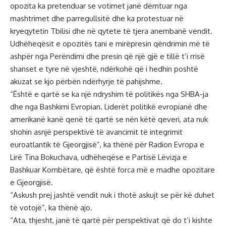
opozita ka pretenduar se votimet janë dëmtuar nga
mashtrimet dhe parregullsitë dhe ka protestuar në
kryeqytetin Tbilisi dhe në qytete të tjera anembanë vendit.
Udhëheqësit e opozitës tani e mirëpresin qëndrimin më të
ashpër nga Perëndimi dhe presin që një gjë e tillë t’i rrisë
shanset e tyre në vjeshtë, ndërkohë që i hedhin poshtë
akuzat se kjo përbën ndërhyrje të pahijshme.
“Është e qartë se ka një ndryshim të politikës nga SHBA-ja
dhe nga Bashkimi Evropian. Liderët politikë evropianë dhe
amerikanë kanë qenë të qartë se nën këtë qeveri, ata nuk
shohin asnjë perspektivë të avancimit të integrimit
euroatlantik të Gjeorgjisë”, ka thënë për Radion Evropa e
Lirë Tina Bokuchava, udhëheqëse e Partisë Lëvizja e
Bashkuar Kombëtare, që është forca më e madhe opozitare
e Gjeorgjisë.
“Askush prej jashtë vendit nuk i thotë askujt se për kë duhet
të votojë”, ka thënë ajo.
“Ata, thjesht, janë të qartë për perspektivat që do t’i kishte