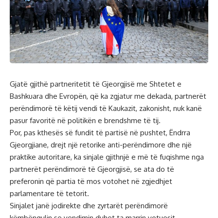
Gjatë gjithë partneritetit të Gjeorgjisë me Shtetet e
Bashkuara dhe Evropën, që ka zgjatur me dekada, partnerët
perëndimorë të këtij vendi të Kaukazit, zakonisht, nuk kanë
pasur favoritë në politikën e brendshme të tij.
Por, pas kthesës së fundit të partisë në pushtet, Ëndrra
Gjeorgjiane, drejt një retorike anti-perëndimore dhe një
praktike autoritare, ka sinjale gjithnjë e më të fuqishme nga
partnerët perëndimorë të Gjeorgjisë, se ata do të
preferonin që partia të mos votohet në zgjedhjet
parlamentare të tetorit.
Sinjalet janë jodirekte dhe zyrtarët perëndimorë
këmbëngulin se vendimin duhet ta marrin votuesit