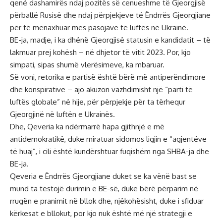
qenë dashamirës ndaj pozitës së cenueshme të Gjeorgjisë
përballë Rusisë dhe ndaj përpjekjeve të Ëndrrës Gjeorgjiane
për të menaxhuar mes pasojave të luftës në Ukrainë.
BE-ja, madje, i ka dhënë Gjeorgjisë statusin e kandidatit – të
lakmuar prej kohësh – në dhjetor të vitit 2023. Por, kjo
simpati, sipas shumë vlerësimeve, ka mbaruar.
Së voni, retorika e partisë është bërë më antiperëndimore
dhe konspirative – ajo akuzon vazhdimisht një “parti të
luftës globale” në hije, për përpjekje për ta tërhequr
Gjeorgjinë në luftën e Ukrainës.
Dhe, Qeveria ka ndërmarrë hapa gjithnjë e më
antidemokratikë, duke miratuar sidomos ligjin e “agjentëve
të huaj”, i cili është kundërshtuar fuqishëm nga SHBA-ja dhe
BE-ja.
Qeveria e Ëndrrës Gjeorgjiane duket se ka vënë bast se
mund ta testojë durimin e BE-së, duke bërë përparim në
rrugën e pranimit në bllok dhe, njëkohësisht, duke i sfiduar
kërkesat e bllokut, por kjo nuk është më një strategji e