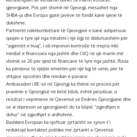
gjeorgjianë. Por, për shumë në Gjeorgji, mesazhet nga
SHBA-ja dhe Evropa gjatë javëve të fundit kanë qenë të
dukshme.
Partnerët ndërkombëtarë të Gjeorgjisë e kanë ashpërsuar
qasjen e tyre që nga miratimi i një ligji të diskutueshëm për
“agjentët e huaj”, i cili imponon kontrolle të rrepta mbi
mediat e financuara nga jashtë dhe OJQ-të që marrin më
shumë se 20 për qind të financave të tyre nga jashtë. Rusia
ka përdorur të njëjtin emërtim për një ligj të vetin, për të
shtypur opozitën dhe median e pavarur.
Ambasadori i BE-së në Gjeorgji ka thënë se procesi për
pranimin e Gjeorgjisë në këtë bllok, është pezulluar, si
rezultat i veprimeve të Qeverisë së Ëndrrës Gjeorgjiane dhe
se ai shpreson se gjeorgjianët do ta bëjnë “zgjedhjen e
duhur” në zgjedhjet e ardhshme.
Bashkimi Evropian ka njoftuar zyrtarisht se synon t’i
reduktojë kontaktet politike me zyrtarët e Qeverisë