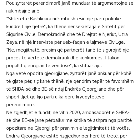
Por, zyrtarët perëndimorë janë munduar të argumentojnë se
nuk mbajnë anë.
“Shtetet e Bashkuara nuk mbështesin një parti politike
kundrejt një tjetre”, ka thënë nënsekretarja e Shtetit për
Sigurinë Civile, Demokracinë dhe të Drejtat e Njeriut, Uzra
Zeya, në një intervistë për ueb-faqen e lajmeve Civil.ge.
“Ne, megjithatë, presim që partnerët tanë të sigurojnë një
proces të vërtetë demokratik dhe konkurrues. I takon
popullit gjeorgjian të vendosë”, ka shtuar ajo.
Nga vetë opozita gjeorgjiane, zyrtarët janë ankuar për kohë
të gjatë për, siç kanë thënë, një qëndrim tepër të favorshëm
të SHBA-së dhe BE-së ndaj Ëndrrës Gjeorgjiane dhe për
shpërfilljet që kjo parti u ka bërë kryeqyteteve
perëndimore.
Në zgjedhjet e fundit, në vitin 2020, ambasadorët e SHBA-
së dhe BE-së janë përballur me kritika të ashpra nga partitë
opozitare në Gjeorgji për pranimin e legjitimitetit të votës.
Ëndrra Gjeorgjiane është rizgjedhur për herë të tretë, por