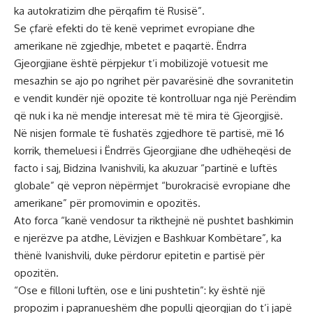
ka autokratizim dhe përqafim të Rusisë”.
Se çfarë efekti do të kenë veprimet evropiane dhe
amerikane në zgjedhje, mbetet e paqartë. Ëndrra
Gjeorgjiane është përpjekur t’i mobilizojë votuesit me
mesazhin se ajo po ngrihet për pavarësinë dhe sovranitetin
e vendit kundër një opozite të kontrolluar nga një Perëndim
që nuk i ka në mendje interesat më të mira të Gjeorgjisë.
Në nisjen formale të fushatës zgjedhore të partisë, më 16
korrik, themeluesi i Ëndrrës Gjeorgjiane dhe udhëheqësi de
facto i saj, Bidzina Ivanishvili, ka akuzuar “partinë e luftës
globale” që vepron nëpërmjet “burokracisë evropiane dhe
amerikane” për promovimin e opozitës.
Ato forca “kanë vendosur ta rikthejnë në pushtet bashkimin
e njerëzve pa atdhe, Lëvizjen e Bashkuar Kombëtare”, ka
thënë Ivanishvili, duke përdorur epitetin e partisë për
opozitën.
“Ose e filloni luftën, ose e lini pushtetin”: ky është një
propozim i papranueshëm dhe populli gjeorgjian do t’i japë