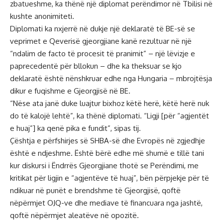
zbatueshme, ka thënë një diplomat perëndimor në Tbilisi në
kushte anonimiteti.
Diplomati ka nxjerrë në dukje një deklaratë të BE-së se
veprimet e Qeverisë gjeorgjiane kanë rezultuar në një
“ndalim de facto të procesit të pranimit” – një lëvizje e
paprecedentë për bllokun – dhe ka theksuar se kjo
deklaratë është nënshkruar edhe nga Hungaria – mbrojtësja
dikur e fuqishme e Gjeorgjisë në BE.
“Nëse ata janë duke luajtur bixhoz këtë herë, këtë herë nuk
do të kalojë lehtë”, ka thënë diplomati. “Ligji [për “agjentët
e huaj”] ka qenë pika e fundit”, sipas tij.
Çështja e përfshirjes së SHBA-së dhe Evropës në zgjedhje
është e ndjeshme. Është bërë edhe më shumë e tillë tani
kur diskursi i Ëndrrës Gjeorgjiane thotë se Perëndimi, me
kritikat për ligjin e “agjentëve të huaj”, bën përpjekje për të
ndikuar në punët e brendshme të Gjeorgjisë, qoftë
nëpërmjet OJQ-ve dhe mediave të financuara nga jashtë,
qoftë nëpërmjet aleatëve në opozitë.