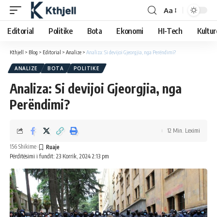
Aa
Editorial
Politike
Bota
Ekonomi
HI-Tech
Kultur
Kthjell
>
Blog
>
Editorial
>
Analize
>
Analiza: Si devijoi Gjeorgjia, nga Perëndimi?
ANALIZE
BOTA
POLITIKE
Analiza: Si devijoi Gjeorgjia, nga
Perëndimi?
12 Min. Leximi
156 Shikime
Përditësimi i fundit: 23 Korrik, 2024 2:13 pm