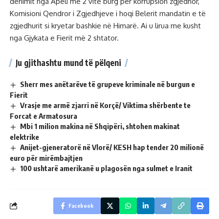
dënimit nga Apeli me 2 vite burg për korrupsion zgjedhor,
Komisioni Qendror i Zgjedhjeve i hoqi Belerit mandatin e të
zgjedhurit si kryetar bashkie në Himarë. Ai u lirua me kusht
nga Gjykata e Fierit më 2 shtator.
Ju gjithashtu mund të pëlqeni
Sherr mes anëtarëve të grupeve kriminale në burgun e
Fierit
Vrasje me armë zjarri në Korçë/ Viktima shërbente te
Forcat e Armatosura
Mbi 1 milion makina në Shqipëri, shtohen makinat
elektrike
Anijet-gjeneratorë në Vlorë/ KESH hap tender 20 milionë
euro për mirëmbajtjen
100 ushtarë amerikanë u plagosën nga sulmet e Iranit
Facebook