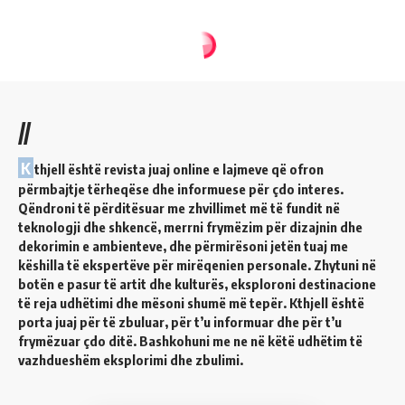
//
K
thjell është revista juaj online e lajmeve që ofron
përmbajtje tërheqëse dhe informuese për çdo interes.
Qëndroni të përditësuar me zhvillimet më të fundit në
teknologji dhe shkencë, merrni frymëzim për dizajnin dhe
dekorimin e ambienteve, dhe përmirësoni jetën tuaj me
këshilla të ekspertëve për mirëqenien personale. Zhytuni në
botën e pasur të artit dhe kulturës, eksploroni destinacione
të reja udhëtimi dhe mësoni shumë më tepër. Kthjell është
porta juaj për të zbuluar, për t’u informuar dhe për t’u
frymëzuar çdo ditë. Bashkohuni me ne në këtë udhëtim të
vazhdueshëm eksplorimi dhe zbulimi.