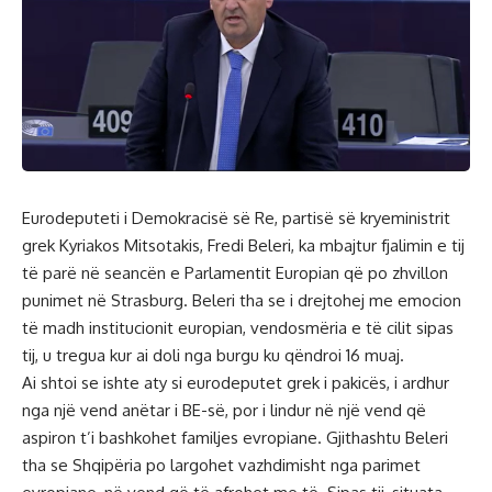
Eurodeputeti i Demokracisë së Re, partisë së kryeministrit
grek Kyriakos Mitsotakis, Fredi Beleri, ka mbajtur fjalimin e tij
të parë në seancën e Parlamentit Europian që po zhvillon
punimet në Strasburg. Beleri tha se i drejtohej me emocion
të madh institucionit europian, vendosmëria e të cilit sipas
tij, u tregua kur ai doli nga burgu ku qëndroi 16 muaj.
Ai shtoi se ishte aty si eurodeputet grek i pakicës, i ardhur
nga një vend anëtar i BE-së, por i lindur në një vend që
aspiron t’i bashkohet familjes evropiane. Gjithashtu Beleri
tha se Shqipëria po largohet vazhdimisht nga parimet