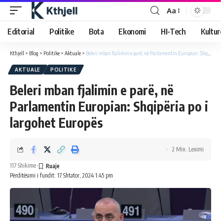
Aa
Editorial
Politike
Bota
Ekonomi
HI-Tech
Kultur
Kthjell
>
Blog
>
Politike
>
Aktuale
>
Beleri mban fjalimin e parë, në Parlamentin Europian: Shqipëria po i largohet Europës
AKTUALE
POLITIKE
Beleri mban fjalimin e parë, në
Parlamentin Europian: Shqipëria po i
largohet Europës
2 Min. Leximi
117 Shikime
Përditësimi i fundit: 17 Shtator, 2024 1:45 pm