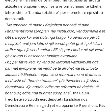
evropiane, në vend që të afrohet me të. Sipas tij, situata
aktuale në Shqipëri tregon se si reformat mund të kthehen
lehtësisht në “bomba totalitare” për themelet e një shteti
demokratik.
“Me emocion të madh i drejtohem për herë të parë
Parlamentit tonë Europian, një institucion, vendosmëria e të
cilit u tregua kur unë dola nga burgu, ku qëndrova për 16
muaj. Sot, unë jam këtu si një eurodeputet grek i pakicës, i
ardhur nga një vend anëtar i BE-së, por i lindur në një vend
që aspiron t’i bashkohet familjes evropiane.
Por, për fat të keq, ky vend po largohet vazhdimisht nga
parimet evropiane, në vend që të afrohet me të. Situata
aktuale në Shqipëri tregon se si reformat mund të kthehen
lehtësisht në “bomba totalitare” për themelet e një shteti
demokratik. Kjo ndodhi edhe me reformën në drejtësi të
financuar, edhe nga burimet europiane”,
tha
Beleri.
Fredi Beleri u zgjodh eurodeputet i kandiduar nga
Demokracia e Re në zgjedhjet europiane të 9 qershorit. Pas