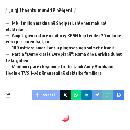
Ju gjithashtu mund të pëlqeni
Mbi 1 milion makina në Shqipëri, shtohen makinat
elektrike
Anijet-gjeneratorë në Vlorë/ KESH hap tender 20 milionë
euro për mirëmbajtjen
100 ushtarë amerikanë u plagosën nga sulmet e Iranit
Partia “Demokratët Evropianë”: Rama dhe Berisha duhet
të largohen
Vendimi i parë i kryeministrit britanik Andy Burnham:
Heqja e TVSH-së për energjinë elektrike familjare
Facebook