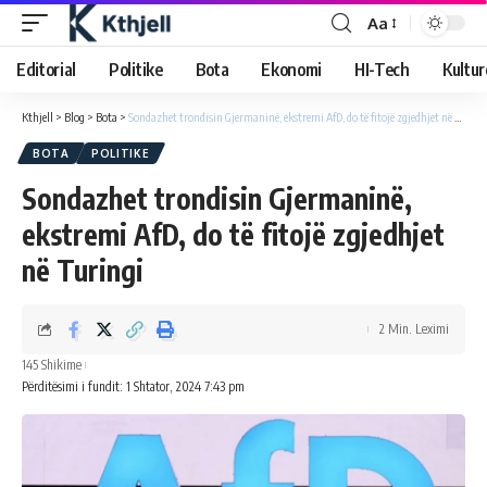
Aa
Editorial
Politike
Bota
Ekonomi
HI-Tech
Kultur
Kthjell
>
Blog
>
Bota
>
Sondazhet trondisin Gjermaninë, ekstremi AfD, do të fitojë zgjedhjet në Turingi
BOTA
POLITIKE
Sondazhet trondisin Gjermaninë,
ekstremi AfD, do të fitojë zgjedhjet
në Turingi
2 Min. Leximi
145 Shikime
Përditësimi i fundit: 1 Shtator, 2024 7:43 pm