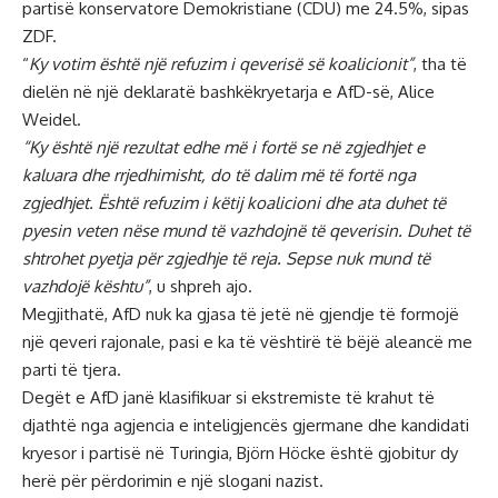
partisë konservatore Demokristiane (CDU) me 24.5%, sipas
ZDF.
“
Ky votim është një refuzim i qeverisë së koalicionit”
, tha të
dielën në një deklaratë bashkëkryetarja e AfD-së, Alice
Weidel.
“Ky është një rezultat edhe më i fortë se në zgjedhjet e
kaluara dhe rrjedhimisht, do të dalim më të fortë nga
zgjedhjet. Është refuzim i këtij koalicioni dhe ata duhet të
pyesin veten nëse mund të vazhdojnë të qeverisin. Duhet të
shtrohet pyetja për zgjedhje të reja. Sepse nuk mund të
vazhdojë kështu”
, u shpreh ajo.
Megjithatë, AfD nuk ka gjasa të jetë në gjendje të formojë
një qeveri rajonale, pasi e ka të vështirë të bëjë aleancë me
parti të tjera.
Degët e AfD janë klasifikuar si ekstremiste të krahut të
djathtë nga agjencia e inteligjencës gjermane dhe kandidati
kryesor i partisë në Turingia, Björn Höcke është gjobitur dy
herë për përdorimin e një slogani nazist.