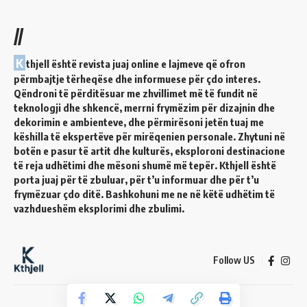
//
K
thjell është revista juaj online e lajmeve që ofron
përmbajtje tërheqëse dhe informuese për çdo interes.
Qëndroni të përditësuar me zhvillimet më të fundit në
teknologji dhe shkencë, merrni frymëzim për dizajnin dhe
dekorimin e ambienteve, dhe përmirësoni jetën tuaj me
këshilla të ekspertëve për mirëqenien personale. Zhytuni në
botën e pasur të artit dhe kulturës, eksploroni destinacione
të reja udhëtimi dhe mësoni shumë më tepër. Kthjell është
porta juaj për të zbuluar, për t’u informuar dhe për t’u
frymëzuar çdo ditë. Bashkohuni me ne në këtë udhëtim të
vazhdueshëm eksplorimi dhe zbulimi.
Follow US
© 2024 Kthjell. All Rights Reserved.