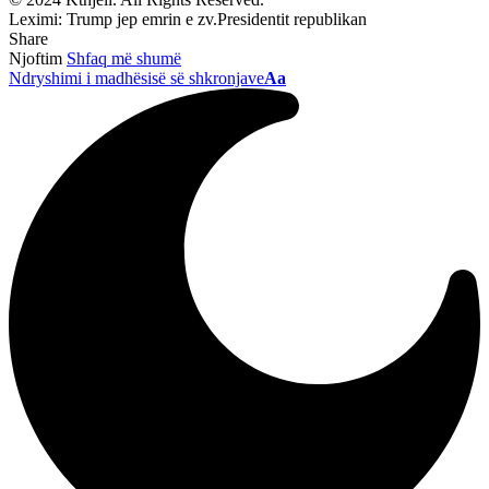
Leximi:
Trump jep emrin e zv.Presidentit republikan
Share
Njoftim
Shfaq më shumë
Ndryshimi i madhësisë së shkronjave
Aa