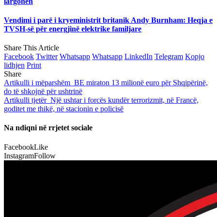
largohen
Vendimi i parë i kryeministrit britanik Andy Burnham: Heqja e
TVSH-së për energjinë elektrike familjare
Share This Article
Facebook
Twitter
Whatsapp
Whatsapp
LinkedIn
Telegram
Kopjo
lidhjen
Print
Share
Artikulli i mëparshëm
BE miraton 13 milionë euro për Shqipërinë,
do të shkojnë për ushtrinë
Artikulli tjetër
Një ushtar i forcës kundër terrorizmit, në Francë,
goditet me thikë, në stacionin e policisë
Na ndiqni në rrjetet sociale
Facebook
Like
Instagram
Follow