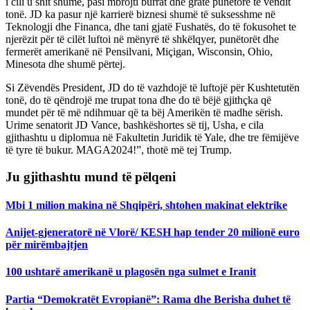
i cili u shit shumë, pasi mbrojti burrat dhe gratë punëtorë të vendit
tonë. JD ka pasur një karrierë biznesi shumë të suksesshme në
Teknologji dhe Financa, dhe tani gjatë Fushatës, do të fokusohet te
njerëzit për të cilët luftoi në mënyrë të shkëlqyer, punëtorët dhe
fermerët amerikanë në Pensilvani, Miçigan, Wisconsin, Ohio,
Minesota dhe shumë përtej.
Si Zëvendës President, JD do të vazhdojë të luftojë për Kushtetutën
tonë, do të qëndrojë me trupat tona dhe do të bëjë gjithçka që
mundet për të më ndihmuar që ta bëj Amerikën të madhe sërish.
Urime senatorit JD Vance, bashkëshortes së tij, Usha, e cila
gjithashtu u diplomua në Fakultetin Juridik të Yale, dhe tre fëmijëve
të tyre të bukur. MAGA2024!”, thotë më tej Trump.
Ju gjithashtu mund të pëlqeni
Mbi 1 milion makina në Shqipëri, shtohen makinat elektrike
Anijet-gjeneratorë në Vlorë/ KESH hap tender 20 milionë euro
për mirëmbajtjen
100 ushtarë amerikanë u plagosën nga sulmet e Iranit
Partia “Demokratët Evropianë”: Rama dhe Berisha duhet të