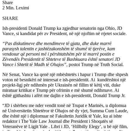
Share
2 Min. Leximi
SHARE
Ish-presidenti Donald Trump ka zgjedhur senatorin nga Ohio, JD
Vance, si kandidat për zv President, në një njoftim në rrjetet sociale.
“Pas diskutimeve dhe mendimeve të gjata, dhe duke marrë
parasysh talentin e jashtëzakonshëm të shumë të tjerëve, kam
vendosur që personi më i përshtatshëm për të marrë postin e
Zëvendës Presidentit të Shteteve të Bashkuara është senatori JD
Vance i Shtetit të Madh të Ohajos”
, postoi Trump në Truth Social.
Në Senat, Vance ka qenë një mbështetës i hapur i Trump dhe shpesh
voton në besnikëri në interesat e ish-presidentit. Ai kundërshtoi një
projekt-ligj për ndihmën për Ukrainën në fillim të këtij viti, duke
miratuar kritikat e Trump për ofrimin e më shumë ndihmave. Ai
është gjithashtu i afërt me dajlin e ish-presidentit, Donald Trump Jr.
“JD i shërbeu me nder vendit tonë në Trupat e Marinës, u diplomua
në Universitetin Shtetëror të Ohajos në dy vjet, Summa Cum Laude,
dhe është një i diplomuar në Fakultetin Juridik të Yale, ku ai ishte
redaktor i The Yale Law Journal dhe President i Shoqatës së
Veteranëve të Ligjit Yale . Libri i JD, ‘Hillbilly Elegy’, u bë një film,