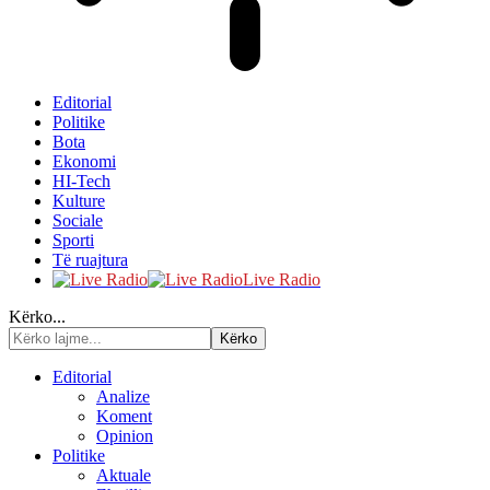
Editorial
Politike
Bota
Ekonomi
HI-Tech
Kulture
Sociale
Sporti
Të ruajtura
Live Radio
Kërko...
Editorial
Analize
Koment
Opinion
Politike
Aktuale