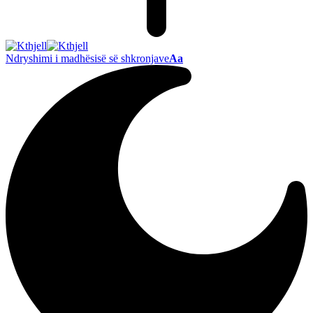
Ndryshimi i madhësisë së shkronjave
Aa