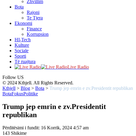
Zhvillim
Bota
Rajoni
Te Tjera
Ekonomi
Finance
Korrupsion
HI-Tech
Kulture
Sociale
Sporti
Të ruajtura
Live Radio
Follow US
© 2024 Kthjell. All Rights Reserved.
Kthjell
>
Blog
>
Bota
>
Trump jep emrin e zv.Presidentit republikan
Bota
Fokus
Politike
Trump jep emrin e zv.Presidentit
republikan
Përditësimi i fundit: 16 Korrik, 2024 4:57 am
143 Shikime