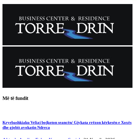
Më të fundit
Kryebashkiaku Veliaj bojkoton seancën/ Gjykata rrëzon kërkesën e Xoxës
dhe gjobit avokatin Ndreca