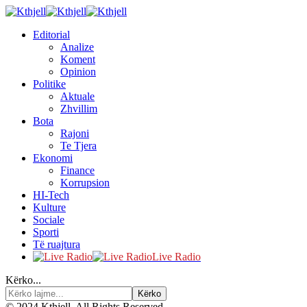
Editorial
Analize
Koment
Opinion
Politike
Aktuale
Zhvillim
Bota
Rajoni
Te Tjera
Ekonomi
Finance
Korrupsion
HI-Tech
Kulture
Sociale
Sporti
Të ruajtura
Live Radio
Kërko...
© 2024 Kthjell. All Rights Reserved.