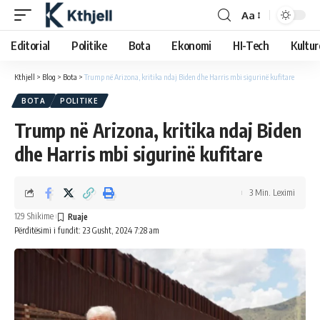
Aa
Editorial
Politike
Bota
Ekonomi
HI-Tech
Kultur
Kthjell
>
Blog
>
Bota
>
Trump në Arizona, kritika ndaj Biden dhe Harris mbi sigurinë kufitare
BOTA
POLITIKE
Trump në Arizona, kritika ndaj Biden
dhe Harris mbi sigurinë kufitare
3 Min. Leximi
129 Shikime
Përditësimi i fundit: 23 Gusht, 2024 7:28 am