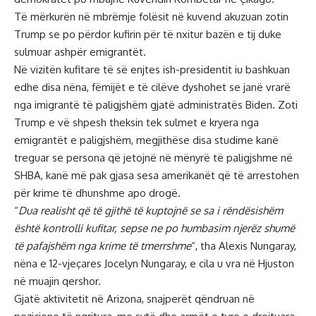
Të mërkurën në mbrëmje folësit në kuvend akuzuan zotin
Trump se po përdor kufirin për të nxitur bazën e tij duke
sulmuar ashpër emigrantët.
Në vizitën kufitare të së enjtes ish-presidentit iu bashkuan
edhe disa nëna, fëmijët e të cilëve dyshohet se janë vrarë
nga imigrantë të paligjshëm gjatë administratës Biden. Zoti
Trump e vë shpesh theksin tek sulmet e kryera nga
emigrantët e paligjshëm, megjithëse disa studime kanë
treguar se persona që jetojnë në mënyrë të paligjshme në
SHBA, kanë më pak gjasa sesa amerikanët që të arrestohen
për krime të dhunshme apo drogë.
“
Dua realisht që të gjithë të kuptojnë se sa i rëndësishëm
është kontrolli kufitar, sepse ne po humbasim njerëz shumë
të pafajshëm nga krime të tmerrshme
“, tha Alexis Nungaray,
nëna e 12-vjeçares Jocelyn Nungaray, e cila u vra në Hjuston
në muajin qershor.
Gjatë aktivitetit në Arizona, snajperët qëndruan në