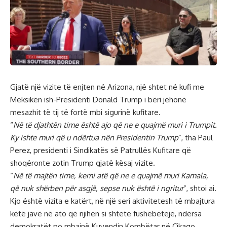
Gjatë një vizite të enjten në Arizona, një shtet në kufi me
Meksikën ish-Presidenti Donald Trump i bëri jehonë
mesazhit të tij të fortë mbi sigurinë kufitare.
“
Në të djathtën time është ajo që ne e quajmë muri i Trumpit.
Ky ishte muri që u ndërtua nën Presidentin Trump
”, tha Paul
Perez, presidenti i Sindikatës së Patrullës Kufitare që
shoqëronte zotin Trump gjatë kësaj vizite.
“
Në të majtën time, kemi atë që ne e quajmë muri Kamala,
që nuk shërben për asgjë, sepse nuk është i ngritur
”, shtoi ai.
Kjo është vizita e katërt, në një seri aktivitetesh të mbajtura
këtë javë në ato që njihen si shtete fushëbeteje, ndërsa
demokratët po mbajnë Kuvendin Kombëtar në Çikago.