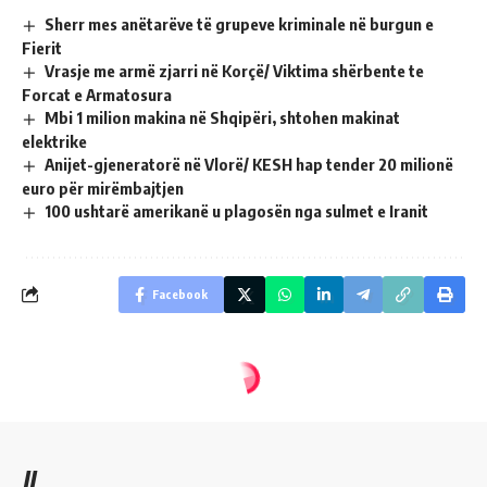
Sherr mes anëtarëve të grupeve kriminale në burgun e
Fierit
Vrasje me armë zjarri në Korçë/ Viktima shërbente te
Forcat e Armatosura
Mbi 1 milion makina në Shqipëri, shtohen makinat
elektrike
Anijet-gjeneratorë në Vlorë/ KESH hap tender 20 milionë
euro për mirëmbajtjen
100 ushtarë amerikanë u plagosën nga sulmet e Iranit
Facebook
//