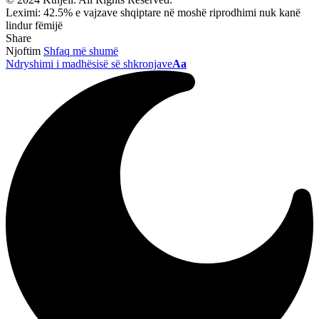
Leximi:
42.5% e vajzave shqiptare në moshë riprodhimi nuk kanë
lindur fëmijë
Share
Njoftim
Shfaq më shumë
Ndryshimi i madhësisë së shkronjave
Aa