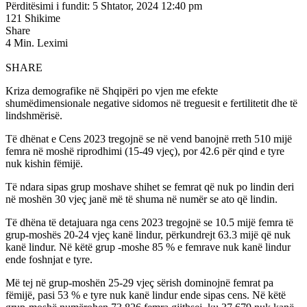
Përditësimi i fundit: 5 Shtator, 2024 12:40 pm
121 Shikime
Share
4 Min. Leximi
SHARE
Kriza demografike në Shqipëri po vjen me efekte
shumëdimensionale negative sidomos në treguesit e fertilitetit dhe të
lindshmërisë.
Të dhënat e Cens 2023 tregojnë se në vend banojnë rreth 510 mijë
femra në moshë riprodhimi (15-49 vjeç), por 42.6 për qind e tyre
nuk kishin fëmijë.
Të ndara sipas grup moshave shihet se femrat që nuk po lindin deri
në moshën 30 vjeç janë më të shuma në numër se ato që lindin.
Të dhëna të detajuara nga cens 2023 tregojnë se 10.5 mijë femra të
grup-moshës 20-24 vjeç kanë lindur, përkundrejt 63.3 mijë që nuk
kanë lindur. Në këtë grup -moshe 85 % e femrave nuk kanë lindur
ende foshnjat e tyre.
Më tej në grup-moshën 25-29 vjeç sërish dominojnë femrat pa
fëmijë, pasi 53 % e tyre nuk kanë lindur ende sipas cens. Në këtë