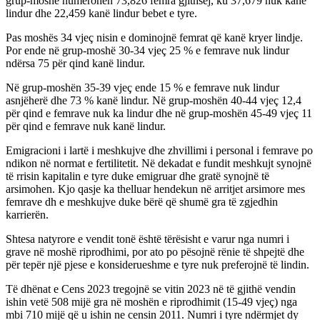
grup-moshë numërohen 73,826 femra gjithsej, ku 37,679 nuk kanë
lindur dhe 22,459 kanë lindur bebet e tyre.
Pas moshës 34 vjeç nisin e dominojnë femrat që kanë kryer lindje.
Por ende në grup-moshë 30-34 vjeç 25 % e femrave nuk lindur
ndërsa 75 për qind kanë lindur.
Në grup-moshën 35-39 vjeç ende 15 % e femrave nuk lindur
asnjëherë dhe 73 % kanë lindur. Në grup-moshën 40-44 vjeç 12,4
për qind e femrave nuk ka lindur dhe në grup-moshën 45-49 vjeç 11
për qind e femrave nuk kanë lindur.
Emigracioni i lartë i meshkujve dhe zhvillimi i personal i femrave po
ndikon në normat e fertilitetit. Në dekadat e fundit meshkujt synojnë
të rrisin kapitalin e tyre duke emigruar dhe gratë synojnë të
arsimohen. Kjo qasje ka thelluar hendekun në arritjet arsimore mes
femrave dh e meshkujve duke bërë që shumë gra të zgjedhin
karrierën.
Shtesa natyrore e vendit tonë është tërësisht e varur nga numri i
grave në moshë riprodhimi, por ato po pësojnë rënie të shpejtë dhe
për tepër një pjese e konsiderueshme e tyre nuk preferojnë të lindin.
Të dhënat e Cens 2023 tregojnë se vitin 2023 në të gjithë vendin
ishin vetë 508 mijë gra në moshën e riprodhimit (15-49 vjeç) nga
mbi 710 mijë që u ishin ne censin 2011. Numri i tyre ndërmjet dy