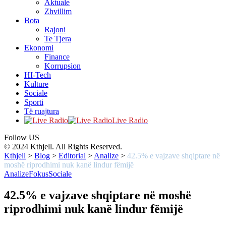
Aktuale
Zhvillim
Bota
Rajoni
Te Tjera
Ekonomi
Finance
Korrupsion
HI-Tech
Kulture
Sociale
Sporti
Të ruajtura
Live Radio
Follow US
© 2024 Kthjell. All Rights Reserved.
Kthjell
>
Blog
>
Editorial
>
Analize
>
42.5% e vajzave shqiptare në
moshë riprodhimi nuk kanë lindur fëmijë
Analize
Fokus
Sociale
42.5% e vajzave shqiptare në moshë
riprodhimi nuk kanë lindur fëmijë