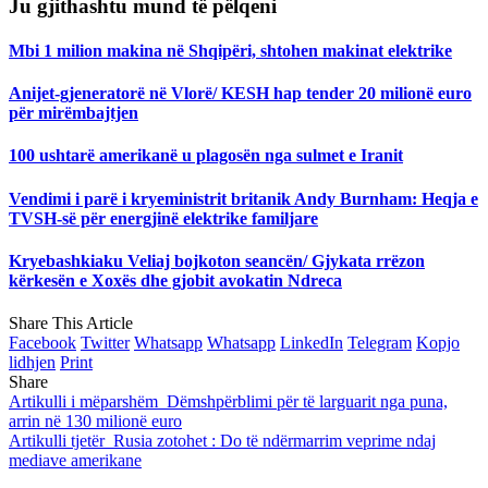
Ju gjithashtu mund të pëlqeni
Mbi 1 milion makina në Shqipëri, shtohen makinat elektrike
Anijet-gjeneratorë në Vlorë/ KESH hap tender 20 milionë euro
për mirëmbajtjen
100 ushtarë amerikanë u plagosën nga sulmet e Iranit
Vendimi i parë i kryeministrit britanik Andy Burnham: Heqja e
TVSH-së për energjinë elektrike familjare
Kryebashkiaku Veliaj bojkoton seancën/ Gjykata rrëzon
kërkesën e Xoxës dhe gjobit avokatin Ndreca
Share This Article
Facebook
Twitter
Whatsapp
Whatsapp
LinkedIn
Telegram
Kopjo
lidhjen
Print
Share
Artikulli i mëparshëm
Dëmshpërblimi për të larguarit nga puna,
arrin në 130 milionë euro
Artikulli tjetër
Rusia zotohet : Do të ndërmarrim veprime ndaj
mediave amerikane