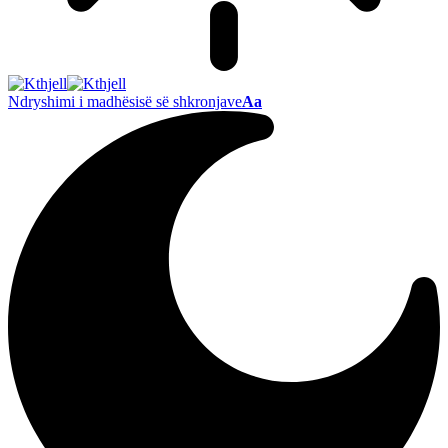
Ndryshimi i madhësisë së shkronjave
Aa