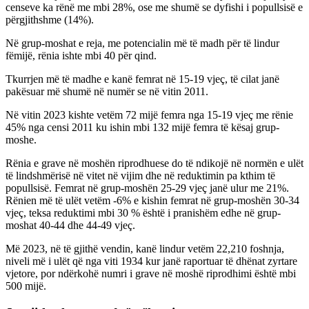
censeve ka rënë me mbi 28%, ose me shumë se dyfishi i popullsisë e
përgjithshme (14%).
Në grup-moshat e reja, me potencialin më të madh për të lindur
fëmijë, rënia ishte mbi 40 për qind.
Tkurrjen më të madhe e kanë femrat në 15-19 vjeç, të cilat janë
pakësuar më shumë në numër se në vitin 2011.
Në vitin 2023 kishte vetëm 72 mijë femra nga 15-19 vjeç me rënie
45% nga censi 2011 ku ishin mbi 132 mijë femra të kësaj grup-
moshe.
Rënia e grave në moshën riprodhuese do të ndikojë në normën e ulët
të lindshmërisë në vitet në vijim dhe në reduktimin pa kthim të
popullsisë. Femrat në grup-moshën 25-29 vjeç janë ulur me 21%.
Rënien më të ulët vetëm -6% e kishin femrat në grup-moshën 30-34
vjeç, teksa reduktimi mbi 30 % është i pranishëm edhe në grup-
moshat 40-44 dhe 44-49 vjeç.
Më 2023, në të gjithë vendin, kanë lindur vetëm 22,210 foshnja,
niveli më i ulët që nga viti 1934 kur janë raportuar të dhënat zyrtare
vjetore, por ndërkohë numri i grave në moshë riprodhimi është mbi
500 mijë.