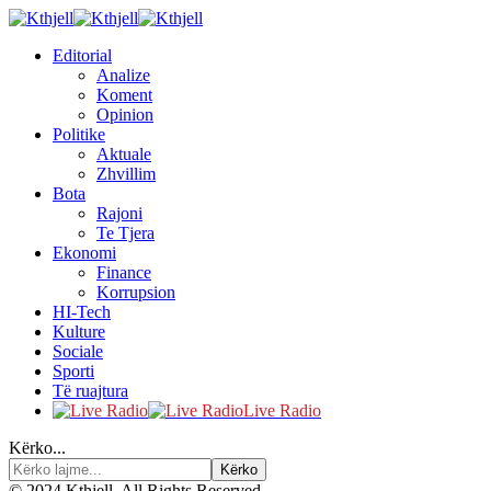
Editorial
Analize
Koment
Opinion
Politike
Aktuale
Zhvillim
Bota
Rajoni
Te Tjera
Ekonomi
Finance
Korrupsion
HI-Tech
Kulture
Sociale
Sporti
Të ruajtura
Live Radio
Kërko...
© 2024 Kthjell. All Rights Reserved.