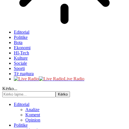
Editorial
Politike
Bota
Ekonomi
HI-Tech
Kulture
Sociale
Sporti
Të ruajtura
Live Radio
Kërko...
Editorial
Analize
Koment
Opinion
Politike