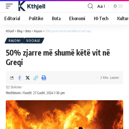
Aa
Editorial
Politike
Bota
Ekonomi
HI-Tech
Kultur
Kthjell
>
Blog
>
Bota
>
Rajoni
>
50% zjarre më shumë këtë vit në Greqi
RAJONI
SOCIALE
50% zjarre më shumë këtë vit në
Greqi
2 Min. Leximi
122 Shikime
Përditësimi i fundit: 27 Gusht, 2024 1:30 pm