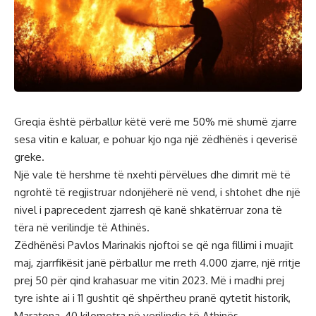
Greqia është përballur këtë verë me 50% më shumë zjarre
sesa vitin e kaluar, e pohuar kjo nga një zëdhënës i qeverisë
greke.
Një vale të hershme të nxehti përvëlues dhe dimrit më të
ngrohtë të regjistruar ndonjëherë në vend, i shtohet dhe një
nivel i paprecedent zjarresh që kanë shkatërruar zona të
tëra në verilindje të Athinës.
Zëdhënësi Pavlos Marinakis njoftoi se që nga fillimi i muajit
maj, zjarrfikësit janë përballur me rreth 4.000 zjarre, një rritje
prej 50 për qind krahasuar me vitin 2023. Më i madhi prej
tyre ishte ai i 11 gushtit që shpërtheu pranë qytetit historik,
Maratona, 40 kilometra në verilindje të Athinës.