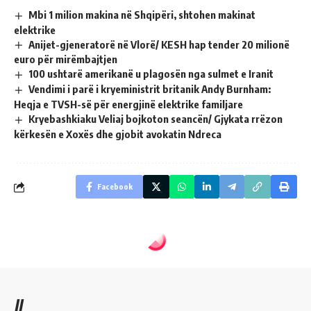
Mbi 1 milion makina në Shqipëri, shtohen makinat
elektrike
Anijet-gjeneratorë në Vlorë/ KESH hap tender 20 milionë
euro për mirëmbajtjen
100 ushtarë amerikanë u plagosën nga sulmet e Iranit
Vendimi i parë i kryeministrit britanik Andy Burnham:
Heqja e TVSH-së për energjinë elektrike familjare
Kryebashkiaku Veliaj bojkoton seancën/ Gjykata rrëzon
kërkesën e Xoxës dhe gjobit avokatin Ndreca
Facebook
//