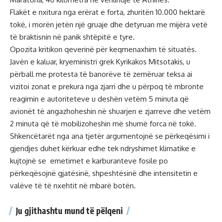
Flakët e nxitura nga erërat e forta, zhuritën 10.000 hektarë
tokë, i morën jetën një gruaje dhe detyruan me mijëra vetë
të braktisnin në panik shtëpitë e tyre.
Opozita kritikon qeverinë për keqmenaxhim të situatës.
Javën e kaluar, kryeministri grek Kyrikakos Mitsotakis, u
përball me protesta të banorëve të zemëruar teksa ai
vizitoi zonat e prekura nga zjarri dhe u përpoq të mbronte
reagimin e autoriteteve u deshën vetëm 5 minuta që
avionët të angazhoheshin në shuarjen e zjarreve dhe vetëm
2 minuta që të mobilizoheshin më shumë forca në tokë.
Shkencëtarët nga ana tjetër argumentojnë se përkeqësimi i
gjendjes duhet kërkuar edhe tek ndryshimet klimatike e
kujtojnë se emetimet e karburanteve fosile po
përkeqësojnë gjatësinë, shpeshtësinë dhe intensitetin e
valëve të të nxehtit në mbarë botën.
Ju gjithashtu mund të pëlqeni