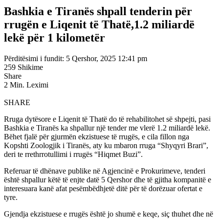
Bashkia e Tiranës shpall tenderin për
rrugën e Liqenit të Thatë,1.2 miliardë
lekë për 1 kilometër
Përditësimi i fundit: 5 Qershor, 2025 12:41 pm
259 Shikime
Share
2 Min. Leximi
SHARE
Rruga dytësore e Liqenit të Thatë do të rehabilitohet së shpejti, pasi
Bashkia e Tiranës ka shpallur një tender me vlerë 1.2 miliardë lekë.
Bëhet fjalë për gjurmën ekzistuese të rrugës, e cila fillon nga
Kopshti Zoologjik i Tiranës, aty ku mbaron rruga “Shyqyri Brari”,
deri te rrethrrotullimi i rrugës “Hiqmet Buzi”.
Referuar të dhënave publike në Agjencinë e Prokurimeve, tenderi
është shpallur këtë të enjte datë 5 Qershor dhe të gjitha kompanitë e
interesuara kanë afat pesëmbëdhjetë ditë për të dorëzuar ofertat e
tyre.
Gjendja ekzistuese e rrugës është jo shumë e keqe, siç thuhet dhe në