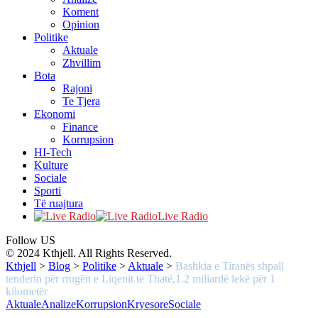
Koment
Opinion
Politike
Aktuale
Zhvillim
Bota
Rajoni
Te Tjera
Ekonomi
Finance
Korrupsion
HI-Tech
Kulture
Sociale
Sporti
Të ruajtura
Live Radio
Follow US
© 2024 Kthjell. All Rights Reserved.
Kthjell
>
Blog
>
Politike
>
Aktuale
>
Bashkia e Tiranës shpall
tenderin për rrugën e Liqenit të Thatë,1.2 miliardë lekë për 1
kilometër
Aktuale
Analize
Korrupsion
Kryesore
Sociale