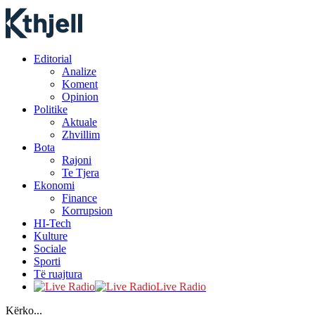
Editorial
Analize
Koment
Opinion
Politike
Aktuale
Zhvillim
Bota
Rajoni
Te Tjera
Ekonomi
Finance
Korrupsion
HI-Tech
Kulture
Sociale
Sporti
Të ruajtura
Live Radio
Kërko...