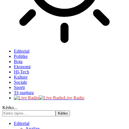
Editorial
Politike
Bota
Ekonomi
HI-Tech
Kulture
Sociale
Sporti
Të ruajtura
Live Radio
Kërko...
Editorial
Analize