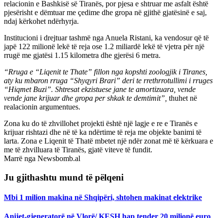
relacionin e Bashkisë së Tiranës, por pjesa e shtruar me asfalt është
pjesërisht e dëmtuar me çedime dhe gropa në gjithë gjatësinë e saj,
ndaj kërkohet ndërhyrja.
Institucioni i drejtuar tashmë nga Anuela Ristani, ka vendosur që të
japë 122 milionë lekë të reja ose 1.2 miliardë lekë të vjetra për një
rrugë me gjatësi 1.15 kilometra dhe gjerësi 6 metra.
“Rruga e “Liqenit te Thate” fillon nga kopshti zoologjik i Tiranes,
aty ku mbaron rruga “Shyqyri Brari” deri te rrethrrotullimi i rruges
“Hiqmet Buzi”. Shtresat ekzistuese jane te amortizuara, vende
vende jane krijuar dhe gropa per shkak te demtimit”,
thuhet në
realacionin argumentues.
Zona ku do të zhvillohet projekti është një lagje e re e Tiranës e
krijuar rishtazi dhe në të ka ndërtime të reja me objekte banimi të
larta. Zona e Liqenit të Thatë mbetet një ndër zonat më të kërkuara e
me të zhvilluara të Tiranës, gjatë viteve të fundit.
Marrë nga Newsbomb.al
Ju gjithashtu mund të pëlqeni
Mbi 1 milion makina në Shqipëri, shtohen makinat elektrike
Anijet-gjeneratorë në Vlorë/ KESH hap tender 20 milionë euro