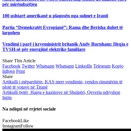
për mirëmbajtjen
100 ushtarë amerikanë u plagosën nga sulmet e Iranit
Partia “Demokratët Evropianë”: Rama dhe Berisha duhet të
largohen
Vendimi i parë i kryeministrit britanik Andy Burnham: Heqja e
TVSH-së për energjinë elektrike familjare
Share This Article
Facebook
Twitter
Whatsapp
Whatsapp
LinkedIn
Telegram
Kopjo
lidhjen
Print
Share
Artikulli i mëparshëm
KAS merr vendimin, vendos rinumërim të
plotë të votave në Tiranë
Artikulli tjetër
Hapja e kazinove në Shqipëri, Qeveria ndryshon
ligjin
Na ndiqni në rrjetet sociale
Facebook
Like
Instagram
Follow