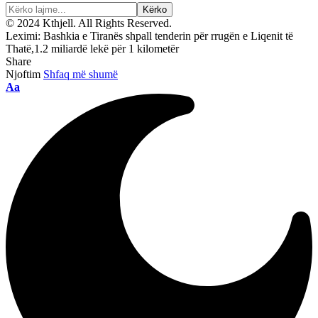
© 2024 Kthjell. All Rights Reserved.
Leximi:
Bashkia e Tiranës shpall tenderin për rrugën e Liqenit të
Thatë,1.2 miliardë lekë për 1 kilometër
Share
Njoftim
Shfaq më shumë
Ndryshimi
Aa
i
madhësisë
së
shkronjave