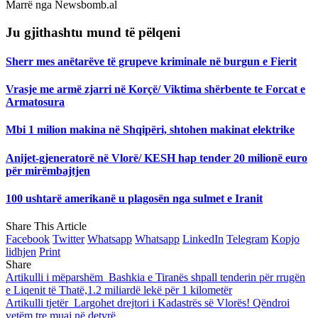
Marrë nga Newsbomb.al
Ju gjithashtu mund të pëlqeni
Sherr mes anëtarëve të grupeve kriminale në burgun e Fierit
Vrasje me armë zjarri në Korçë/ Viktima shërbente te Forcat e
Armatosura
Mbi 1 milion makina në Shqipëri, shtohen makinat elektrike
Anijet-gjeneratorë në Vlorë/ KESH hap tender 20 milionë euro
për mirëmbajtjen
100 ushtarë amerikanë u plagosën nga sulmet e Iranit
Share This Article
Facebook
Twitter
Whatsapp
Whatsapp
LinkedIn
Telegram
Kopjo
lidhjen
Print
Share
Artikulli i mëparshëm
Bashkia e Tiranës shpall tenderin për rrugën
e Liqenit të Thatë,1.2 miliardë lekë për 1 kilometër
Artikulli tjetër
Largohet drejtori i Kadastrës së Vlorës! Qëndroi
vetëm tre muaj në detyrë