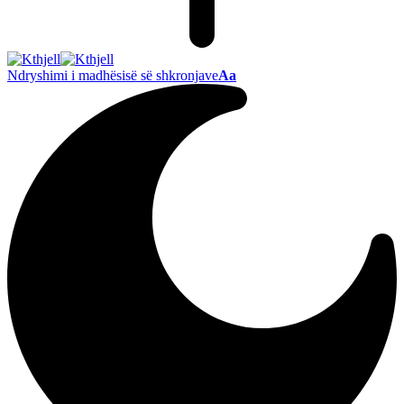
Ndryshimi i madhësisë së shkronjave
Aa