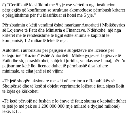
ë) “Certifikatë klasifikimi me 5 yje ose vërtetim nga institucioni
përgjegjës që konfirmon se struktura akomoduese përmbush kriteret
e përgjithshme për t’u klasifikuar si hotel me 5 yje.”
Për zbatimin e këtij vendimi është ngarkaur Autoriteti i Mbikëqyrjes
së Lojërave të Fatit dhe Ministria e Financave. Ndërkohë, një nga
kriteret më të rëndësishme të ligjit është shuma e kapitalit të
kompanisë, 1.2 miliardë lekë të reja.
Autoriteti i autorizuar për pajisjen e subjekteve me licencë për
kategorinë “Kazino” është Autoriteti i Mbikëqyrjes së Lojërave të
Fatit dhe siç parashikohet, subjekti juridik, vendas ose i huaj, për t’u
pajisur me këtë lloj licence duhet të përmbushë disa kritere
minimale, të cilat janë si në vijim:
-Të jetë shoqëri aksionare me seli në territorin e Republikës së
Shqipërisë dhe të ketë si objekt veprimtarie lojërat e fatit, sipas llojit
të lojës që kërkohet;
-Të ketë përvojë në fushën e lojërave të fatit; shuma e kapitalit duhet
të jetë jo më pak se 1 200 000 000 (një miliard e dyqind milionë)
lekë, ETJ.