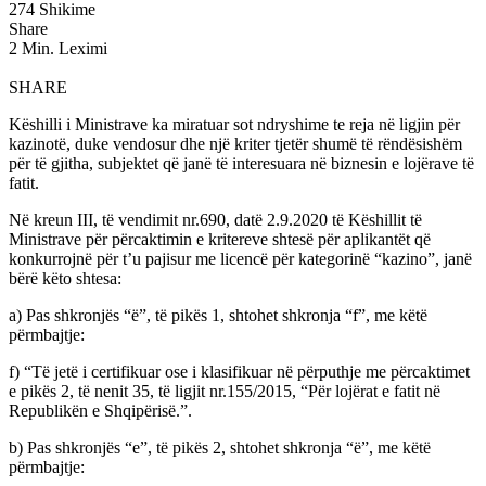
274 Shikime
Share
2 Min. Leximi
SHARE
Këshilli i Ministrave ka miratuar sot ndryshime te reja në ligjin për
kazinotë, duke vendosur dhe një kriter tjetër shumë të rëndësishëm
për të gjitha, subjektet që janë të interesuara në biznesin e lojërave të
fatit.
Në kreun III, të vendimit nr.690, datë 2.9.2020 të Këshillit të
Ministrave për përcaktimin e kritereve shtesë për aplikantët që
konkurrojnë për t’u pajisur me licencë për kategorinë “kazino”, janë
bërë këto shtesa:
a) Pas shkronjës “ë”, të pikës 1, shtohet shkronja “f”, me këtë
përmbajtje:
f) “Të jetë i certifikuar ose i klasifikuar në përputhje me përcaktimet
e pikës 2, të nenit 35, të ligjit nr.155/2015, “Për lojërat e fatit në
Republikën e Shqipërisë.”.
b) Pas shkronjës “e”, të pikës 2, shtohet shkronja “ë”, me këtë
përmbajtje: