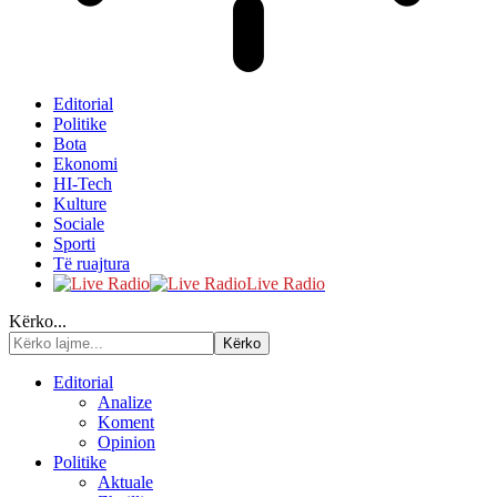
Editorial
Politike
Bota
Ekonomi
HI-Tech
Kulture
Sociale
Sporti
Të ruajtura
Live Radio
Kërko...
Editorial
Analize
Koment
Opinion
Politike
Aktuale