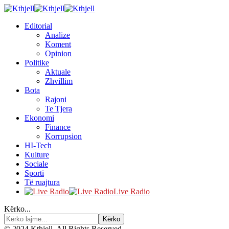
Editorial
Analize
Koment
Opinion
Politike
Aktuale
Zhvillim
Bota
Rajoni
Te Tjera
Ekonomi
Finance
Korrupsion
HI-Tech
Kulture
Sociale
Sporti
Të ruajtura
Live Radio
Kërko...
© 2024 Kthjell. All Rights Reserved.