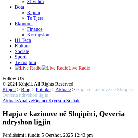
Zhvillim
Bota
Rajoni
Te Tjera
Ekonomi
Finance
Korrupsion
HI-Tech
Kulture
Sociale
Sporti
Të ruajtura
Live Radio
Follow US
© 2024 Kthjell. All Rights Reserved.
Kthjell
>
Blog
>
Politike
>
Aktuale
>
Hapja e kazinove në Shqipëri,
Qeveria ndryshon ligjin
Aktuale
Analize
Finance
Kryesore
Sociale
Hapja e kazinove në Shqipëri, Qeveria
ndryshon ligjin
Përditësimi i fundit: 5 Qershor, 2025 12:43 pm