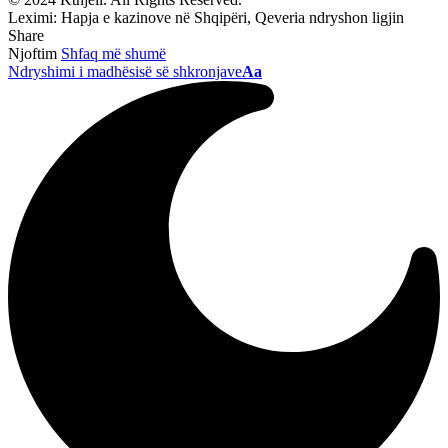
Leximi:
Hapja e kazinove në Shqipëri, Qeveria ndryshon ligjin
Share
Njoftim
Shfaq më shumë
Ndryshimi i madhësisë së shkronjave
Aa