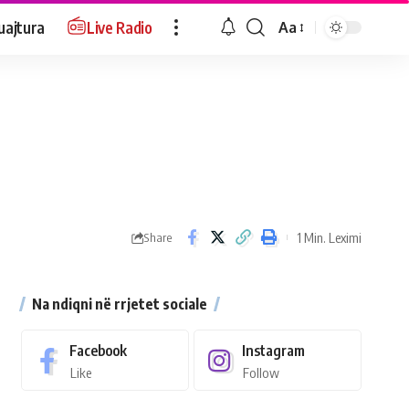
uajtura
Live Radio
Aa
1 Min. Leximi
Share
Na ndiqni në rrjetet sociale
Facebook
Instagram
Like
Follow