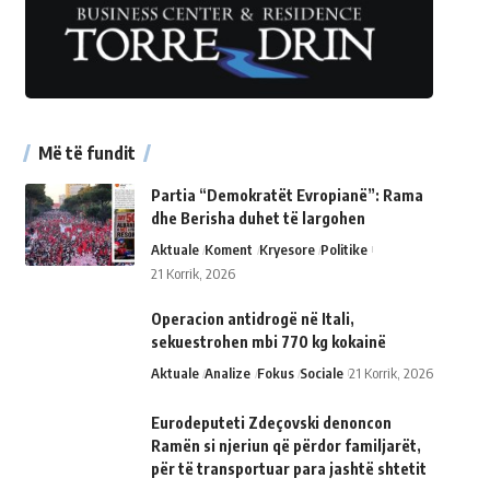
Më të fundit
Partia “Demokratët Evropianë”: Rama
dhe Berisha duhet të largohen
Aktuale
Koment
Kryesore
Politike
21 Korrik, 2026
Operacion antidrogë në Itali,
sekuestrohen mbi 770 kg kokainë
Aktuale
Analize
Fokus
Sociale
21 Korrik, 2026
Eurodeputeti Zdeçovski denoncon
Ramën si njeriun që përdor familjarët,
për të transportuar para jashtë shtetit