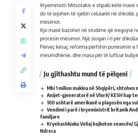
Kryeministri Mitsotakis e shpalli këtë masë s
do të lejohen të sjellin celularët në shkollë,
mësimor.
Kjo masë bazohet në studime që tregojnë nd
procesin mësimor. Një slogan i ri për shkollat
Përveç kësaj, reforma përfshin punësimin e 1
mësimdhënie, dhe masa për të luftuar bullyi
Ju gjithashtu mund të pëlqeni
Mbi 1 milion makina në Shqipëri, shtohen 
Anijet-gjeneratorë në Vlorë/ KESH hap te
100 ushtarë amerikanë u plagosën nga sul
Vendimi i parë i kryeministrit britanik A
familjare
Kryebashkiaku Veliaj bojkoton seancën/ G
Ndreca