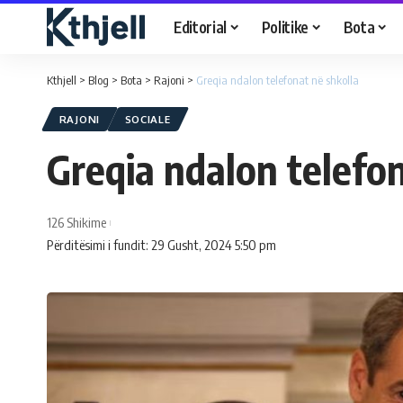
Editorial
Politike
Bota
Kthjell
>
Blog
>
Bota
>
Rajoni
>
Greqia ndalon telefonat në shkolla
RAJONI
SOCIALE
Greqia ndalon telefon
126 Shikime
Përditësimi i fundit: 29 Gusht, 2024 5:50 pm