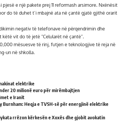
i pjesë e një pakete prej 11 reformash arsimore. Nxënësit
 por do të duhet t’i mbajnë ata në çantë gjatë gjithë orarit
ikimin negativ të telefonave në përqendrimin dhe
 këtë vit do të jetë “Celularët në çantë”.
0,000 mësuesve të rinj, futjen e teknologjive të reja në
ng-un në shkolla.
makinat elektrike
nder 20 milionë euro për mirëmbajtjen
met e Iranit
ndy Burnham: Heqja e TVSH-së për energjinë elektrike
jykata rrëzon kërkesën e Xoxës dhe gjobit avokatin