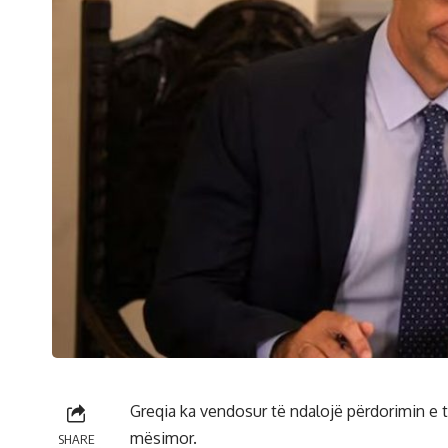
Greqia ka vendosur të ndalojë përdorimin e 
mësimor.
SHARE