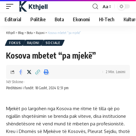
Aa
Editorial
Politike
Bota
Ekonomi
HI-Tech
Kultur
Kthjell
>
Blog
>
Bota
>
Rajoni
>
Kosova mbetet “pa mjekë”
FOKUS
RAJONI
SOCIALE
Kosova mbetet “pa mjekë”
2 Min. Leximi
149 Shikime
Përditësimi i fundit: 18 Gusht, 2024 12:51 pm
Mjekët po largohen nga Kosova me ritme të tilla që po
ngjallin shqetësimin se brenda pak viteve, disa institucione
shëndetësore në vend mund të mbeten pa profesionistë.
Kreu i Dhomës së Mjekëve të Kosovës, Pleurat Sejdiu, thotë