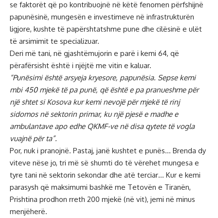
se faktorët që po kontribuojnë në këtë fenomen përfshijnë
papunësinë, mungesën e investimeve në infrastrukturën
ligjore, kushte të papërshtatshme pune dhe cilësinë e ulët
të arsimimit te specializuar.
Deri më tani, në gjashtëmujorin e parë i kemi 64, që
përafërsisht është i njëjtë me vitin e kaluar.
“Punësimi është arsyeja kryesore, papunësia. Sepse kemi
mbi 450 mjekë të pa punë, që është e pa pranueshme për
një shtet si Kosova kur kemi nevojë për mjekë të rinj
sidomos në sektorin primar, ku një pjesë e madhe e
ambulantave apo edhe QKMF-ve në disa qytete të vogla
vuajnë për ta”.
Por, nuk i pranojnë. Pastaj, janë kushtet e punës… Brenda dy
viteve nëse jo, tri më së shumti do të vërehet mungesa e
tyre tani në sektorin sekondar dhe atë terciar… Kur e kemi
parasysh që maksimumi bashkë me Tetovën e Tiranën,
Prishtina prodhon rreth 200 mjekë (në vit), jemi në minus
menjëherë.