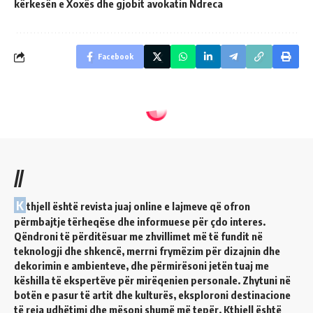
kërkesën e Xoxës dhe gjobit avokatin Ndreca
Facebook
//
K
thjell është revista juaj online e lajmeve që ofron
përmbajtje tërheqëse dhe informuese për çdo interes.
Qëndroni të përditësuar me zhvillimet më të fundit në
teknologji dhe shkencë, merrni frymëzim për dizajnin dhe
dekorimin e ambienteve, dhe përmirësoni jetën tuaj me
këshilla të ekspertëve për mirëqenien personale. Zhytuni në
botën e pasur të artit dhe kulturës, eksploroni destinacione
të reja udhëtimi dhe mësoni shumë më tepër. Kthjell është