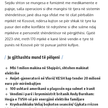
Sejdiu shton se mungesa e furnizimit me medikamente e
pajisje, salla operacioni si dhe mangësi të tjera në sistemin
shëndetësor, janë disa nga sfidat me të cilat përballën
mjekët në Kosovë, ndërsa kujton se për shkak të tyre ka
pasur deri edhe konflikte të ndryshme si dhe sulme ndaj
mjekëve e personelit shëndetësor në përgjithësi. Gjatë
2023-shit, rreth 170 mjekë e kanë lënë vendin e tyre të
punës në Kosovë për të punuar jashtë kufijve.
Ju gjithashtu mund të pëlqeni
Mbi 1 milion makina në Shqipëri, shtohen makinat
elektrike
Anijet-gjeneratorë në Vlorë/ KESH hap tender 20 milionë
euro për mirëmbajtjen
100 ushtarë amerikanë u plagosën nga sulmet e Iranit
Vendimi i parë i kryeministrit britanik Andy Burnham:
Heqja e TVSH-së për energjinë elektrike familjare
Kryebashkiaku Veliaj bojkoton seancën/ Gjykata rrëzon