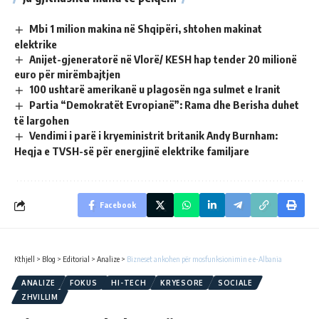
Mbi 1 milion makina në Shqipëri, shtohen makinat
elektrike
Anijet-gjeneratorë në Vlorë/ KESH hap tender 20 milionë
euro për mirëmbajtjen
100 ushtarë amerikanë u plagosën nga sulmet e Iranit
Partia “Demokratët Evropianë”: Rama dhe Berisha duhet
të largohen
Vendimi i parë i kryeministrit britanik Andy Burnham:
Heqja e TVSH-së për energjinë elektrike familjare
Facebook
Kthjell
>
Blog
>
Editorial
>
Analize
>
Bizneset ankohen për mosfunksionimin e e-Albania
ANALIZE
FOKUS
HI-TECH
KRYESORE
SOCIALE
ZHVILLIM