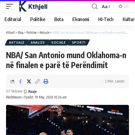
Aa
Editorial
Politike
Bota
Ekonomi
HI-Tech
Kultur
Kthjell
>
Blog
>
Politike
>
Aktuale
>
NBA/ San Antonio mund Oklahoma-n në finalen e parë të Perëndimit
AKTUALE
ANALIZE
SOCIALE
SPORTI
NBA/ San Antonio mund Oklahoma-n
në finalen e parë të Perëndimit
2 Min. Leximi
127 Shikime
Përditësimi i fundit: 19 Maj, 2026 10:24 am