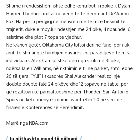
Shumë i rëndësishëm ishte edhe kontributi i rookie-t Dylan
Harper. I hedhur titullar në vend të të dëmtuarit De’Aaron
Fox, Harper iu përgjigj në mënyrën më të mirë besimit të
trajnerit, duke e mbyllur ndeshjen me 24 pikë, 11 ribaunde, 6
asistime dhe plot 7 topa të vjedhur.
Në krahun tjetër, Oklahoma City luftoi deri në fund, por nuk
arriti të shmangte humbjen pavarësisht paraqitjeve të mira
individuale. Alex Caruso shkëlqeu nga stoli me 31 pikë,
ndërsa Jalen Williams, në rikthimin e tij në parket, shtoi edhe
26 të tjera. “Ylli” i skuadrës Shai Alexander realizoi një
double double falë 24 pikëve dhe 12 topave në table, por
që rezultuan të pamjaftueshme për Thunder. San Antonio
Spurs në këtë mënyrë marrin avantazhin 1-0 në seri, në
finalen e Konferencës së Perëndimit.
Marrë nga NBA.com
Ju gjithashtu mund të pëlqeni