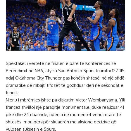
Spektakël i vërtetë në finalen e parë të Konferencës së
Perëndimit në NBA, aty ku San Antonio Spurs triumfoi 122-115
ndaj Oklahoma City Thunder pas kohësh shtesë, në një sfidë
dramatike që mbajti tifozët të gozhduar deri në sekondat e
fundit.
Njeriu i mbrëmjes ishte pa diskutim Victor Wembanyama. Ylli
francez zhvilloi një paraqitje monumentale, duke realizuar 41
pikë dhe 24 ribaunde, ndërsa në momentet vendimtare të
shtesës mori përsipër skuadrën me aksione decizive që
vulosën suksesin e Spurs.