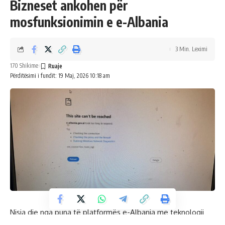
Bizneset ankohen për
mosfunksionimin e e-Albania
3 Min. Leximi
170 Shikime
Përditësimi i fundit: 19 Maj, 2026 10:18 am
Nisja dje nga puna të platformës e-Albania me teknologji
dhe standarde moderne për aksesim, nuk ka rritur të zgjidhë