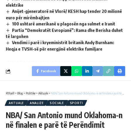
elektrike
Anijet-gjeneratorë në Vlorë/ KESH hap tender 20 milionë
euro për mirëmbajtjen
100 ushtarë amerikanë u plagosën nga sulmet e Iranit
Partia “Demokratët Evropianë”: Rama dhe Berisha duhet
të largohen
Vendimi i parë i kryeministrit britanik Andy Burnham:
Heqja e TVSH-së për energjinë elektrike familjare
Facebook
Kthjell
>
Blog
>
Politike
>
Aktuale
>
NBA/ San Antonio mund Oklahoma-n në finalen e parë të Perëndimit
AKTUALE
ANALIZE
SOCIALE
SPORTI
NBA/ San Antonio mund Oklahoma-n
në finalen e parë të Perëndimit