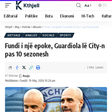
Aa
Editorial
Politike
Bota
Ekonomi
HI-Tech
Kultur
Kthjell
>
Blog
>
Politike
>
Aktuale
>
Fundi i një epoke, Guardiola lë City-n pas 10 sezonesh
AKTUALE
ANALIZE
SOCIALE
SPORTI
Fundi i një epoke, Guardiola lë City-n
pas 10 sezonesh
2 Min. Leximi
97 Shikime
Përditësimi i fundit: 19 Maj, 2026 10:26 am