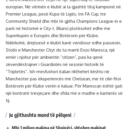
europian. Në vitrinën e klubit ai la gjashtë tituj kampionë në
Premier League, pesë Kupa të Ligës, tre FA Cup, tre
Community Shield dhe mbi të gjitha Champions League-in e
parë në historinë e City-t. Bilanci plotësohet edhe me
Superkupën e Europës dhe Botërorin për Klube.
Ndërkohë, drejtuesit e klubit kanë vendosur edhe pasuesin.
Stolin e Manchester Cityt do ta marrë Enzo Maresca, një
emër i njohur për ambientin “citizen”, pasi ka qenë
zëvendëstrajner i Guardiolës në sezonin historik të
“Tripletës”. Ish-mesfushori italian rikthehet kështu në
Manchester pas eksperiencës me Chelsean, me të cilin fitoi
Botërorin për Klube verën e kaluar. Për Marescan është gati
një kontratë trevjeçare dhe sfida më e madhe e karrierës së
tij.
Ju gjithashtu mund të pëlqeni
Mbi 1 milion makina në Shqipëri, shtohen makinat