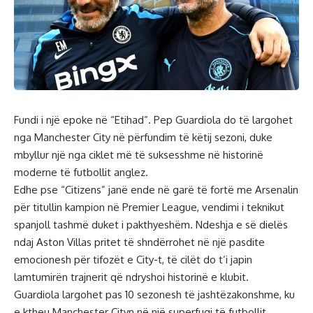
Fundi i një epoke në “Etihad”. Pep Guardiola do të largohet
nga Manchester City në përfundim të këtij sezoni, duke
mbyllur një nga ciklet më të suksesshme në historinë
moderne të futbollit anglez.
Edhe pse “Citizens” janë ende në garë të fortë me Arsenalin
për titullin kampion në Premier League, vendimi i teknikut
spanjoll tashmë duket i pakthyeshëm. Ndeshja e së dielës
ndaj Aston Villas pritet të shndërrohet në një pasdite
emocionesh për tifozët e City-t, të cilët do t’i japin
lamtumirën trajnerit që ndryshoi historinë e klubit.
Guardiola largohet pas 10 sezonesh të jashtëzakonshme, ku
e ktheu Manchester Cityn në një superfuqi të futbollit