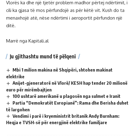
Vlorës ka dhe një tjetër problem madhor përtej ndërtimit, i
cili ka gjasa të mos përfundojë as për këtë vit. Kush do ta
menaxhojë atë, nëse ndërtimi i aeroportit përfundon një
ditë.
Marrë nga Kapitali.al
Ju gjithashtu mund të pëlqeni
Mbi 1 milion makina në Shqipëri, shtohen makinat
elektrike
Anijet-gjeneratorë në Vlorë/ KESH hap tender 20 milionë
euro për mirëmbajtjen
100 ushtarë amerikanë u plagosën nga sulmet e Iranit
Partia “Demokratët Evropianë”: Rama dhe Berisha duhet
të largohen
Vendimi i parë i kryeministrit britanik Andy Burnham:
Heqja e TVSH-së për energjinë elektrike familjare