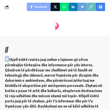
Facebook
//
K
thjell është revista juaj online e lajmeve që ofron
përmbajtje tërheqëse dhe informuese për çdo interes.
Qëndroni të përditësuar me zhvillimet më të fundit në
teknologji dhe shkencë, merrni frymëzim për dizajnin dhe
dekorimin e ambienteve, dhe përmirësoni jetën tuaj me
këshilla të ekspertëve për mirëqenien personale. Zhytuni në
botën e pasur të artit dhe kulturës, eksploroni destinacione
të reja udhëtimi dhe mësoni shumë më tepër. Kthjell është
porta juaj për të zbuluar, për t’u informuar dhe për t’u
frymëzuar çdo ditë. Bashkohuni me ne në këtë udhëtim të