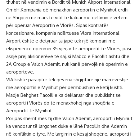
thuhet në vendimin e Bordit të Munich Airport International
GmbH.Kompania që menaxhon aeroportin e Mynihut erdhi
në Shqipëri në mars të vitit të kaluar me qëllimin e vetëm
për operuar Aeroportin e Vlorës. Sipas kontratës
koncesionare, kompania ndërtuese Vlora International
Airport është e detyruar ta japë tek një kompani me
eksperiencë operimin 35 vjeçar të aeroportit të Vlorës, pasi
asnjë prej aksionerëve të saj, si Mabco e Pacollit ashtu dhe
2A Group e Valon Ademit, nuk kanë përvojë në operimin e
aeroporteve.
VIA kishte paraqitur tek qeveria shqiptare një marrëveshje
me aeroportin e Mynihut për përmbushjen e këtij kushti.
Madje Behghet Pacolli e ka deklaruar dhe publikisht se
aeroporti i Vlorës do të menaxhohej nga shoqëria e
Aeroportit të Mynihut.
Por pas sherrit mes tij dhe Valon Ademit, aeroporti i Mynihut
ka vendosur të largohet duke e lënë Pacollin dhe Ademin
në konfliktin e tyre. Me largimin e kësaj shoqërie, aeroporti i