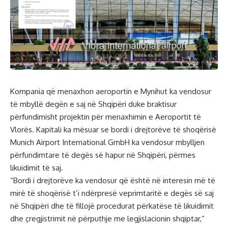
Kompania që menaxhon aeroportin e Mynihut ka vendosur
të mbyllë degën e saj në Shqipëri duke braktisur
përfundimisht projektin për menaxhimin e Aeroportit të
Vlorës. Kapitali ka mësuar se bordi i drejtorëve të shoqërisë
Munich Airport International GmbH ka vendosur mbylljen
përfundimtare të degës së hapur në Shqipëri, përmes
likuidimit të saj.
“Bordi i drejtorëve ka vendosur që është në interesin më të
mirë të shoqërisë t’i ndërpresë veprimtaritë e degës së saj
në Shqipëri dhe të fillojë procedurat përkatëse të likuidimit
dhe çregjistrimit në përputhje me legjislacionin shqiptar,”