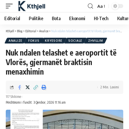
Aa
Editorial
Politike
Bota
Ekonomi
HI-Tech
Kultur
Kthjell
>
Blog
>
Editorial
>
Analize
>
Nuk ndalen telashet e aeroportit të Vlorës, gjermanët braktisin menaxhimin
ANALIZE
FOKUS
KRYESORE
SOCIALE
ZHVILLIM
Nuk ndalen telashet e aeroportit të
Vlorës, gjermanët braktisin
menaxhimin
2 Min. Leximi
117 Shikime
Përditësimi i fundit: 3 Qershor, 2026 11:16 am