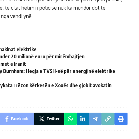
e, të cilat hetimi i policisë nuk ka mundur dot të
n nga vendi ynë
makinat elektrike
nder 20 milionë euro për mirëmbajtjen
met e Iranit
ndy Burnham: Heqja e TVSH-së për energjinë elektrike
jykata rrëzon kërkesën e Xoxës dhe gjobit avokatin
Facebook
Twitter