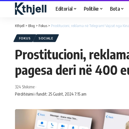
Editorial
Politike
Bota
Kthjell
>
Blog
>
Fokus
>
Prostitucioni, reklama në Telegram! Vajzat nga Kina
FOKUS
SOCIALE
Prostitucioni, reklam
pagesa deri në 400 e
324 Shikime
Përditësimi i fundit: 25 Gusht, 2024 7:15 am