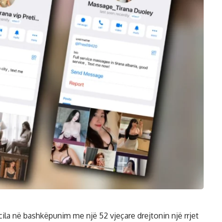
cila në bashkëpunim me një 52 vjeçare drejtonin një rrjet