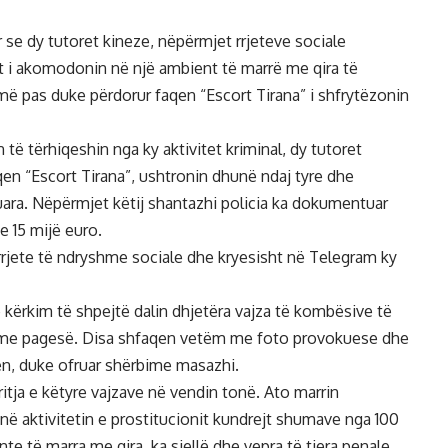
 se dy tutoret kineze, nëpërmjet rrjeteve sociale
lat i akomodonin në një ambient të marrë me qira të
më pas duke përdorur faqen “Escort Tirana” i shfrytëzonin
të tërhiqeshin nga ky aktivitet kriminal, dy tutoret
en “Escort Tirana”, ushtronin dhunë ndaj tyre dhe
ruara. Nëpërmjet këtij shantazhi policia ka dokumentuar
ve 15 mijë euro.
rrjete të ndryshme sociale dhe kryesisht në Telegram ky
 kërkim të shpejtë dalin dhjetëra vajza të kombësive të
me me pagesë. Disa shfaqen vetëm me foto provokuese dhe
en, duke ofruar shërbime masazhi.
ja e këtyre vajzave në vendin tonë. Ato marrin
ë aktivitetin e prostitucionit kundrejt shumave nga 100
te të marra me qira, ka sjellë dhe vepra të tjera penale,