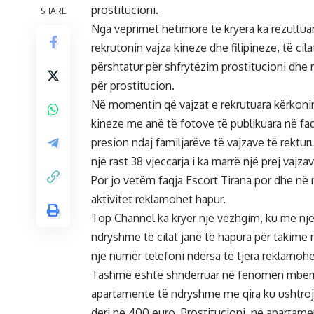
prostitucioni.
SHARE
Nga veprimet hetimore të kryera ka rezultuar
rekrutonin vajza kineze dhe filipineze, të ci
përshtatur për shfrytëzim prostitucioni dhe 
për prostitucion.
Në momentin që vajzat e rekrutuara kërkonin 
kineze me anë të fotove të publikuara në faq
presion ndaj familjarëve të vajzave të rektu
një rast 38 vjeccarja i ka marrë një prej vajza
Por jo vetëm faqja Escort Tirana por dhe në 
aktivitet reklamohet hapur.
Top Channel ka kryer një vëzhgim, ku me një
ndryshme të cilat janë të hapura për taki
një numër telefoni ndërsa të tjera reklamoh
Tashmë është shndërruar në fenomen mbërrit
apartamente të ndryshme me qira ku ushtrojn
deri në 400 euro. Prostitucioni, në apartamen