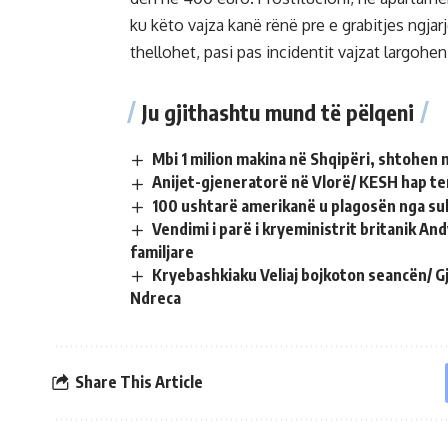
ku këto vajza kanë rënë pre e grabitjes ngjarj
thellohet, pasi pas incidentit vajzat largohe
Ju gjithashtu mund të pëlqeni
Mbi 1 milion makina në Shqipëri, shtohen 
Anijet-gjeneratorë në Vlorë/ KESH hap te
100 ushtarë amerikanë u plagosën nga sul
Vendimi i parë i kryeministrit britanik A
familjare
Kryebashkiaku Veliaj bojkoton seancën/ G
Ndreca
Share This Article