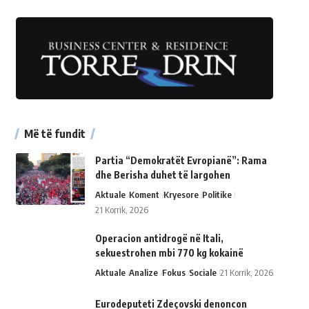
Më të fundit
Partia “Demokratët Evropianë”: Rama
dhe Berisha duhet të largohen
Aktuale
Koment
Kryesore
Politike
21 Korrik, 2026
Operacion antidrogë në Itali,
sekuestrohen mbi 770 kg kokainë
Aktuale
Analize
Fokus
Sociale
21 Korrik, 2026
Eurodeputeti Zdeçovski denoncon