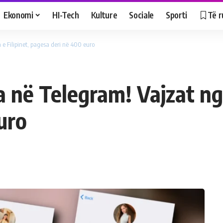
Ekonomi
HI-Tech
Kulture
Sociale
Sporti
Të r
 e Filipinet, pagesa deri në 400 euro
a në Telegram! Vajzat nga
uro