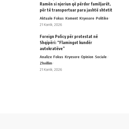
Ramën si njeriun që përdor familjarët,
për të transportuar para jashtë shtetit
Aktuale
Fokus
Koment
Kryesore
Politike
21 Korrik, 2026
Foreign Policy për protestat në
Shqipëri: “Flamingot kundër
autokratëve”
Analize
Fokus
Kryesore
Opinion
Sociale
Zhvillim
21 Korrik, 2026