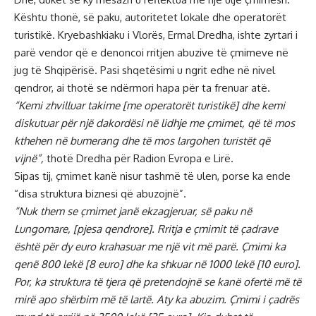
Kështu thonë, së paku, autoritetet lokale dhe operatorët
turistikë. Kryebashkiaku i Vlorës, Ermal Dredha, ishte zyrtari i
parë vendor që e denoncoi rritjen abuzive të çmimeve në
jug të Shqipërisë. Pasi shqetësimi u ngrit edhe në nivel
qendror, ai thotë se ndërmori hapa për ta frenuar atë.
“Kemi zhvilluar takime [me operatorët turistikë] dhe kemi
diskutuar për një dakordësi në lidhje me çmimet, që të mos
kthehen në bumerang dhe të mos largohen turistët që
vijnë”,
thotë Dredha për Radion Evropa e Lirë.
Sipas tij, çmimet kanë nisur tashmë të ulen, porse ka ende
“disa struktura biznesi që abuzojnë”.
“Nuk them se çmimet janë ekzagjeruar, së paku në
Lungomare, [pjesa qendrore]. Rritja e çmimit të çadrave
është për dy euro krahasuar me një vit më parë. Çmimi ka
qenë 800 lekë [8 euro] dhe ka shkuar në 1000 lekë [10 euro].
Por, ka struktura të tjera që pretendojnë se kanë ofertë më të
mirë apo shërbim më të lartë. Aty ka abuzim. Çmimi i çadrës