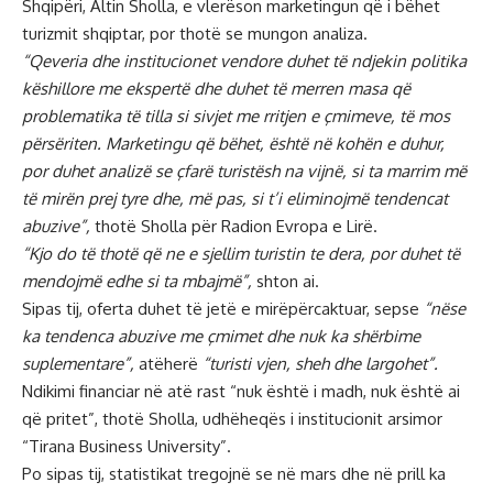
Shqipëri, Altin Sholla, e vlerëson marketingun që i bëhet
turizmit shqiptar, por thotë se mungon analiza.
“Qeveria dhe institucionet vendore duhet të ndjekin politika
këshillore me ekspertë dhe duhet të merren masa që
problematika të tilla si sivjet me rritjen e çmimeve, të mos
përsëriten. Marketingu që bëhet, është në kohën e duhur,
por duhet analizë se çfarë turistësh na vijnë, si ta marrim më
të mirën prej tyre dhe, më pas, si t’i eliminojmë tendencat
abuzive”,
thotë Sholla për Radion Evropa e Lirë.
“Kjo do të thotë që ne e sjellim turistin te dera, por duhet të
mendojmë edhe si ta mbajmë”,
shton ai.
Sipas tij, oferta duhet të jetë e mirëpërcaktuar, sepse
“nëse
ka tendenca abuzive me çmimet dhe nuk ka shërbime
suplementare”,
atëherë
“turisti vjen, sheh dhe largohet”.
Ndikimi financiar në atë rast “nuk është i madh, nuk është ai
që pritet”, thotë Sholla, udhëheqës i institucionit arsimor
“Tirana Business University”.
Po sipas tij, statistikat tregojnë se në mars dhe në prill ka