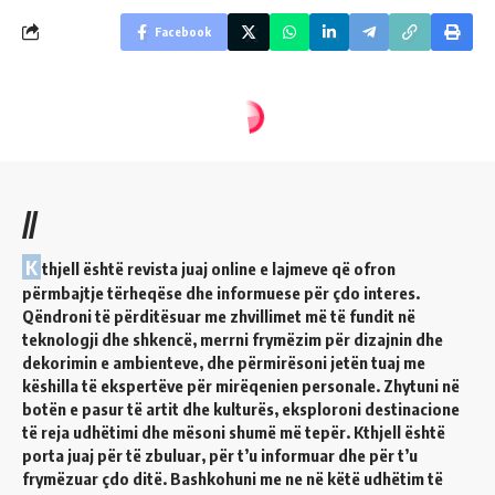
Facebook
//
K
thjell është revista juaj online e lajmeve që ofron
përmbajtje tërheqëse dhe informuese për çdo interes.
Qëndroni të përditësuar me zhvillimet më të fundit në
teknologji dhe shkencë, merrni frymëzim për dizajnin dhe
dekorimin e ambienteve, dhe përmirësoni jetën tuaj me
këshilla të ekspertëve për mirëqenien personale. Zhytuni në
botën e pasur të artit dhe kulturës, eksploroni destinacione
të reja udhëtimi dhe mësoni shumë më tepër. Kthjell është
porta juaj për të zbuluar, për t’u informuar dhe për t’u
frymëzuar çdo ditë. Bashkohuni me ne në këtë udhëtim të