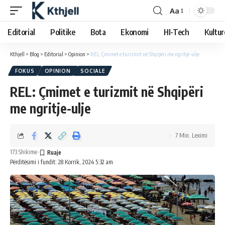
Aa
Editorial
Politike
Bota
Ekonomi
HI-Tech
Kultur
Kthjell
>
Blog
>
Editorial
>
Opinion
>
REL: Çmimet e turizmit në Shqipëri me ngritje-ulje
FOKUS
OPINION
SOCIALE
REL: Çmimet e turizmit në Shqipëri
me ngritje-ulje
7 Min. Leximi
173 Shikime
Përditësimi i fundit: 28 Korrik, 2024 5:32 am