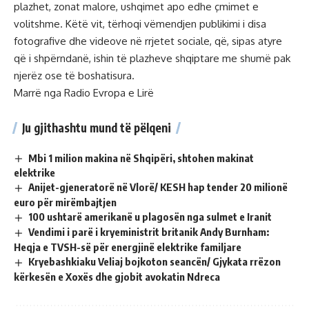
plazhet, zonat malore, ushqimet apo edhe çmimet e
volitshme. Këtë vit, tërhoqi vëmendjen publikimi i disa
fotografive dhe videove në rrjetet sociale, që, sipas atyre
që i shpërndanë, ishin të plazheve shqiptare me shumë pak
njerëz ose të boshatisura.
Marrë nga Radio Evropa e Lirë
Ju gjithashtu mund të pëlqeni
Mbi 1 milion makina në Shqipëri, shtohen makinat
elektrike
Anijet-gjeneratorë në Vlorë/ KESH hap tender 20 milionë
euro për mirëmbajtjen
100 ushtarë amerikanë u plagosën nga sulmet e Iranit
Vendimi i parë i kryeministrit britanik Andy Burnham:
Heqja e TVSH-së për energjinë elektrike familjare
Kryebashkiaku Veliaj bojkoton seancën/ Gjykata rrëzon
kërkesën e Xoxës dhe gjobit avokatin Ndreca