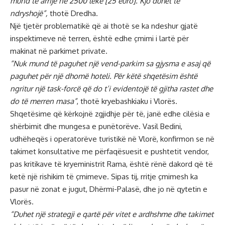
mund të arrijë në 2500 lekë [25 euro]. Kjo duhet të
ndryshojë”,
thotë Dredha.
Një tjetër problematikë që ai thotë se ka ndeshur gjatë
inspektimeve në terren, është edhe çmimi i lartë për
makinat në parkimet private.
“Nuk mund të paguhet një vend-parkim sa gjysma e asaj që
paguhet për një dhomë hoteli. Për këtë shqetësim është
ngritur një task-forcë që do t’i evidentojë të gjitha rastet dhe
do të merren masa”
, thotë kryebashkiaku i Vlorës.
Shqetësime që kërkojnë zgjidhje për të, janë edhe cilësia e
shërbimit dhe mungesa e punëtorëve. Vasil Bedini,
udhëheqës i operatorëve turistikë në Vlorë, konfirmon se në
takimet konsultative me përfaqësuesit e pushtetit vendor,
pas kritikave të kryeministrit Rama, është rënë dakord që të
ketë një rishikim të çmimeve. Sipas tij, rritje çmimesh ka
pasur në zonat e jugut, Dhërmi-Palasë, dhe jo në qytetin e
Vlorës.
“Duhet një strategji e qartë për vitet e ardhshme dhe takimet