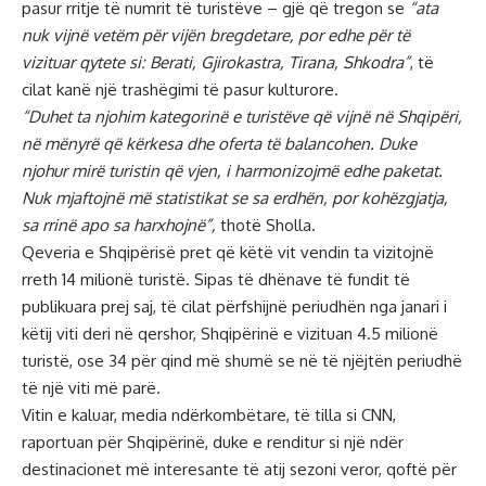
pasur rritje të numrit të turistëve – gjë që tregon se
“ata
nuk vijnë vetëm për vijën bregdetare, por edhe për të
vizituar qytete si: Berati, Gjirokastra, Tirana, Shkodra”
, të
cilat kanë një trashëgimi të pasur kulturore.
“Duhet ta njohim kategorinë e turistëve që vijnë në Shqipëri,
në mënyrë që kërkesa dhe oferta të balancohen. Duke
njohur mirë turistin që vjen, i harmonizojmë edhe paketat.
Nuk mjaftojnë më statistikat se sa erdhën, por kohëzgjatja,
sa rrinë apo sa harxhojnë”,
thotë Sholla.
Qeveria e Shqipërisë pret që këtë vit vendin ta vizitojnë
rreth 14 milionë turistë. Sipas të dhënave të fundit të
publikuara prej saj, të cilat përfshijnë periudhën nga janari i
këtij viti deri në qershor, Shqipërinë e vizituan 4.5 milionë
turistë, ose 34 për qind më shumë se në të njëjtën periudhë
të një viti më parë.
Vitin e kaluar, media ndërkombëtare, të tilla si CNN,
raportuan për Shqipërinë, duke e renditur si një ndër
destinacionet më interesante të atij sezoni veror, qoftë për