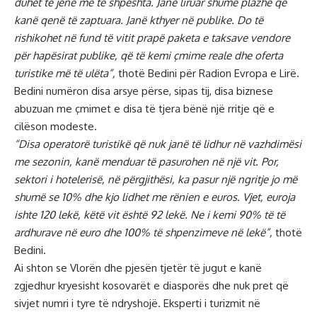
duhet të jenë më të shpeshta. Janë liruar shumë plazhe që
kanë qenë të zaptuara. Janë kthyer në publike. Do të
rishikohet në fund të vitit prapë paketa e taksave vendore
për hapësirat publike, që të kemi çmime reale dhe oferta
turistike më të ulëta”,
thotë Bedini për Radion Evropa e Lirë.
Bedini numëron disa arsye përse, sipas tij, disa biznese
abuzuan me çmimet e disa të tjera bënë një rritje që e
cilëson modeste.
“Disa operatorë turistikë që nuk janë të lidhur në vazhdimësi
me sezonin, kanë menduar të pasurohen në një vit. Por,
sektori i hotelerisë, në përgjithësi, ka pasur një ngritje jo më
shumë se 10% dhe kjo lidhet me rënien e euros. Vjet, euroja
ishte 120 lekë, këtë vit është 92 lekë. Ne i kemi 90% të të
ardhurave në euro dhe 100% të shpenzimeve në lekë”,
thotë
Bedini.
Ai shton se Vlorën dhe pjesën tjetër të jugut e kanë
zgjedhur kryesisht kosovarët e diasporës dhe nuk pret që
sivjet numri i tyre të ndryshojë. Eksperti i turizmit në