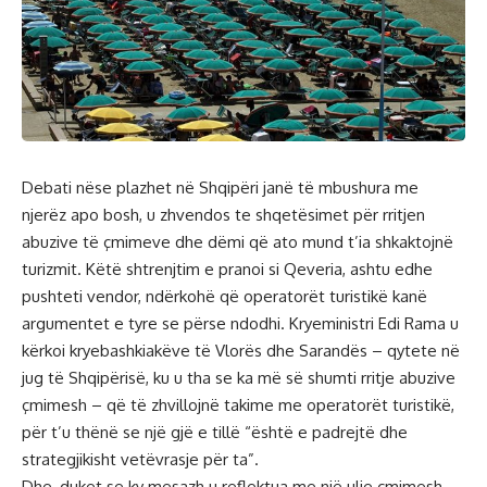
Debati nëse plazhet në Shqipëri janë të mbushura me
njerëz apo bosh, u zhvendos te shqetësimet për rritjen
abuzive të çmimeve dhe dëmi që ato mund t’ia shkaktojnë
turizmit. Këtë shtrenjtim e pranoi si Qeveria, ashtu edhe
pushteti vendor, ndërkohë që operatorët turistikë kanë
argumentet e tyre se përse ndodhi. Kryeministri Edi Rama u
kërkoi kryebashkiakëve të Vlorës dhe Sarandës – qytete në
jug të Shqipërisë, ku u tha se ka më së shumti rritje abuzive
çmimesh – që të zhvillojnë takime me operatorët turistikë,
për t’u thënë se një gjë e tillë “është e padrejtë dhe
strategjikisht vetëvrasje për ta”.
Dhe, duket se ky mesazh u reflektua me një ulje çmimesh.