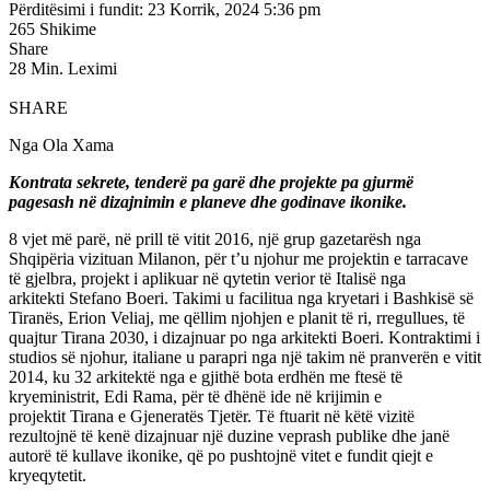
Përditësimi i fundit: 23 Korrik, 2024 5:36 pm
265 Shikime
Share
28 Min. Leximi
SHARE
Nga Ola Xama
Kontrata sekrete, tenderë pa garë dhe projekte pa gjurmë
pagesash në dizajnimin e planeve dhe godinave ikonike.
8 vjet më parë, në prill të vitit 2016, një grup gazetarësh nga
Shqipëria vizituan Milanon, për t’u njohur me projektin e tarracave
të gjelbra, projekt i aplikuar në qytetin verior të Italisë nga
arkitekti Stefano Boeri. Takimi u facilitua nga kryetari i Bashkisë së
Tiranës, Erion Veliaj, me qëllim njohjen e planit të ri, rregullues, të
quajtur Tirana 2030, i dizajnuar po nga arkitekti Boeri. Kontraktimi i
studios së njohur, italiane u parapri nga një takim në pranverën e vitit
2014, ku 32 arkitektë nga e gjithë bota erdhën me ftesë të
kryeministrit, Edi Rama, për të dhënë ide në krijimin e
projektit Tirana e Gjeneratës Tjetër. Të ftuarit në këtë vizitë
rezultojnë të kenë dizajnuar një duzine veprash publike dhe janë
autorë të kullave ikonike, që po pushtojnë vitet e fundit qiejt e
kryeqytetit.