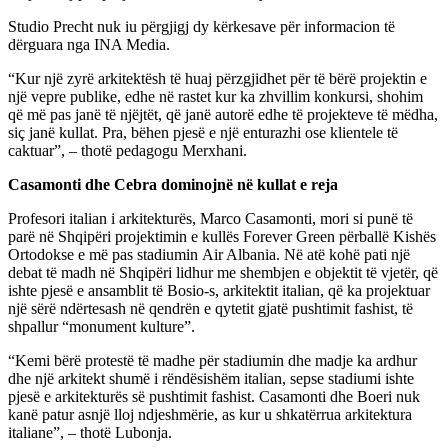
Studio Precht nuk iu përgjigj dy kërkesave për informacion të
dërguara nga INA Media.
“Kur një zyrë arkitektësh të huaj përzgjidhet për të bërë projektin e
një vepre publike, edhe në rastet kur ka zhvillim konkursi, shohim
që më pas janë të njëjtët, që janë autorë edhe të projekteve të mëdha,
siç janë kullat. Pra, bëhen pjesë e një enturazhi ose klientele të
caktuar”, – thotë pedagogu Merxhani.
Casamonti dhe Cebra dominojnë në kullat e reja
Profesori italian i arkitekturës, Marco Casamonti, mori si punë të
parë në Shqipëri projektimin e kullës Forever Green përballë Kishës
Ortodokse e më pas stadiumin Air Albania. Në atë kohë pati një
debat të madh në Shqipëri lidhur me shembjen e objektit të vjetër, që
ishte pjesë e ansamblit të Bosio-s, arkitektit italian, që ka projektuar
një sërë ndërtesash në qendrën e qytetit gjatë pushtimit fashist, të
shpallur “monument kulture”.
“Kemi bërë protestë të madhe për stadiumin dhe madje ka ardhur
dhe një arkitekt shumë i rëndësishëm italian, sepse stadiumi ishte
pjesë e arkitekturës së pushtimit fashist. Casamonti dhe Boeri nuk
kanë patur asnjë lloj ndjeshmërie, as kur u shkatërrua arkitektura
italiane”, – thotë Lubonja.