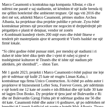
Marco Casamonti u kontraktua nga kompania Albstar, e cila e
ndërtoi me paratë e saj stadiumin, në këmbim të një kulle brenda tij
me qëllim hotelerinë dhe ambientet tregtare. Që nga viti 2016 dhe
deri më sot, arkitekti Marco Casamonti, përmes studios Archea
Albania, ka projektuar disa projekte publike e private. Zyra është
kontraktuar përmes një procedure me negocim të drejtpërdrejtë për
përgatitjen e planit të detajuar, vendor në zonën
e Kombinatit kundrejt vlerës 200 mijë euro dhe është fituese e
tenderit për masterplanin ajror të aeroportit të Vlorës bashkë me një
firmë lokale.
“Si cilësi godine është punuar mirë, por mendoj që stadiumi i ri
duhet të ishte bërë diku tjetër dhe i vjetri të ruhej si pjesë e
trashëgimisë kulturore të Tiranës dhe të ishte një stadium për
atletikën, për shembull”, – shton Tare.
Më 1 gusht 2023, projekti i Marco Casamonti-t është pajisur me leje
për të ndërtuar një kullë 25 kate në rrugën Liman Kaba, i
kontraktuar nga firma Unico Construction. Ai është po ashtu autor i
projekteve të biznesmenit Lefter Sota, Forever Green, për ndërtimin
e një hoteli me 12 kate në zonën e ish-Bllokut dhe një kulle 30 kate
në lagjen Don Bosko. Dy projekte të tjera janë në Bulevardin e Ri
dhe në Bulevardin Gjergj Fishta për të ndërtuar godina me 56 dhe
44 kate. Casamonti është dhe autor i 6 godinave, që po ndërtohen në
brendësi të Liqenit Artificial në zonën e hotelit Mak Albania, Tirana