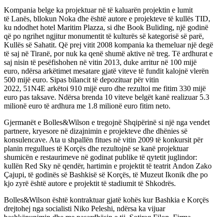
Kompania belge ka projektuar në të kaluarën projektin e lumit
të Lanës, bllokun Noka dhe është autore e projekteve të kullës TID,
ku ndodhet hotel Maritim Plazza, si dhe Book Buliding, një godinë
që po ngrihet ngjitur monumentit të kulturës së kategorisë së parë,
Kullës së Sahatit. Që prej vitit 2008 kompania ka themeluar një degë
të saj në Tiranë, por nuk ka qenë shumë aktive në treg. Të ardhurat e
saj nisin të pesëfishohen në vitin 2013, duke arritur në 100 mijë
euro, ndërsa arkëtimet mesatare gjatë viteve të fundit kalojnë vlerën
500 mijë euro. Sipas bilancit të depozituar për vitin
2022, 51N4E arkëtoi 910 mijë euro dhe rezultoi me fitim 330 mijë
euro pas taksave. Ndërsa brenda 10 viteve belgët kanë realizuar 5.3
milionë euro të ardhura me 1.8 milionë euro fitim neto.
Gjermanët e Bolles&Wilson e tregojnë Shqipërinë si një nga vendet
partnere, kryesore në dizajnimin e projekteve dhe dhënies së
konsulencave. Ata u shpallën fitues në vitin 2009 të konkursit për
planin rregullues të Korçës dhe rezultojnë se kanë projektuar
shumicën e restaurimeve në godinat publike të qytetit juglindor:
kullën Red Sky në qendër, hartimin e projektit të teatrit Andon Zako
Çajupi, të godinës së Bashkisë së Korçës, të Muzeut Ikonik dhe po
kjo zyrë është autore e projektit të stadiumit të Shkodrës.
Bolles&Wilson është kontraktuar gjatë kohës kur Bashkia e Korçës
drejtohej nga socialisti Niko Peleshi, ndërsa ka vijuar