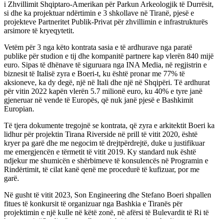
i Zhvillimit Shqiptaro-Amerikan për Parkun Arkeologjik të Durrësit,
si dhe ka projektuar ndërtimin e 3 shkollave në Tiranë, pjesë e
projekteve Partneritet Publik-Privat për zhvillimin e infrastrukturës
arsimore të kryeqytetit.
Vetëm për 3 nga këto kontrata sasia e të ardhurave nga paratë
publike për studion e tij dhe kompanitë partnere kap vlerën 840 mijë
euro. Sipas të dhënave të siguruara nga INA Media, në regjistrin e
biznesit të Italisë zyra e Boeri-t, ku është pronar me 77% të
aksioneve, ka dy degë, një në Itali dhe një në Shqipëri. Të ardhurat
për vitin 2022 kapën vlerën 5.7 milionë euro, ku 40% e tyre janë
gjeneruar në vende të Europës, që nuk janë pjesë e Bashkimit
Europian.
Të tjera dokumente tregojnë se kontrata, që zyra e arkitektit Boeri ka
lidhur për projektin Tirana Riverside në prill të vitit 2020, është
kryer pa garë dhe me negocim të drejtpërdrejtë, duke u justifikuar
me emergjencën e tërmetit të vitit 2019. Ky standard nuk është
ndjekur me shumicën e shërbimeve të konsulencës në Programin e
Rindërtimit, të cilat kanë qenë me procedurë të kufizuar, por me
garë.
Në gusht të vitit 2023, Son Engineering dhe Stefano Boeri shpallen
fitues të konkursit të organizuar nga Bashkia e Tiranës për
projektimin e një kulle në këtë zonë, në afërsi të Bulevardit të Ri të