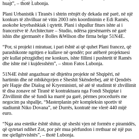
huajt”, – thotë Lubonja.
Plani Urbanistik i Tiranës i shtrin rrënjët dy dekada më parë, në një
konkurs të zhvilluar në vitin 2003 nën koordinimin e Edi Ramës,
asokohe kryebashkiak i qytetit. Plani i shpallur fitues ishte ai i
francezëve të Architecture – Studio, ndërsa pjesëmarrës në garë
ishin dhe gjermanët e Bolles &Wilson dhe firma belge 51N4E.
“Por, si projekt i miratuar, i pari është ai që quhet Plani francez, që
parashikonte ngritjen e kullave në qendër; por atëherë projektuesi
për kullat përzgjidhej me konkurs, ishte fillimi i pushtetit të Ramës
dhe ishte më i kujdesshëm”, – shton Fatos Lubonja.
51N4E është angazhuar në dhjetëra projekte në Shqipëri, në
hartimin dhe në mbikëqyrjen e Sheshit Skënderbej, atë të Qendrës
për Hapje dhe Dialog në Kryeministri, në atë të studimit të zhvillimit
të disa zonave në Tiranë të kontraktuara nga Fondi Shqiptar i
Zhvillimit dhe së fundi ka marrë pa garë, përmes procedurës me
negocim pa shpallje, “Masterplanin për kompleksin sportiv të
stadiumit Niko Dovana”, në Durrës, kontratë me vlerë 440 mijë
euro.
“Nga ana estetike është shitur, që sheshi vjen në formën e piramidës,
që qytetari ndihet Zot, por për mua përfundon i rrethuar në një pus
me qiellgërvishtës”, – thotë Lubonja.