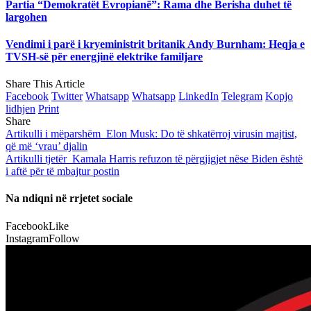
Partia “Demokratët Evropianë”: Rama dhe Berisha duhet të
largohen
Vendimi i parë i kryeministrit britanik Andy Burnham: Heqja e
TVSH-së për energjinë elektrike familjare
Share This Article
Facebook
Twitter
Whatsapp
Whatsapp
LinkedIn
Telegram
Kopjo
lidhjen
Print
Share
Artikulli i mëparshëm
Elon Musk: Do të shkatërroj virusin majtist,
që më ‘vrau’ djalin
Artikulli tjetër
Kamala Harris refuzon të përgjigjet nëse Biden është
i aftë për të mbajtur postin
Na ndiqni në rrjetet sociale
Facebook
Like
Instagram
Follow