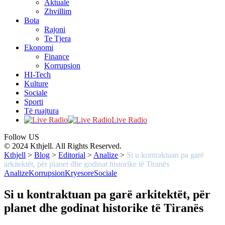
Aktuale
Zhvillim
Bota
Rajoni
Te Tjera
Ekonomi
Finance
Korrupsion
HI-Tech
Kulture
Sociale
Sporti
Të ruajtura
Live Radio
Follow US
© 2024 Kthjell. All Rights Reserved.
Kthjell
>
Blog
>
Editorial
>
Analize
>
Si u kontraktuan pa garë
arkitektët, për planet dhe godinat historike të Tiranës
Analize
Korrupsion
Kryesore
Sociale
Si u kontraktuan pa garë arkitektët, për
planet dhe godinat historike të Tiranës