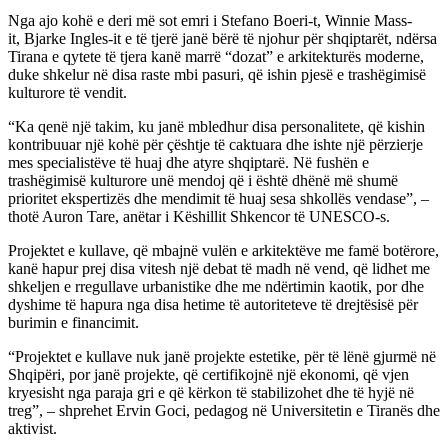
Nga ajo kohë e deri më sot emri i Stefano Boeri-t, Winnie Mass-
it, Bjarke Ingles-it e të tjerë janë bërë të njohur për shqiptarët, ndërsa
Tirana e qytete të tjera kanë marrë “dozat” e arkitekturës moderne,
duke shkelur në disa raste mbi pasuri, që ishin pjesë e trashëgimisë
kulturore të vendit.
“Ka qenë një takim, ku janë mbledhur disa personalitete, që kishin
kontribuuar një kohë për çështje të caktuara dhe ishte një përzierje
mes specialistëve të huaj dhe atyre shqiptarë. Në fushën e
trashëgimisë kulturore unë mendoj që i është dhënë më shumë
prioritet ekspertizës dhe mendimit të huaj sesa shkollës vendase”, –
thotë Auron Tare, anëtar i Këshillit Shkencor të UNESCO-s.
Projektet e kullave, që mbajnë vulën e arkitektëve me famë botërore,
kanë hapur prej disa vitesh një debat të madh në vend, që lidhet me
shkeljen e rregullave urbanistike dhe me ndërtimin kaotik, por dhe
dyshime të hapura nga disa hetime të autoriteteve të drejtësisë për
burimin e financimit.
“Projektet e kullave nuk janë projekte estetike, për të lënë gjurmë në
Shqipëri, por janë projekte, që certifikojnë një ekonomi, që vjen
kryesisht nga paraja gri e që kërkon të stabilizohet dhe të hyjë në
treg”, – shprehet Ervin Goci, pedagog në Universitetin e Tiranës dhe
aktivist.