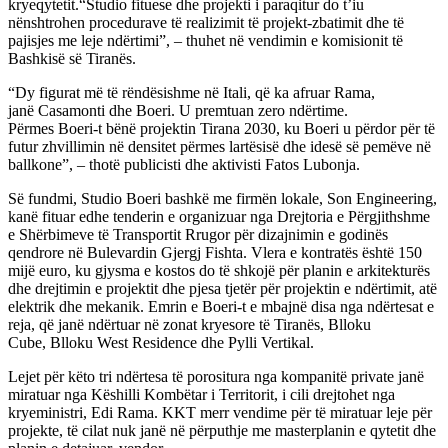
kryeqytetit.“Studio fituese dhe projekti i paraqitur do t’iu
nënshtrohen procedurave të realizimit të projekt-zbatimit dhe të
pajisjes me leje ndërtimi”, – thuhet në vendimin e komisionit të
Bashkisë së Tiranës.
“Dy figurat më të rëndësishme në Itali, që ka afruar Rama,
janë Casamonti dhe Boeri. U premtuan zero ndërtime.
Përmes Boeri-t bënë projektin Tirana 2030, ku Boeri u përdor për të
futur zhvillimin në densitet përmes lartësisë dhe idesë së pemëve në
ballkone”, – thotë publicisti dhe aktivisti Fatos Lubonja.
Së fundmi, Studio Boeri bashkë me firmën lokale, Son Engineering,
kanë fituar edhe tenderin e organizuar nga Drejtoria e Përgjithshme
e Shërbimeve të Transportit Rrugor për dizajnimin e godinës
qendrore në Bulevardin Gjergj Fishta. Vlera e kontratës është 150
mijë euro, ku gjysma e kostos do të shkojë për planin e arkitekturës
dhe drejtimin e projektit dhe pjesa tjetër për projektin e ndërtimit, atë
elektrik dhe mekanik. Emrin e Boeri-t e mbajnë disa nga ndërtesat e
reja, që janë ndërtuar në zonat kryesore të Tiranës, Blloku
Cube, Blloku West Residence dhe Pylli Vertikal.
Lejet për këto tri ndërtesa të porositura nga kompanitë private janë
miratuar nga Këshilli Kombëtar i Territorit, i cili drejtohet nga
kryeministri, Edi Rama. KKT merr vendime për të miratuar leje për
projekte, të cilat nuk janë në përputhje me masterplanin e qytetit dhe