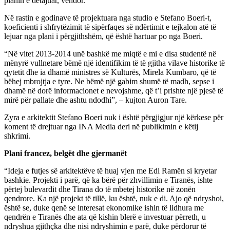
planin e detajuar, vendor.
Në rastin e godinave të projektuara nga studio e Stefano Boeri-t,
koeficienti i shfrytëzimit të sipërfaqes së ndërtimit e tejkalon atë të
lejuar nga plani i përgjithshëm, që është hartuar po nga Boeri.
“Në vitet 2013-2014 unë bashkë me miqtë e mi e disa studentë në
mënyrë vullnetare bëmë një identifikim të të gjitha vilave historike të
qytetit dhe ia dhamë ministres së Kulturës, Mirela Kumbaro, që të
bëhej mbrojtja e tyre. Ne bëmë një gabim shumë të madh, sepse i
dhamë në dorë informacionet e nevojshme, që t’i prishte një pjesë të
mirë për pallate dhe ashtu ndodhi”, – kujton Auron Tare.
Zyra e arkitektit Stefano Boeri nuk i është përgjigjur një kërkese për
koment të drejtuar nga INA Media deri në publikimin e këtij
shkrimi.
Plani francez, belgët dhe gjermanët
“Ideja e futjes së arkitektëve të huaj vjen me Edi Ramën si kryetar
bashkie. Projekti i parë, që ka bërë për zhvillimin e Tiranës, ishte
përtej bulevardit dhe Tirana do të mbetej historike në zonën
qendrore. Ka një projekt të tillë, ku është, nuk e di. Ajo që ndryshoi,
është se, duke qenë se interesat ekonomike ishin të lidhura me
qendrën e Tiranës dhe ata që kishin blerë e investuar përreth, u
ndryshua gjithçka dhe nisi ndryshimin e parë, duke përdorur të