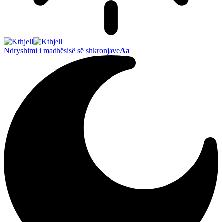
Ndryshimi i madhësisë së shkronjave
Aa