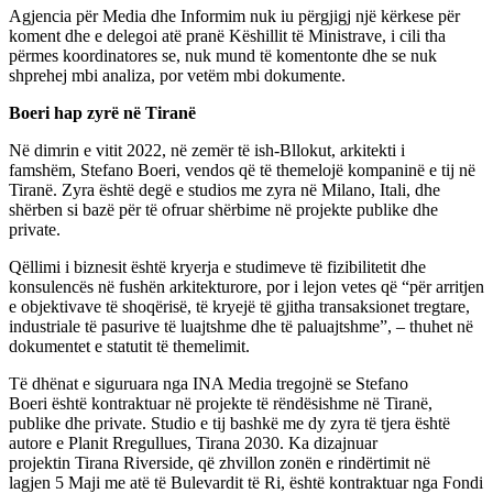
Agjencia për Media dhe Informim nuk iu përgjigj një kërkese për
koment dhe e delegoi atë pranë Këshillit të Ministrave, i cili tha
përmes koordinatores se, nuk mund të komentonte dhe se nuk
shprehej mbi analiza, por vetëm mbi dokumente.
Boeri hap zyrë në Tiranë
Në dimrin e vitit 2022, në zemër të ish-Bllokut, arkitekti i
famshëm, Stefano Boeri, vendos që të themelojë kompaninë e tij në
Tiranë. Zyra është degë e studios me zyra në Milano, Itali, dhe
shërben si bazë për të ofruar shërbime në projekte publike dhe
private.
Qëllimi i biznesit është kryerja e studimeve të fizibilitetit dhe
konsulencës në fushën arkitekturore, por i lejon vetes që “për arritjen
e objektivave të shoqërisë, të kryejë të gjitha transaksionet tregtare,
industriale të pasurive të luajtshme dhe të paluajtshme”, – thuhet në
dokumentet e statutit të themelimit.
Të dhënat e siguruara nga INA Media tregojnë se Stefano
Boeri është kontraktuar në projekte të rëndësishme në Tiranë,
publike dhe private. Studio e tij bashkë me dy zyra të tjera është
autore e Planit Rregullues, Tirana 2030. Ka dizajnuar
projektin Tirana Riverside, që zhvillon zonën e rindërtimit në
lagjen 5 Maji me atë të Bulevardit të Ri, është kontraktuar nga Fondi