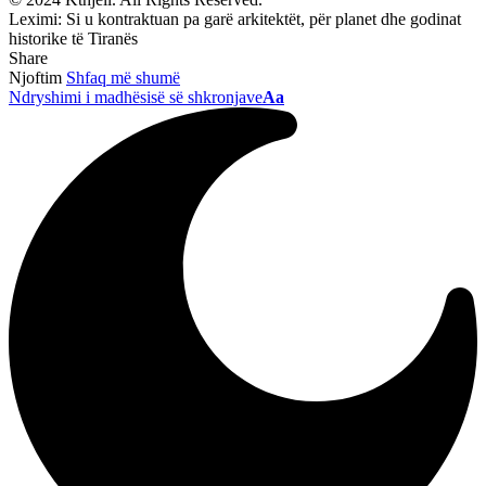
Leximi:
Si u kontraktuan pa garë arkitektët, për planet dhe godinat
historike të Tiranës
Share
Njoftim
Shfaq më shumë
Ndryshimi i madhësisë së shkronjave
Aa