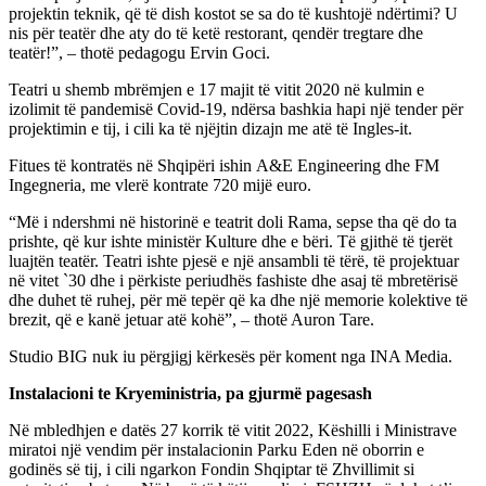
projektin teknik, që të dish kostot se sa do të kushtojë ndërtimi? U
nis për teatër dhe aty do të ketë restorant, qendër tregtare dhe
teatër!”, – thotë pedagogu Ervin Goci.
Teatri u shemb mbrëmjen e 17 majit të vitit 2020 në kulmin e
izolimit të pandemisë Covid-19, ndërsa bashkia hapi një tender për
projektimin e tij, i cili ka të njëjtin dizajn me atë të Ingles-it.
Fitues të kontratës në Shqipëri ishin A&E Engineering dhe FM
Ingegneria, me vlerë kontrate 720 mijë euro.
“Më i ndershmi në historinë e teatrit doli Rama, sepse tha që do ta
prishte, që kur ishte ministër Kulture dhe e bëri. Të gjithë të tjerët
luajtën teatër. Teatri ishte pjesë e një ansambli të tërë, të projektuar
në vitet `30 dhe i përkiste periudhës fashiste dhe asaj të mbretërisë
dhe duhet të ruhej, për më tepër që ka dhe një memorie kolektive të
brezit, që e kanë jetuar atë kohë”, – thotë Auron Tare.
Studio BIG nuk iu përgjigj kërkesës për koment nga INA Media.
Instalacioni te Kryeministria, pa gjurmë pagesash
Në mbledhjen e datës 27 korrik të vitit 2022, Këshilli i Ministrave
miratoi një vendim për instalacionin Parku Eden në oborrin e
godinës së tij, i cili ngarkon Fondin Shqiptar të Zhvillimit si