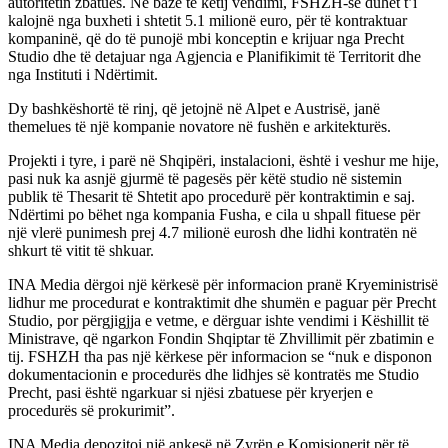
autoritetin zbatues. Në bazë të këtij vendimi, FSHZH-së duhet t’i
kalojnë nga buxheti i shtetit 5.1 milionë euro, për të kontraktuar
kompaninë, që do të punojë mbi konceptin e krijuar nga Precht
Studio dhe të detajuar nga Agjencia e Planifikimit të Territorit dhe
nga Instituti i Ndërtimit.
Dy bashkëshortë të rinj, që jetojnë në Alpet e Austrisë, janë
themelues të një kompanie novatore në fushën e arkitekturës.
Projekti i tyre, i parë në Shqipëri, instalacioni, është i veshur me hije,
pasi nuk ka asnjë gjurmë të pagesës për këtë studio në sistemin
publik të Thesarit të Shtetit apo procedurë për kontraktimin e saj.
Ndërtimi po bëhet nga kompania Fusha, e cila u shpall fituese për
një vlerë punimesh prej 4.7 milionë eurosh dhe lidhi kontratën në
shkurt të vitit të shkuar.
INA Media dërgoi një kërkesë për informacion pranë Kryeministrisë
lidhur me procedurat e kontraktimit dhe shumën e paguar për Precht
Studio, por përgjigjja e vetme, e dërguar ishte vendimi i Këshillit të
Ministrave, që ngarkon Fondin Shqiptar të Zhvillimit për zbatimin e
tij. FSHZH tha pas një kërkese për informacion se “nuk e disponon
dokumentacionin e procedurës dhe lidhjes së kontratës me Studio
Precht, pasi është ngarkuar si njësi zbatuese për kryerjen e
procedurës së prokurimit”.
INA Media depozitoi një ankesë në Zyrën e Komisionerit për të