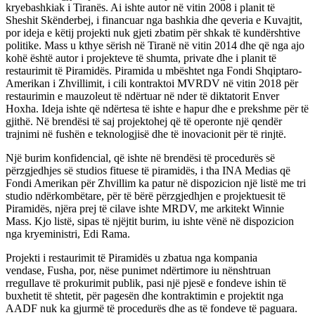
kryebashkiak i Tiranës. Ai ishte autor në vitin 2008 i planit të
Sheshit Skënderbej, i financuar nga bashkia dhe qeveria e Kuvajtit,
por ideja e këtij projekti nuk gjeti zbatim për shkak të kundërshtive
politike. Mass u kthye sërish në Tiranë në vitin 2014 dhe që nga ajo
kohë është autor i projekteve të shumta, private dhe i planit të
restaurimit të Piramidës. Piramida u mbështet nga Fondi Shqiptaro-
Amerikan i Zhvillimit, i cili kontraktoi MVRDV në vitin 2018 për
restaurimin e mauzoleut të ndërtuar në nder të diktatorit Enver
Hoxha. Ideja ishte që ndërtesa të ishte e hapur dhe e prekshme për të
gjithë. Në brendësi të saj projektohej që të operonte një qendër
trajnimi në fushën e teknologjisë dhe të inovacionit për të rinjtë.
Një burim konfidencial, që ishte në brendësi të procedurës së
përzgjedhjes së studios fituese të piramidës, i tha INA Medias që
Fondi Amerikan për Zhvillim ka patur në dispozicion një listë me tri
studio ndërkombëtare, për të bërë përzgjedhjen e projektuesit të
Piramidës, njëra prej të cilave ishte MRDV, me arkitekt Winnie
Mass. Kjo listë, sipas të njëjtit burim, iu ishte vënë në dispozicion
nga kryeministri, Edi Rama.
Projekti i restaurimit të Piramidës u zbatua nga kompania
vendase, Fusha, por, nëse punimet ndërtimore iu nënshtruan
rregullave të prokurimit publik, pasi një pjesë e fondeve ishin të
buxhetit të shtetit, për pagesën dhe kontraktimin e projektit nga
AADF nuk ka gjurmë të procedurës dhe as të fondeve të paguara.