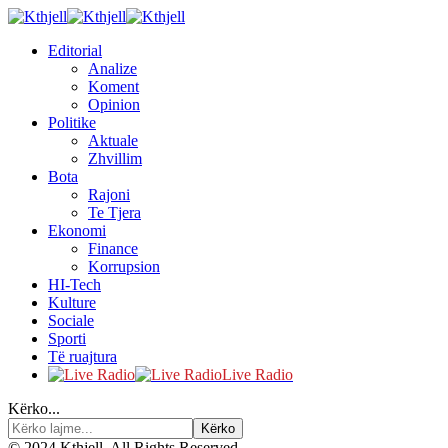
Editorial
Analize
Koment
Opinion
Politike
Aktuale
Zhvillim
Bota
Rajoni
Te Tjera
Ekonomi
Finance
Korrupsion
HI-Tech
Kulture
Sociale
Sporti
Të ruajtura
Live Radio
Kërko...
© 2024 Kthjell. All Rights Reserved.