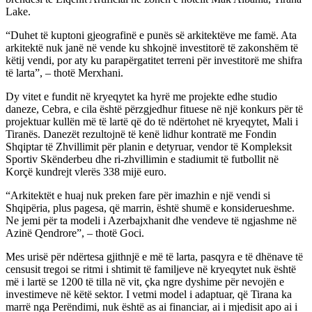
Lake.
“Duhet të kuptoni gjeografinë e punës së arkitektëve me famë. Ata
arkitektë nuk janë në vende ku shkojnë investitorë të zakonshëm të
këtij vendi, por aty ku parapërgatitet terreni për investitorë me shifra
të larta”, – thotë Merxhani.
Dy vitet e fundit në kryeqytet ka hyrë me projekte edhe studio
daneze, Cebra, e cila është përzgjedhur fituese në një konkurs për të
projektuar kullën më të lartë që do të ndërtohet në kryeqytet, Mali i
Tiranës. Danezët rezultojnë të kenë lidhur kontratë me Fondin
Shqiptar të Zhvillimit për planin e detyruar, vendor të Kompleksit
Sportiv Skënderbeu dhe ri-zhvillimin e stadiumit të futbollit në
Korçë kundrejt vlerës 338 mijë euro.
“Arkitektët e huaj nuk preken fare për imazhin e një vendi si
Shqipëria, plus pagesa, që marrin, është shumë e konsiderueshme.
Ne jemi për ta modeli i Azerbajxhanit dhe vendeve të ngjashme në
Azinë Qendrore”, – thotë Goci.
Mes urisë për ndërtesa gjithnjë e më të larta, pasqyra e të dhënave të
censusit tregoi se ritmi i shtimit të familjeve në kryeqytet nuk është
më i lartë se 1200 të tilla në vit, çka ngre dyshime për nevojën e
investimeve në këtë sektor. I vetmi model i adaptuar, që Tirana ka
marrë nga Perëndimi, nuk është as ai financiar, ai i mjedisit apo ai i