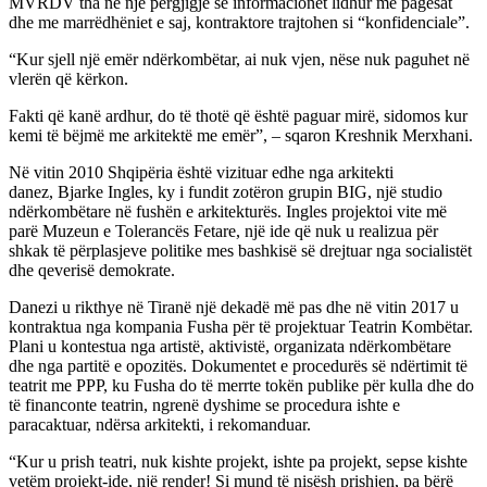
MVRDV tha në një përgjigje se informacionet lidhur me pagesat
dhe me marrëdhëniet e saj, kontraktore trajtohen si “konfidenciale”.
“Kur sjell një emër ndërkombëtar, ai nuk vjen, nëse nuk paguhet në
vlerën që kërkon.
Fakti që kanë ardhur, do të thotë që është paguar mirë, sidomos kur
kemi të bëjmë me arkitektë me emër”, – sqaron Kreshnik Merxhani.
Në vitin 2010 Shqipëria është vizituar edhe nga arkitekti
danez, Bjarke Ingles, ky i fundit zotëron grupin BIG, një studio
ndërkombëtare në fushën e arkitekturës. Ingles projektoi vite më
parë Muzeun e Tolerancës Fetare, një ide që nuk u realizua për
shkak të përplasjeve politike mes bashkisë së drejtuar nga socialistët
dhe qeverisë demokrate.
Danezi u rikthye në Tiranë një dekadë më pas dhe në vitin 2017 u
kontraktua nga kompania Fusha për të projektuar Teatrin Kombëtar.
Plani u kontestua nga artistë, aktivistë, organizata ndërkombëtare
dhe nga partitë e opozitës. Dokumentet e procedurës së ndërtimit të
teatrit me PPP, ku Fusha do të merrte tokën publike për kulla dhe do
të financonte teatrin, ngrenë dyshime se procedura ishte e
paracaktuar, ndërsa arkitekti, i rekomanduar.
“Kur u prish teatri, nuk kishte projekt, ishte pa projekt, sepse kishte
vetëm projekt-ide, një render! Si mund të nisësh prishjen, pa bërë