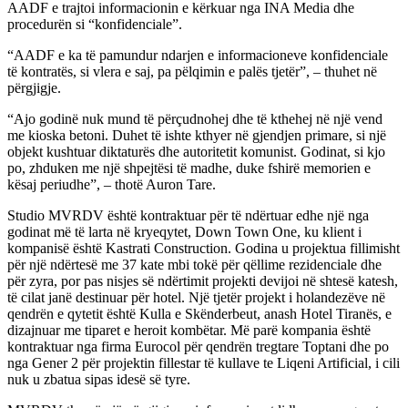
AADF e trajtoi informacionin e kërkuar nga INA Media dhe
procedurën si “konfidenciale”.
“AADF e ka të pamundur ndarjen e informacioneve konfidenciale
të kontratës, si vlera e saj, pa pëlqimin e palës tjetër”, – thuhet në
përgjigje.
“Ajo godinë nuk mund të përçudnohej dhe të kthehej në një vend
me kioska betoni. Duhet të ishte kthyer në gjendjen primare, si një
objekt kushtuar diktaturës dhe autoritetit komunist. Godinat, si kjo
po, zhduken me një shpejtësi të madhe, duke fshirë memorien e
kësaj periudhe”, – thotë Auron Tare.
Studio MVRDV është kontraktuar për të ndërtuar edhe një nga
godinat më të larta në kryeqytet, Down Town One, ku klient i
kompanisë është Kastrati Construction. Godina u projektua fillimisht
për një ndërtesë me 37 kate mbi tokë për qëllime rezidenciale dhe
për zyra, por pas nisjes së ndërtimit projekti devijoi në shtesë katesh,
të cilat janë destinuar për hotel. Një tjetër projekt i holandezëve në
qendrën e qytetit është Kulla e Skënderbeut, anash Hotel Tiranës, e
dizajnuar me tiparet e heroit kombëtar. Më parë kompania është
kontraktuar nga firma Eurocol për qendrën tregtare Toptani dhe po
nga Gener 2 për projektin fillestar të kullave te Liqeni Artificial, i cili
nuk u zbatua sipas idesë së tyre.