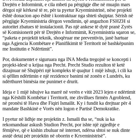
Drejtën e Informimit, e cila mbeti pa përgjigje dhe në muajin mars
dërgoi një kërkesë të re, për ta pyetur Kryeministrinë, nëse projekti
është donacion apo është i kontraktuar nga shteti shqiptar. Sërish në
përgjigje Kryeministria dërgon vendimin, që angazhon FSHZH si
autoritet zbatues të instalacionit. Pas një ankese të dytë pranë Zyrës
së Komisionerit për të Drejtën e Informimit, Kryeministria sqaron se,
“paketa e projektit teknik, shoqëruar me preventivin, janë hartuar
nga Agjencia Kombëtare e Planifikimit të Territorit në bashkëpunim
me Institutin e Ndërtimit”.
Por, dokumentet e siguruara nga INA Media tregojnë se koncepti i
projekt-idesë u krijua nga Precht. Precht Studio rezulton të ketë
dizajnuar në Shqipëri një kompleks të quajtur 1 mijë ishujt, i cili ka
si qëllim ndërtimin e një rezidence banimi në zonën e Lundrës, ku
ndërthuret bimësia me punimet e drurit.
Ideja e 1 mijë ishujve ka marrë në verën e vitit 2023 lejen e ndërtimit
nga Këshilli Kombëtar i Territorit, me zhvillues firmën Agroblend,
në pronësi të Hava dhe Fiqiri Ismailit. Ky i fundit ka drejtuar për 4
mandate Bashkinë e Vorës nën logon e Partisë Demokratike.
I pyetur në lidhje me projektin z. Ismaili tha se, “nuk ia ka
rekomanduar askush Studion Precht, por ishte një zgjedhje e
fëmijëve, që e kishin zbuluar në internet, ndërsa shtoi se nuk dinte
asnjë detaj për projektin në oborrin e Kryeministrisë”.