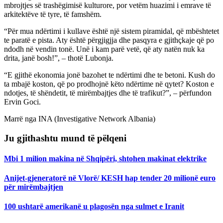
mbrojtjes së trashëgimisë kulturore, por vetëm huazimi i emrave të
arkitektëve të tyre, të famshëm.
“Për mua ndërtimi i kullave është një sistem piramidal, që mbështetet
te paratë e pista. Aty është përgjigjja dhe pasqyra e gjithçkaje që po
ndodh në vendin tonë. Unë i kam parë vetë, që aty natën nuk ka
drita, janë bosh!”, – thotë Lubonja.
“E gjithë ekonomia jonë bazohet te ndërtimi dhe te betoni. Kush do
ta mbajë koston, që po prodhojnë këto ndërtime në qytet? Koston e
ndotjes, të shëndetit, të mirëmbajtjes dhe të trafikut?”, – përfundon
Ervin Goci.
Marrë nga INA (Investigative Network Albania)
Ju gjithashtu mund të pëlqeni
Mbi 1 milion makina në Shqipëri, shtohen makinat elektrike
Anijet-gjeneratorë në Vlorë/ KESH hap tender 20 milionë euro
për mirëmbajtjen
100 ushtarë amerikanë u plagosën nga sulmet e Iranit