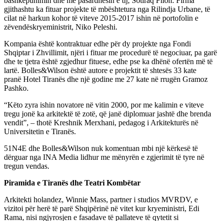
bashkëpunimin dhe me pasardhësin e tij, Sotiraq Filon. Firma
gjithashtu ka fituar projekte të mbështetura nga Rilindja Urbane, të
cilat në harkun kohor të viteve 2015-2017 ishin në portofolin e
zëvendëskryeministrit, Niko Peleshi.
Kompania është kontraktuar edhe për dy projekte nga Fondi
Shqiptar i Zhvillimit, njëri i fituar me procedurë të negociuar, pa garë
dhe te tjetra është zgjedhur fituese, edhe pse ka dhënë ofertën më të
lartë. Bolles&Wilson është autore e projektit të shtesës 33 kate
pranë Hotel Tiranës dhe një godine me 27 kate në rrugën Gramoz
Pashko.
“Këto zyra ishin novatore në vitin 2000, por me kalimin e viteve
tregu jonë ka arkitektë të zotë, që janë diplomuar jashtë dhe brenda
vendit”, – thotë Kreshnik Merxhani, pedagog i Arkitekturës në
Universitetin e Tiranës.
51N4E dhe Bolles&Wilson nuk komentuan mbi një kërkesë të
dërguar nga INA Media lidhur me mënyrën e zgjerimit të tyre në
tregun vendas.
Piramida e Tiranës dhe Teatri Kombëtar
Arkitekti holandez, Winnie Mass, partner i studios MVRDV, e
vizitoi për herë të parë Shqipërinë në vitet kur kryeministri, Edi
Rama, nisi ngjyrosjen e fasadave të pallateve të qytetit si