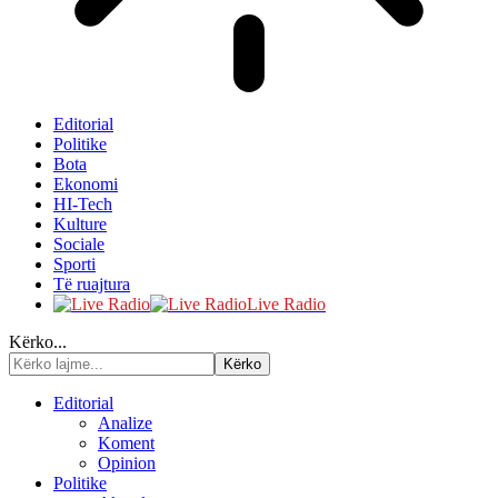
Editorial
Politike
Bota
Ekonomi
HI-Tech
Kulture
Sociale
Sporti
Të ruajtura
Live Radio
Kërko...
Editorial
Analize
Koment
Opinion
Politike