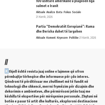
100 ushtarë amerikanë u plagosën nga
sulmet e Iranit
Aktuale
Analize
Bota
Fokus
Sociale
21 Korrik, 2026
Partia “Demokratët Evropianë”: Rama
dhe Berisha duhet të largohen
Aktuale
Koment
Kryesore
Politike
21 Korrik, 2026
//
K
thjell është revista juaj online e lajmeve që ofron
përmbajtje tërheqëse dhe informuese për çdo interes.
Qëndroni të përditësuar me zhvillimet më të fundit në
teknologji dhe shkencë, merrni frymëzim për dizajnin dhe
dekorimin e ambienteve, dhe përmirësoni jetën tuaj me
këshilla të ekspertëve për mirëqenien personale. Zhytuni në
botën e pasur të artit dhe kulturës, eksploroni destinacione