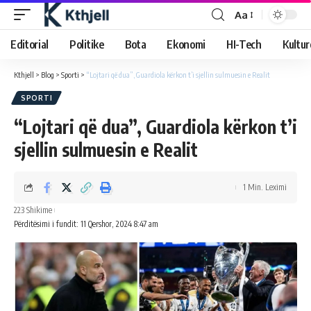
Aa
Editorial
Politike
Bota
Ekonomi
HI-Tech
Kultur
Kthjell
>
Blog
>
Sporti
>
“Lojtari që dua”, Guardiola kërkon t’i sjellin sulmuesin e Realit
SPORTI
“Lojtari që dua”, Guardiola kërkon t’i
sjellin sulmuesin e Realit
1 Min. Leximi
223 Shikime
Përditësimi i fundit: 11 Qershor, 2024 8:47 am