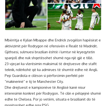
Mbërritja e Kylian Mbappe dhe Endrick zvogëlon hapësirat e
aktivizimit për Rodrygon në ofensivën e Realit të Madridit.
Gjithsesi, sulmuesi brazilian është i lumtur në kryeqytetin
spanjoll dhe nuk shqetësohet shumë nga një gjë e tillë.
23-vjeçari ka vlerësimin maksimal të drejtuesve dhe stafit
teknik, ndërkohë që ka admirues të shumtë edhe në Angli.
Pep Guardiola e cilëson si përforcimin perfekt për
“makinerinë” e tij te Manchester City.
Dhe drejtuesit e kampionëve të Anglisë kanë nisur
interesimin konkret për Rodrygon. Të cilin e pëlqejnë shumë
edhe te Chelsea. Por jo vetëm, situata e brazilianit do të
monitorohet edhe nga PSG.