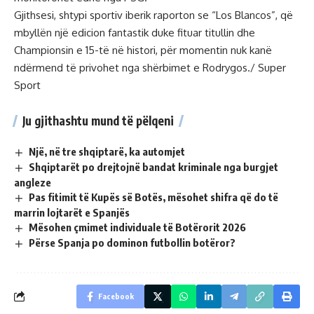
Gjithsesi, shtypi sportiv iberik raporton se “Los Blancos”, që
mbyllën një edicion fantastik duke fituar titullin dhe
Championsin e 15-të në histori, për momentin nuk kanë
ndërmend të privohet nga shërbimet e Rodrygos./ Super
Sport
Ju gjithashtu mund të pëlqeni
Një, në tre shqiptarë, ka automjet
Shqiptarët po drejtojnë bandat kriminale nga burgjet
angleze
Pas fitimit të Kupës së Botës, mësohet shifra që do të
marrin lojtarët e Spanjës
Mësohen çmimet individuale të Botërorit 2026
Përse Spanja po dominon futbollin botëror?
Facebook