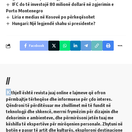
IFC do të investojë 80 milionë dollarë në zgjerimin e
Porto Montenegro
Liria e medias në Kosovë po përkeqësohet
Hungari: Një legjendë shahu si presidente?
Facebook
//
K
thjell është revista juaj online e lajmeve që ofron
përmbajtje tërheqëse dhe informuese për çdo interes.
Qëndroni të përditësuar me zhvillimet më të fundit në
teknologji dhe shkencë, merrni frymëzim për dizajnin dhe
dekorimin e ambienteve, dhe përmirësoni jetën tuaj me
këshilla të ekspertëve për mirëqenien personale. Zhytuni në
botën e pasur të artit dhe kulturës, eksploroni destinacione