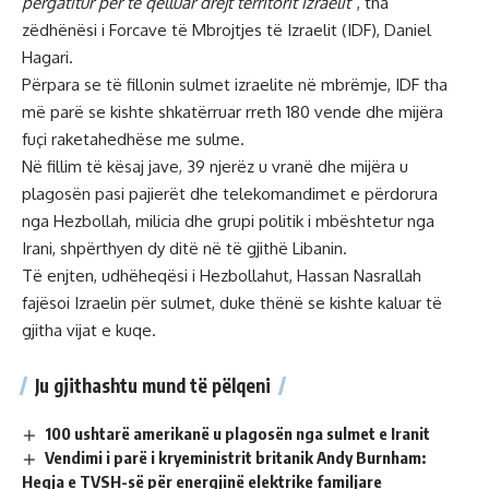
përgatitur për të qëlluar drejt territorit izraelit”
, tha
zëdhënësi i Forcave të Mbrojtjes të Izraelit (IDF), Daniel
Hagari.
Përpara se të fillonin sulmet izraelite në mbrëmje, IDF tha
më parë se kishte shkatërruar rreth 180 vende dhe mijëra
fuçi raketahedhëse me sulme.
Në fillim të kësaj jave, 39 njerëz u vranë dhe mijëra u
plagosën pasi pajierët dhe telekomandimet e përdorura
nga Hezbollah, milicia dhe grupi politik i mbështetur nga
Irani, shpërthyen dy ditë në të gjithë Libanin.
Të enjten, udhëheqësi i Hezbollahut, Hassan Nasrallah
fajësoi Izraelin për sulmet, duke thënë se kishte kaluar të
gjitha vijat e kuqe.
Ju gjithashtu mund të pëlqeni
100 ushtarë amerikanë u plagosën nga sulmet e Iranit
Vendimi i parë i kryeministrit britanik Andy Burnham:
Heqja e TVSH-së për energjinë elektrike familjare