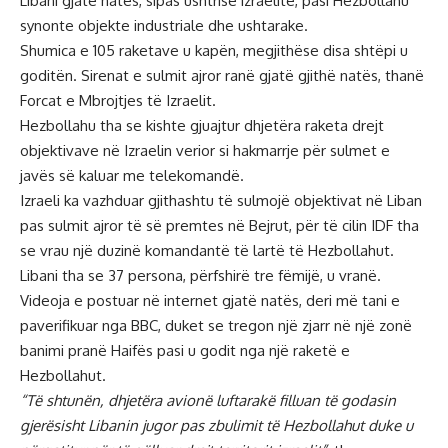
Libani gjatë natës, sipas ushtrisë izraelite, pasi Hezbollahu
synonte objekte industriale dhe ushtarake.
Shumica e 105 raketave u kapën, megjithëse disa shtëpi u
goditën. Sirenat e sulmit ajror ranë gjatë gjithë natës, thanë
Forcat e Mbrojtjes të Izraelit.
Hezbollahu tha se kishte gjuajtur dhjetëra raketa drejt
objektivave në Izraelin verior si hakmarrje për sulmet e
javës së kaluar me telekomandë.
Izraeli ka vazhduar gjithashtu të sulmojë objektivat në Liban
pas sulmit ajror të së premtes në Bejrut, për të cilin IDF tha
se vrau një duzinë komandantë të lartë të Hezbollahut.
Libani tha se 37 persona, përfshirë tre fëmijë, u vranë.
Videoja e postuar në internet gjatë natës, deri më tani e
paverifikuar nga BBC, duket se tregon një zjarr në një zonë
banimi pranë Haifës pasi u godit nga një raketë e
Hezbollahut.
“Të shtunën, dhjetëra avionë luftarakë filluan të godasin
gjerësisht Libanin jugor pas zbulimit të Hezbollahut duke u