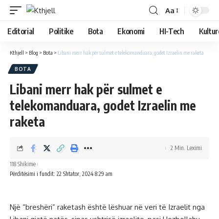
Aa
Editorial
Politike
Bota
Ekonomi
HI-Tech
Kultur
Kthjell
>
Blog
>
Bota
>
Libani merr hak për sulmet e telekomanduara, godet Izraelin me raketa
BOTA
Libani merr hak për sulmet e
telekomanduara, godet Izraelin me
raketa
2 Min. Leximi
118 Shikime
Përditësimi i fundit: 22 Shtator, 2024 8:29 am
Një “breshëri” raketash është lëshuar në veri të Izraelit nga