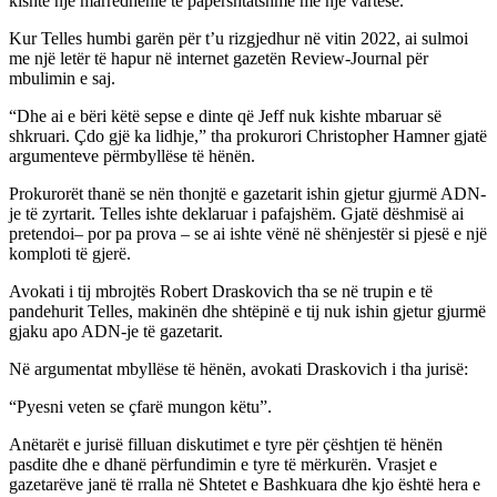
kishte një marrëdhënie të papërshtatshme me një vartëse.
Kur Telles humbi garën për t’u rizgjedhur në vitin 2022, ai sulmoi
me një letër të hapur në internet gazetën Review-Journal për
mbulimin e saj.
“Dhe ai e bëri këtë sepse e dinte që Jeff nuk kishte mbaruar së
shkruari. Çdo gjë ka lidhje,” tha prokurori Christopher Hamner gjatë
argumenteve përmbyllëse të hënën.
Prokurorët thanë se nën thonjtë e gazetarit ishin gjetur gjurmë ADN-
je të zyrtarit. Telles ishte deklaruar i pafajshëm. Gjatë dëshmisë ai
pretendoi– por pa prova – se ai ishte vënë në shënjestër si pjesë e një
komploti të gjerë.
Avokati i tij mbrojtës Robert Draskovich tha se në trupin e të
pandehurit Telles, makinën dhe shtëpinë e tij nuk ishin gjetur gjurmë
gjaku apo ADN-je të gazetarit.
Në argumentat mbyllëse të hënën, avokati Draskovich i tha jurisë:
“Pyesni veten se çfarë mungon këtu”.
Anëtarët e jurisë filluan diskutimet e tyre për çështjen të hënën
pasdite dhe e dhanë përfundimin e tyre të mërkurën. Vrasjet e
gazetarëve janë të rralla në Shtetet e Bashkuara dhe kjo është hera e