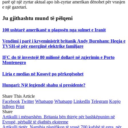
parë që një zyrtar aktual apo ish-zyrtar amerikan dënohet për vrasjen
e një gazetari.
Ju gjithashtu mund të pëlqeni
100 ushtarë amerikanë u plagosën nga sulmet e Iranit
Vendimi i parë i kryeministrit britanik Andy Burnham: Heqja e
TVSH-së për energjinë elektrike familjare
IFC do të investojë 80 milionë dollarë në zgjerimin e Porto
Montenegro
Liria e medias në Kosovë po përkeqësohet
Hungari: Një legjendë shahu si presidente?
Share This Article
Facebook
Twitter
Whatsapp
Whatsapp
LinkedIn
Telegram
Kopjo
lidhjen
Print
Share
Artikulli i mëparshëm
Britania bën thirrje për bashkëpunim në
Evropë, përballë të djathtës ekstreme
Artikulli tjetër
Namibia planifikon të vrasë 700 kafshë të egra, për