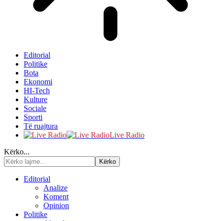
Editorial
Politike
Bota
Ekonomi
HI-Tech
Kulture
Sociale
Sporti
Të ruajtura
Live Radio
Kërko...
Editorial
Analize
Koment
Opinion
Politike