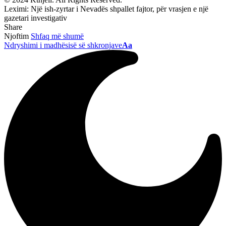
Leximi:
Një ish-zyrtar i Nevadës shpallet fajtor, për vrasjen e një
gazetari investigativ
Share
Njoftim
Shfaq më shumë
Ndryshimi i madhësisë së shkronjave
Aa