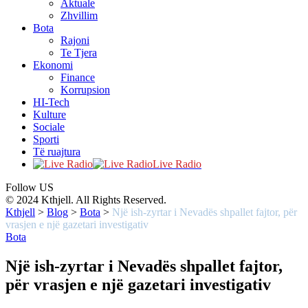
Aktuale
Zhvillim
Bota
Rajoni
Te Tjera
Ekonomi
Finance
Korrupsion
HI-Tech
Kulture
Sociale
Sporti
Të ruajtura
Live Radio
Follow US
© 2024 Kthjell. All Rights Reserved.
Kthjell
>
Blog
>
Bota
>
Një ish-zyrtar i Nevadës shpallet fajtor, për
vrasjen e një gazetari investigativ
Bota
Një ish-zyrtar i Nevadës shpallet fajtor,
për vrasjen e një gazetari investigativ