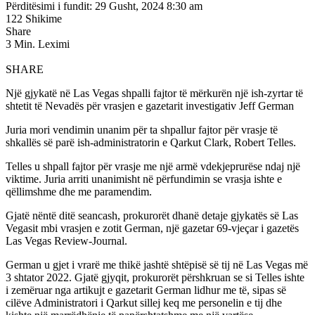
Përditësimi i fundit: 29 Gusht, 2024 8:30 am
122 Shikime
Share
3 Min. Leximi
SHARE
Një gjykatë në Las Vegas shpalli fajtor të mërkurën një ish-zyrtar të
shtetit të Nevadës për vrasjen e gazetarit investigativ Jeff German
Juria mori vendimin unanim për ta shpallur fajtor për vrasje të
shkallës së parë ish-administratorin e Qarkut Clark, Robert Telles.
Telles u shpall fajtor për vrasje me një armë vdekjeprurëse ndaj një
viktime. Juria arriti unanimisht në përfundimin se vrasja ishte e
qëllimshme dhe me paramendim.
Gjatë nëntë ditë seancash, prokurorët dhanë detaje gjykatës së Las
Vegasit mbi vrasjen e zotit German, një gazetar 69-vjeçar i gazetës
Las Vegas Review-Journal.
German u gjet i vrarë me thikë jashtë shtëpisë së tij në Las Vegas më
3 shtator 2022. Gjatë gjyqit, prokurorët përshkruan se si Telles ishte
i zemëruar nga artikujt e gazetarit German lidhur me të, sipas së
cilëve Administratori i Qarkut sillej keq me personelin e tij dhe