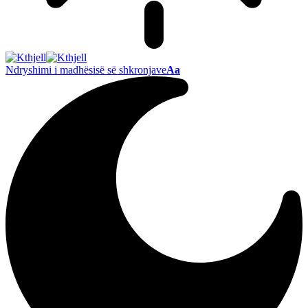
Ndryshimi i madhësisë së shkronjave
Aa