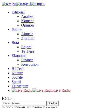
Editorial
Analize
Koment
Opinion
Politike
Aktuale
Zhvillim
Bota
Rajoni
Te Tjera
Ekonomi
Finance
Korrupsion
HI-Tech
Kulture
Sociale
Sporti
Të ruajtura
Live Radio
Kërko...
© 2024 Kthjell. All Rights Reserved.