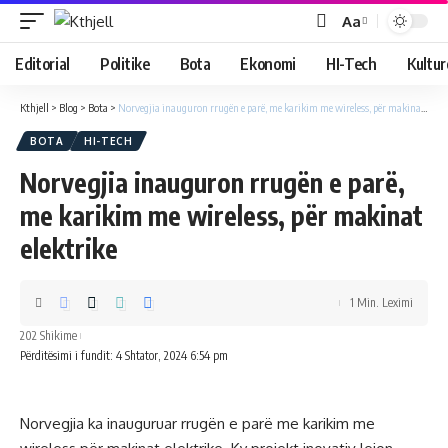
Aa
Editorial
Politike
Bota
Ekonomi
HI-Tech
Kultur
Kthjell
>
Blog
>
Bota
>
Norvegjia inauguron rrugën e parë, me karikim me wireless, për makinat elektrike
BOTA
HI-TECH
Norvegjia inauguron rrugën e parë,
me karikim me wireless, për makinat
elektrike
1 Min. Leximi
202 Shikime
Përditësimi i fundit: 4 Shtator, 2024 6:54 pm
Norvegjia ka inauguruar rrugën e parë me karikim me