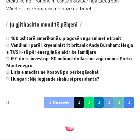
elektrike në Trondheim është instaluar nga Electreon
Wireless, një kompani me bazë në Izrael.
Ju gjithashtu mund të pëlqeni
100 ushtarë amerikanë u plagosën nga sulmet e Iranit
Vendimi i parë i kryeministrit britanik Andy Burnham: Heqja
e TVSH-së për energjinë elektrike familjare
IFC do të investojë 80 milionë dollarë në zgjerimin e Porto
Montenegro
Liria e medias në Kosovë po përkeqësohet
Hungari: Një legjendë shahu si presidente?
Facebook