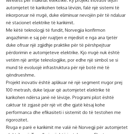
wireless për makinat elektrike. Ky projekt inovativ lejon
automjetet të karikohen teksa lëvizin, falë një sistemi të
inkorporuar në rrugë, duke eliminuar nevojën për të ndaluar
në stacionet elektrike të karikimit.
Me këtë teknologji të fundit, Norvegjia konfirmon
angazhimin e saj për ruajtjen e mjedisit e nga ana tjetër
duke ofruar një zgjidhje praktike për të përshpejtuar
përdorimin e automjeteve elektrike. Kjo rrugë nuk është
vetëm një arritje teknologjike, por edhe një simbol se si
mund të evoluojë infrastruktura për një botë më të
qëndrueshme.
Projekt inovativ është aplikuar në një segment rrugor prej
100 metrash, duke lejuar që automjetet elektrike të
karikohen ndërsa janë në lëvizje. Programi pilot është
caktuar të zgjasë për një vit dhe gjatë kësaj kohe
performanca dhe efikasiteti i sistemit do të testohen me
rigorozitet.
Rruga e parë e karikimit me valë në Norvegji për automjetet