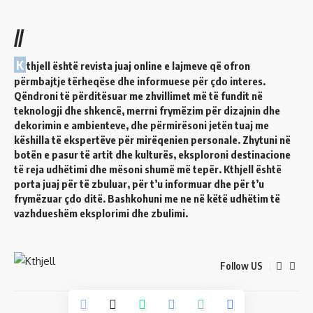
//
K
thjell është revista juaj online e lajmeve që ofron
përmbajtje tërheqëse dhe informuese për çdo interes.
Qëndroni të përditësuar me zhvillimet më të fundit në
teknologji dhe shkencë, merrni frymëzim për dizajnin dhe
dekorimin e ambienteve, dhe përmirësoni jetën tuaj me
këshilla të ekspertëve për mirëqenien personale. Zhytuni në
botën e pasur të artit dhe kulturës, eksploroni destinacione
të reja udhëtimi dhe mësoni shumë më tepër. Kthjell është
porta juaj për të zbuluar, për t’u informuar dhe për t’u
frymëzuar çdo ditë. Bashkohuni me ne në këtë udhëtim të
vazhdueshëm eksplorimi dhe zbulimi.
Follow US
© 2024 Kthjell. All Rights Reserved.