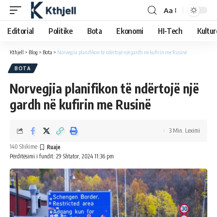
Aa
Editorial
Politike
Bota
Ekonomi
HI-Tech
Kultur
Kthjell
>
Blog
>
Bota
>
Norvegjia planifikon të ndërtojë një gardh në kufirin me Rusinë
BOTA
Norvegjia planifikon të ndërtojë një
gardh në kufirin me Rusinë
3 Min. Leximi
140 Shikime
Përditësimi i fundit: 29 Shtator, 2024 11:36 pm