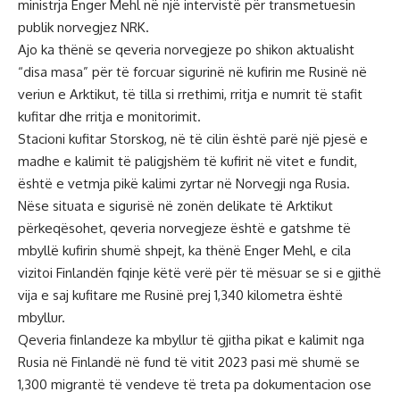
ministrja Enger Mehl në një intervistë për transmetuesin
publik norvegjez NRK.
Ajo ka thënë se qeveria norvegjeze po shikon aktualisht
“disa masa” për të forcuar sigurinë në kufirin me Rusinë në
veriun e Arktikut, të tilla si rrethimi, rritja e numrit të stafit
kufitar dhe rritja e monitorimit.
Stacioni kufitar Storskog, në të cilin është parë një pjesë e
madhe e kalimit të paligjshëm të kufirit në vitet e fundit,
është e vetmja pikë kalimi zyrtar në Norvegji nga Rusia.
Nëse situata e sigurisë në zonën delikate të Arktikut
përkeqësohet, qeveria norvegjeze është e gatshme të
mbyllë kufirin shumë shpejt, ka thënë Enger Mehl, e cila
vizitoi Finlandën fqinje këtë verë për të mësuar se si e gjithë
vija e saj kufitare me Rusinë prej 1,340 kilometra është
mbyllur.
Qeveria finlandeze ka mbyllur të gjitha pikat e kalimit nga
Rusia në Finlandë në fund të vitit 2023 pasi më shumë se
1,300 migrantë të vendeve të treta pa dokumentacion ose