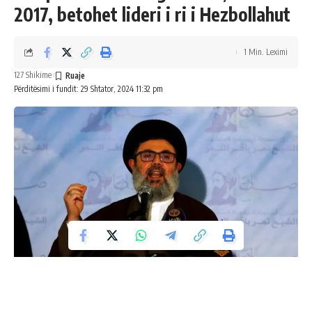
2017, betohet lideri i ri i Hezbollahut
1 Min. Leximi
127 Shikime
Përditësimi i fundit: 29 Shtator, 2024 11:32 pm
Mes një sërë sulmesh dhe me humbje të konsiderueshme