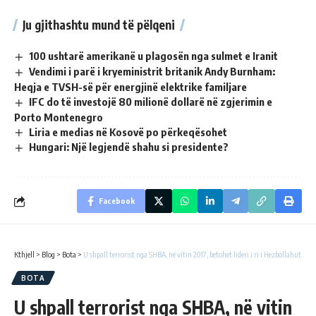
Ju gjithashtu mund të pëlqeni
100 ushtarë amerikanë u plagosën nga sulmet e Iranit
Vendimi i parë i kryeministrit britanik Andy Burnham:
Heqja e TVSH-së për energjinë elektrike familjare
IFC do të investojë 80 milionë dollarë në zgjerimin e
Porto Montenegro
Liria e medias në Kosovë po përkeqësohet
Hungari: Një legjendë shahu si presidente?
Facebook
Kthjell
>
Blog
>
Bota
>
U shpall terrorist nga SHBA, në vitin 2017, betohet lideri i ri i Hezbollahut
BOTA
U shpall terrorist nga SHBA, në vitin