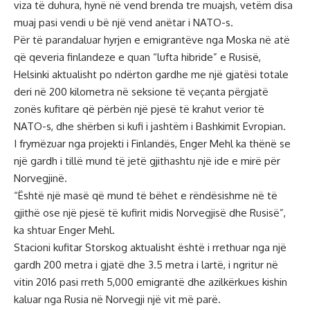
viza të duhura, hynë në vend brenda tre muajsh, vetëm disa
muaj pasi vendi u bë një vend anëtar i NATO-s.
Për të parandaluar hyrjen e emigrantëve nga Moska në atë
që qeveria finlandeze e quan “lufta hibride” e Rusisë,
Helsinki aktualisht po ndërton gardhe me një gjatësi totale
deri në 200 kilometra në seksione të veçanta përgjatë
zonës kufitare që përbën një pjesë të krahut verior të
NATO-s, dhe shërben si kufi i jashtëm i Bashkimit Evropian.
I frymëzuar nga projekti i Finlandës, Enger Mehl ka thënë se
një gardh i tillë mund të jetë gjithashtu një ide e mirë për
Norvegjinë.
“Është një masë që mund të bëhet e rëndësishme në të
gjithë ose një pjesë të kufirit midis Norvegjisë dhe Rusisë”,
ka shtuar Enger Mehl.
Stacioni kufitar Storskog aktualisht është i rrethuar nga një
gardh 200 metra i gjatë dhe 3.5 metra i lartë, i ngritur në
vitin 2016 pasi rreth 5,000 emigrantë dhe azilkërkues kishin
kaluar nga Rusia në Norvegji një vit më parë.