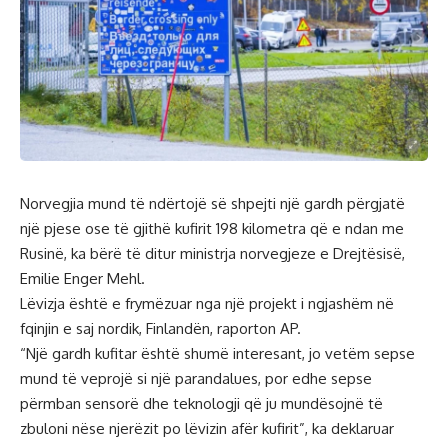
Norvegjia mund të ndërtojë së shpejti një gardh përgjatë
një pjese ose të gjithë kufirit 198 kilometra që e ndan me
Rusinë, ka bërë të ditur ministrja norvegjeze e Drejtësisë,
Emilie Enger Mehl.
Lëvizja është e frymëzuar nga një projekt i ngjashëm në
fqinjin e saj nordik, Finlandën, raporton AP.
“Një gardh kufitar është shumë interesant, jo vetëm sepse
mund të veprojë si një parandalues, por edhe sepse
përmban sensorë dhe teknologji që ju mundësojnë të
zbuloni nëse njerëzit po lëvizin afër kufirit”, ka deklaruar