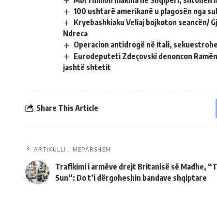
Mbi 1 milion makina në Shqipëri, shtohen 
100 ushtarë amerikanë u plagosën nga sul
Kryebashkiaku Veliaj bojkoton seancën/ G
Ndreca
Operacion antidrogë në Itali, sekuestroh
Eurodeputeti Zdeçovski denoncon Ramën si
jashtë shtetit
Share This Article
ARTIKULLI I MËPARSHËM
Trafikimi i armëve drejt Britanisë së Madhe, “
Sun”: Do t’i dërgoheshin bandave shqiptare