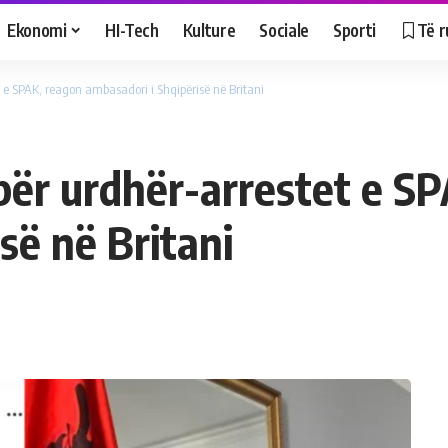
Ekonomi
HI-Tech
Kulture
Sociale
Sporti
Të r
et e SPAK, reagon ambasadori i Shqipërisë në Britani
 për urdhër-arrestet e S
së në Britani