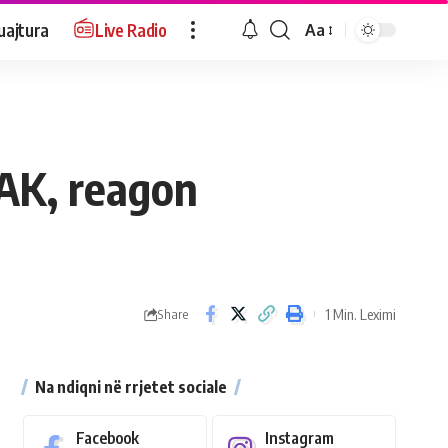
uajtura
Live Radio
Aa
PAK, reagon
1 Min. Leximi
Share
Na ndiqni në rrjetet sociale
Facebook
Instagram