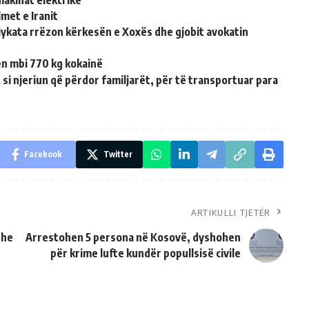
makinat elektrike
met e Iranit
jykata rrëzon kërkesën e Xoxës dhe gjobit avokatin
en mbi 770 kg kokainë
 njeriun që përdor familjarët, për të transportuar para
Facebook
Twitter
ARTIKULLI TJETËR
The
Arrestohen 5 persona në Kosovë, dyshohen
për krime lufte kundër popullsisë civile