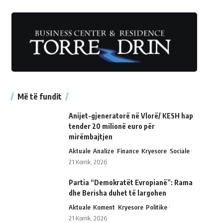
Më të fundit
Anijet-gjeneratorë në Vlorë/ KESH hap
tender 20 milionë euro për
mirëmbajtjen
Aktuale
Analize
Finance
Kryesore
Sociale
21 Korrik, 2026
Partia “Demokratët Evropianë”: Rama
dhe Berisha duhet të largohen
Aktuale
Koment
Kryesore
Politike
21 Korrik, 2026