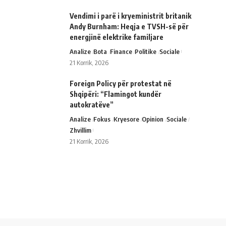
Vendimi i parë i kryeministrit britanik
Andy Burnham: Heqja e TVSH-së për
energjinë elektrike familjare
Analize
Bota
Finance
Politike
Sociale
21 Korrik, 2026
Foreign Policy për protestat në
Shqipëri: “Flamingot kundër
autokratëve”
Analize
Fokus
Kryesore
Opinion
Sociale
Zhvillim
21 Korrik, 2026