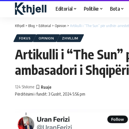
Editorial
Politike
Bota
Kthjell
>
Blog
>
Editorial
>
Opinion
>
Artikulli i “The Sun” për urdhër-arrest
FOKUS
OPINION
ZHVILLIM
Artikulli i “The Sun”
ambasadori i Shqipëri
124 Shikime
Përditësimi i fundit: 3 Gusht, 2024 5:56 pm