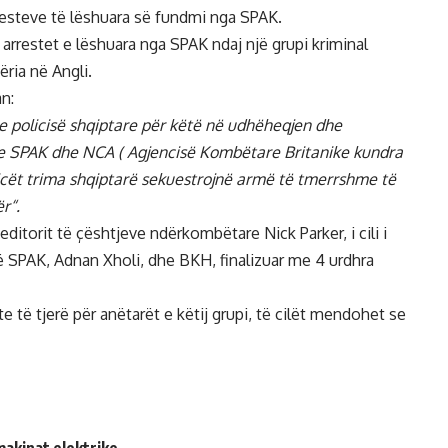
rresteve të lëshuara së fundmi nga SPAK.
arrestet e lëshuara nga SPAK ndaj një grupi kriminal
ria në Angli.
an:
e policisë shqiptare për këtë në udhëheqjen dhe
e SPAK dhe NCA ( Agjencisë Kombëtare Britanike kundra
Policët trima shqiptarë sekuestrojnë armë të tmerrshme të
ër
“.
ditorit të çështjeve ndërkombëtare Nick Parker, i cili i
të SPAK, Adnan Xholi, dhe BKH, finalizuar me 4 urdhra
 të tjerë për anëtarët e këtij grupi, të cilët mendohet se