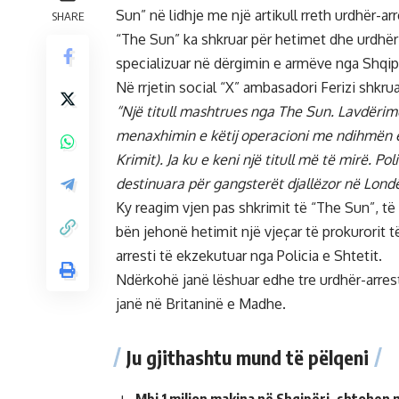
Sun” në lidhje me një artikull rreth urdhër-a
SHARE
“The Sun” ka shkruar për hetimet dhe urdhër 
specializuar në dërgimin e armëve nga Shqipë
Në rrjetin social “X” ambasadori Ferizi shkru
“Një titull mashtrues nga The Sun. Lavdërim
menaxhimin e këtij operacioni me ndihmën 
Krimit). Ja ku e keni një titull më të mirë. 
destinuara për gangsterët djallëzor në Lond
Ky reagim vjen pas shkrimit të “The Sun”, të e
bën jehonë hetimit një vjeçar të prokurorit 
arresti të ekzekutuar nga Policia e Shtetit.
Ndërkohë janë lëshuar edhe tre urdhër-arreste
janë në Britaninë e Madhe.
Ju gjithashtu mund të pëlqeni