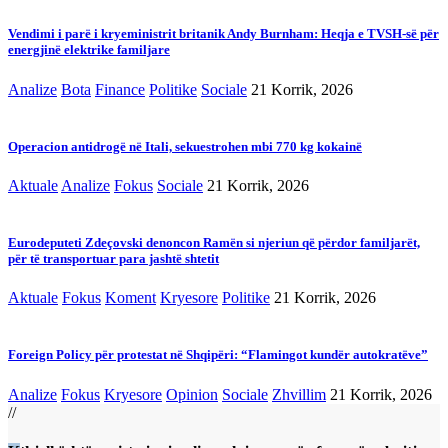
Vendimi i parë i kryeministrit britanik Andy Burnham: Heqja e TVSH-së për
energjinë elektrike familjare
Analize
Bota
Finance
Politike
Sociale
21 Korrik, 2026
Operacion antidrogë në Itali, sekuestrohen mbi 770 kg kokainë
Aktuale
Analize
Fokus
Sociale
21 Korrik, 2026
Eurodeputeti Zdeçovski denoncon Ramën si njeriun që përdor familjarët,
për të transportuar para jashtë shtetit
Aktuale
Fokus
Koment
Kryesore
Politike
21 Korrik, 2026
Foreign Policy për protestat në Shqipëri: “Flamingot kundër autokratëve”
Analize
Fokus
Kryesore
Opinion
Sociale
Zhvillim
21 Korrik, 2026
//