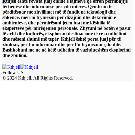
Kthjell është revista juaj online e lajmeve që ofron përmbajtje
tërheqëse dhe informuese për çdo interes. Qëndroni të
përditësuar me zhvillimet më të fundit në teknologji dhe
shkencë, merrni frymëzim për dizajnin dhe dekorimin e
ambienteve, dhe përmirësoni jetën tuaj me këshilla të
ekspertëve për mirëqenien personale. Zhytuni në botën e pasur
të artit dhe kulturës, eksploroni destinacione të reja udhëtimi
dhe mësoni shumë më tepër. Kthjell është porta juaj për të
zbuluar, për t’u informuar dhe për t’u frymëzuar çdo ditë.
Bashkohuni me ne në këtë udhëtim të vazhdueshëm eksplorimi
dhe zbulimi.
Follow US
© 2024 Kthjell. All Rights Reserved.