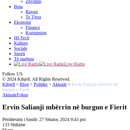
Zhvillim
Bota
Rajoni
Te Tjera
Ekonomi
Finance
Korrupsion
HI-Tech
Kulture
Sociale
Sporti
Të ruajtura
Live Radio
Follow US
© 2024 Kthjell. All Rights Reserved.
Kthjell
>
Blog
>
Politike
>
Aktuale
>
Ervin Salianji mbërrin në
burgun e Fierit
Aktuale
Fokus
Ervin Salianji mbërrin në burgun e Fierit
Përditësimi i fundit: 27 Shtator, 2024 9:43 pm
133 Shikime
Share