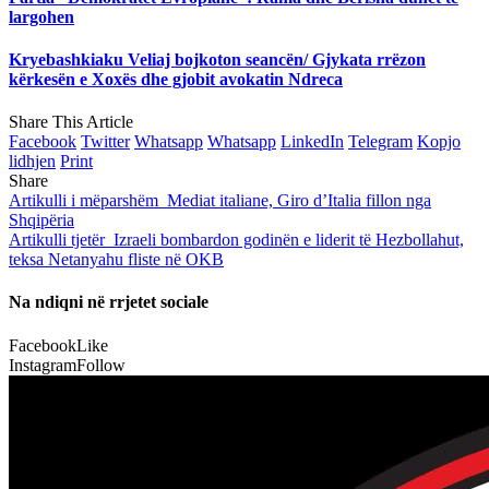
largohen
Kryebashkiaku Veliaj bojkoton seancën/ Gjykata rrëzon
kërkesën e Xoxës dhe gjobit avokatin Ndreca
Share This Article
Facebook
Twitter
Whatsapp
Whatsapp
LinkedIn
Telegram
Kopjo
lidhjen
Print
Share
Artikulli i mëparshëm
Mediat italiane, Giro d’Italia fillon nga
Shqipëria
Artikulli tjetër
Izraeli bombardon godinën e liderit të Hezbollahut,
teksa Netanyahu fliste në OKB
Na ndiqni në rrjetet sociale
Facebook
Like
Instagram
Follow