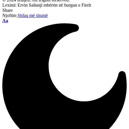
Leximi:
Ervin Salianji mbërrin në burgun e Fierit
Share
Njoftim
Shfaq më shumë
Ndryshimi
Aa
i
madhësisë
së
shkronjave