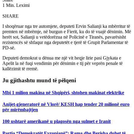
1 Min. Leximi
SHARE
I shoqëruar nga tre automjete, deputeti Ervin Salianji ka mbërritur të
premten në mbrëmje, në burgun e Fierit, ku do të vuajë dënimin. Më
herët sot, Salianji u vetëdorëzua në Policinë e Tiranës, pavarësisht
rezistencës së shfaqur nga deputetët e tjerë të Grupit Parlamentar të
PD-së.
Deputeti demokrat u dënua me një vit heqje lirie pasi Gjykata e
Apelit la në fuqi vendimin për dënimin e tij për veprën penale të
kallëzimit të rremë.
Ju gjithashtu mund të pëlqeni
Mbi 1 milion makina në Shqipëri, shtohen makinat elektrike
Anijet-gjeneratorë në Vlorë/ KESH hap tender 20 milionë euro
për mirëmbajtjen
100 ushtarë amerikanë u plagosën nga sulmet e Iranit
Partia “Demokratët Evropianë”: Rama dhe Berisha duhet të