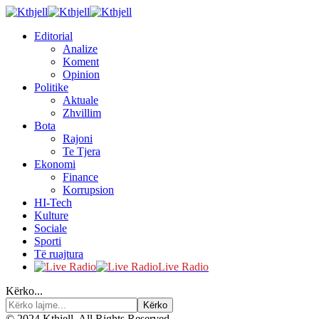
Editorial
Analize
Koment
Opinion
Politike
Aktuale
Zhvillim
Bota
Rajoni
Te Tjera
Ekonomi
Finance
Korrupsion
HI-Tech
Kulture
Sociale
Sporti
Të ruajtura
Live Radio
Kërko...
© 2024 Kthjell. All Rights Reserved.