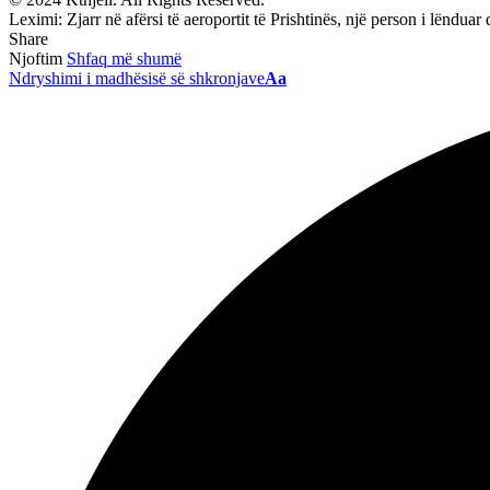
Leximi:
Zjarr në afërsi të aeroportit të Prishtinës, një person i lëndua
Share
Njoftim
Shfaq më shumë
Ndryshimi i madhësisë së shkronjave
Aa