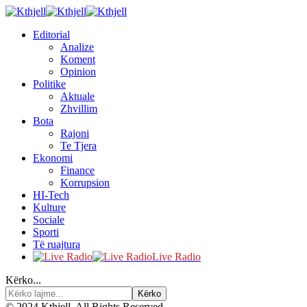
Editorial
Analize
Koment
Opinion
Politike
Aktuale
Zhvillim
Bota
Rajoni
Te Tjera
Ekonomi
Finance
Korrupsion
HI-Tech
Kulture
Sociale
Sporti
Të ruajtura
Live Radio
Kërko...
© 2024 Kthjell. All Rights Reserved.