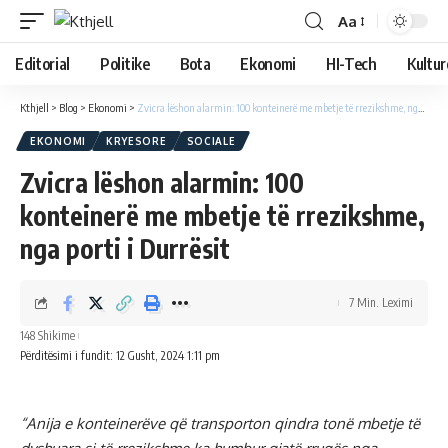
Aa
Editorial
Politike
Bota
Ekonomi
HI-Tech
Kultur
Kthjell
>
Blog
>
Ekonomi
>
Zvicra lëshon alarmin: 100 konteinerë me mbetje të rrezikshme, nga porti i Durrësit
EKONOMI
KRYESORE
SOCIALE
Zvicra lëshon alarmin: 100
konteinerë me mbetje të rrezikshme,
nga porti i Durrësit
7 Min. Leximi
148 Shikime
Përditësimi i fundit: 12 Gusht, 2024 1:11 pm
“Anija e konteinerëve që transporton qindra tonë mbetje të