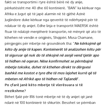
fakti se transportimi i tyre është bërë në dy anije,
përkatësisht me 40 dhe 60 kontinierë. “BAN” ka kërkuar nga
Afrika e Jugut që të japë alarmin në të gjithë Azinë
Juglindore duke kërkuar nga qeveritë të ndërhyejnë për të
ndaluar të dy anijet. Edhe linja e transportit MAERSK është
ftuar të ndalojë menjëherë transportin, në mënyrë që ato të
kthehen në vendin e origjinës, Shqipëri. Musa Chamane,
përgjegjës për mbetje në groundëork tha: “
Ne kërkojmë që
këto dy anije të kapen. Konteinerët të analizohen këtu për
të siguruar që nuk do të shkojnë në asnjë vend tjetër apo
të hidhen në oqeran. Nëse konfirmohet se përmbajnë
mbetje toksike, duhet të kthehen direkt te dërguesi
bashkë me kostot e tyre dhe të mos lejohet kurrë që të
mbeten në Afrikë apo të hidhen në Tajlandë
”.
Po çfarë janë këto mbetje të vlerësuara si të
rrezikshme?
Bëhet fjalë për 816 tonë mbetje në të dy anijet që janë
ndarë në 100 kontinierë të shkurtër. Besohet se përmban