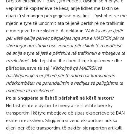
Drejtori ekzekutiv i “BAN”, Jim Puckett dyshon se mënyra e
veprimit të kapitenëve të kësaj anije lidhet me faktin se
duan t’i shmangen përgjegjësisë para ligjit. Dyshohet se me
mjetin e tyre të lundrimit ata të jenë përfshirë në trafikimin
e mbetjeve të rrezikshme. Ai deklaroi:
“Nuk ka arsye tjetër
për këtë sjellje përveç përpjekjes nga ana e MAERSK për të
shmangur arrestimin ose vonesat për shkak të mundësisë
që anija e tyre të jetë e përfshirë në trafikimin e mbetjeve të
rrezikshme
”. Më tej shtoi dhe i bëri thirrje kapitenëve dhe
përfaqësuesve të saj: “
Kërkojmë që MAERSK të
bashkëpunojë menjëherë për të ndihmuar komunitetin
ndërkombëtar në parandalimin e hedhjes së paligjshme të
mbetjeve të rrezikshme
”.
Po si Shqipëria si është përfshirë në këtë histori?
Në fakt është e dyshimtë mënyra se si është bërë ky
transportim i këtyre mbetjeve që sipas ekspertëve të BAN
është i rrezikshëm. Shqipëria si vend eksportues nuk ka
dijeni për këtë transportim, të paktën siç raporton artikulli.