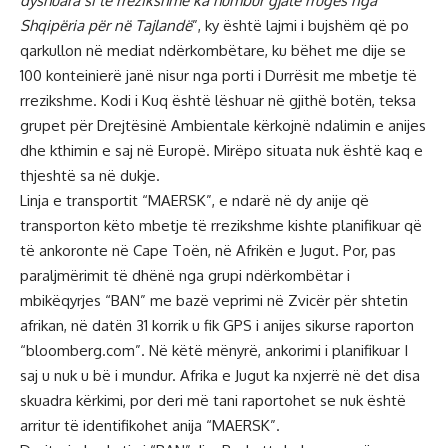
dyshuara si të rrezikshme ka humbur gjatë rrugës nga
Shqipëria për në Tajlandë
”, ky është lajmi i bujshëm që po
qarkullon në mediat ndërkombëtare, ku bëhet me dije se
100 konteinierë janë nisur nga porti i Durrësit me mbetje të
rrezikshme. Kodi i Kuq është lëshuar në gjithë botën, teksa
grupet për Drejtësinë Ambientale kërkojnë ndalimin e anijes
dhe kthimin e saj në Europë. Mirëpo situata nuk është kaq e
thjeshtë sa në dukje.
Linja e transportit “MAERSK”, e ndarë në dy anije që
transporton këto mbetje të rrezikshme kishte planifikuar që
të ankoronte në Cape Toën, në Afrikën e Jugut. Por, pas
paraljmërimit të dhënë nga grupi ndërkombëtar i
mbikëqyrjes “BAN” me bazë veprimi në Zvicër për shtetin
afrikan, në datën 31 korrik u fik GPS i anijes sikurse raporton
“bloomberg.com”. Në këtë mënyrë, ankorimi i planifikuar I
saj u nuk u bë i mundur. Afrika e Jugut ka nxjerrë në det disa
skuadra kërkimi, por deri më tani raportohet se nuk është
arritur të identifikohet anija “MAERSK”.