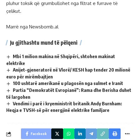
pluhur toksik që grumbullohet nga filtrat e furrave të
çelikut.
Marrë nga Newsbomb.al
Ju gjithashtu mund të pëlqeni
Mbi 1 milion makina në Shqipëri, shtohen makinat
elektrike
Anijet-gjeneratorë në Vlorë/ KESH hap tender 20 milionë
euro për mirëmbajtjen
100 ushtarë amerikanë u plagosën nga sulmet e Iranit
Partia “Demokratët Evropianë”: Rama dhe Berisha duhet
të largohen
Vendimi i parë i kryeministrit britanik Andy Burnham:
Heqja e TVSH-së për energjinë elektrike familjare
Facebook