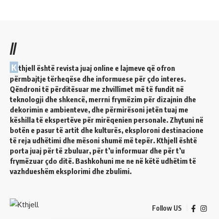
//
K
thjell është revista juaj online e lajmeve që ofron
përmbajtje tërheqëse dhe informuese për çdo interes.
Qëndroni të përditësuar me zhvillimet më të fundit në
teknologji dhe shkencë, merrni frymëzim për dizajnin dhe
dekorimin e ambienteve, dhe përmirësoni jetën tuaj me
këshilla të ekspertëve për mirëqenien personale. Zhytuni në
botën e pasur të artit dhe kulturës, eksploroni destinacione
të reja udhëtimi dhe mësoni shumë më tepër. Kthjell është
porta juaj për të zbuluar, për t’u informuar dhe për t’u
frymëzuar çdo ditë. Bashkohuni me ne në këtë udhëtim të
vazhdueshëm eksplorimi dhe zbulimi.
Follow US