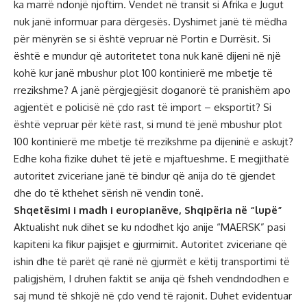
ka marrë ndonjë njoftim. Vendet në transit si Afrika e Jugut
nuk janë informuar para dërgesës. Dyshimet janë të mëdha
për mënyrën se si është vepruar në Portin e Durrësit. Si
është e mundur që autoritetet tona nuk kanë dijeni në një
kohë kur janë mbushur plot 100 kontinierë me mbetje të
rrezikshme? A janë përgjegjësit doganorë të pranishëm apo
agjentët e policisë në çdo rast të import – eksportit? Si
është vepruar për këtë rast, si mund të jenë mbushur plot
100 kontinierë me mbetje të rrezikshme pa dijeninë e askujt?
Edhe koha fizike duhet të jetë e mjaftueshme. E megjithatë
autoritet zviceriane janë të bindur që anija do të gjendet
dhe do të kthehet sërish në vendin tonë.
Shqetësimi i madh i europianëve, Shqipëria në “lupë”
Aktualisht nuk dihet se ku ndodhet kjo anije “MAERSK” pasi
kapiteni ka fikur pajisjet e gjurmimit. Autoritet zviceriane që
ishin dhe të parët që ranë në gjurmët e këtij transportimi të
paligjshëm, I druhen faktit se anija që fsheh vendndodhen e
saj mund të shkojë në çdo vend të rajonit. Duhet evidentuar