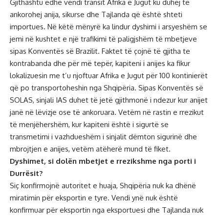
Gjithashtu edhe vendi transit Afrika e Jugut ku duhej të
ankorohej anija, sikurse dhe Tajlanda që është shteti
importues. Në këtë mënyrë ka lindur dyshimi i arsyeshëm se
jemi në kushtet e një trafikimi të paligjshëm të mbetjeve
sipas Konventës së Brazilit. Faktet të çojnë të gjitha te
kontrabanda dhe për më tepër, kapiteni i anijes ka fikur
lokalizuesin me t’u njoftuar Afrika e Jugut për 100 kontinierët
që po transportoheshin nga Shqipëria. Sipas Konventës së
SOLAS, sinjali IAS duhet të jetë gjithmonë i ndezur kur anijet
janë në lëvizje ose të ankoruara. Vetëm në rastin e rrezikut
të menjëhershëm, kur kapiteni është i sigurtë se
transmetimi i vazhdueshëm i sinjalit dëmton sigurinë dhe
mbrojtjen e anijes, vetëm atëherë mund të fiket.
Dyshimet, si dolën mbetjet e rrezikshme nga porti i
Durrësit?
Siç konfirmojnë autoritet e huaja, Shqipëria nuk ka dhënë
miratimin për eksportin e tyre. Vendi ynë nuk është
konfirmuar për eksportin nga eksportuesi dhe Tajlanda nuk