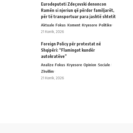
Eurodeputeti Zdeçovski denoncon
Ramën si njeriun që përdor familjarët,
për të transportuar para jashtë shtetit
Aktuale
Fokus
Koment
Kryesore
Politike
21 Korrik, 2026
Foreign Policy për protestat në
Shqipëri: “Flamingot kundër
autokratëve”
Analize
Fokus
Kryesore
Opinion
Sociale
Zhvillim
21 Korrik, 2026