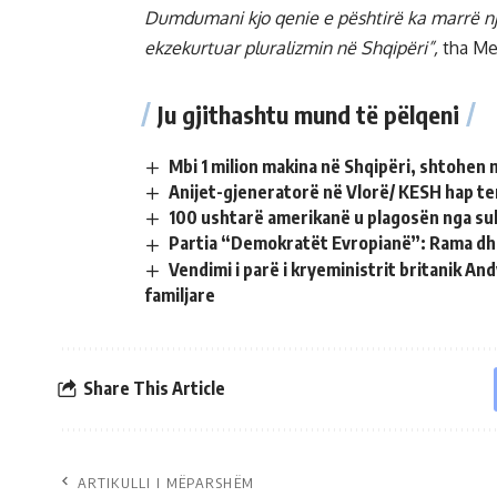
Dumdumani kjo qenie e pështirë ka marrë nje
ekzekurtuar pluralizmin në Shqipëri”,
tha Me
Ju gjithashtu mund të pëlqeni
Mbi 1 milion makina në Shqipëri, shtohen 
Anijet-gjeneratorë në Vlorë/ KESH hap te
100 ushtarë amerikanë u plagosën nga sul
Partia “Demokratët Evropianë”: Rama dh
Vendimi i parë i kryeministrit britanik A
familjare
Share This Article
ARTIKULLI I MËPARSHËM