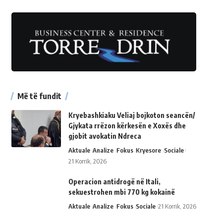
Më të fundit
Kryebashkiaku Veliaj bojkoton seancën/
Gjykata rrëzon kërkesën e Xoxës dhe
gjobit avokatin Ndreca
Aktuale
Analize
Fokus
Kryesore
Sociale
21 Korrik, 2026
Operacion antidrogë në Itali,
sekuestrohen mbi 770 kg kokainë
Aktuale
Analize
Fokus
Sociale
21 Korrik, 2026