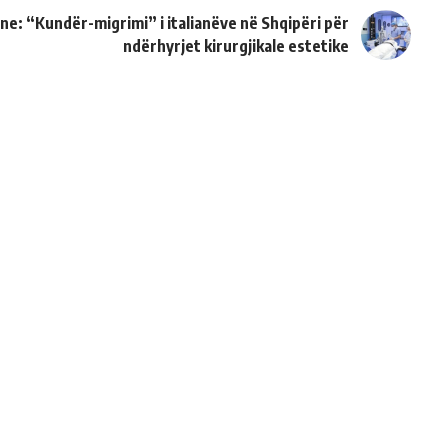
ane: “Kundër-migrimi” i italianëve në Shqipëri për
ndërhyrjet kirurgjikale estetike