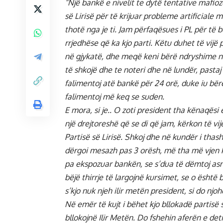
“Një bankë e nivelit te dytë tentative mafioze
së Lirisë për të krijuar probleme artificiale
thotë nga je ti. Jam përfaqësues i PL për të 
rrjedhëse që ka kjo parti. Këtu duhet të vijë p
në gjykatë, dhe meqë keni bërë ndryshime në
të shkojë dhe te noteri dhe në lundër, pastaj 
falimentoj atë bankë për 24 orë, duke iu bërë
falimentoj më keq se suden.
E mora, si je.. O zoti president tha kënaqësi 
një drejtoreshë që se di që jam, kërkon të vi
Partisë së Lirisë. Shkoj dhe në kundër i tha
dërgoi mesazh pas 3 orësh, më tha më vjen k
pa ekspozuar bankën, se s’dua të dëmtoj asn
bëjë thirrje të largojnë kursimet, se o është 
s’kjo nuk njeh ilir metën president, si do nj
Në emër të kujt i bëhet kjo bllokadë partisë 
bllokojnë Ilir Metën. Do fshehin aferën e deti