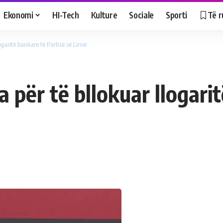
Ekonomi
HI-Tech
Kulture
Sociale
Sporti
Të r
garitë bankare të Partisë së Lirisë
 për të bllokuar llogari