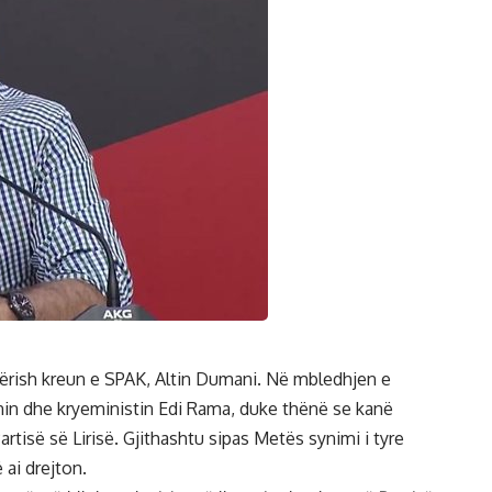
r sërish kreun e SPAK, Altin Dumani. Në mbledhjen e
nin dhe kryeministin Edi Rama, duke thënë se kanë
artisë së Lirisë. Gjithashtu sipas Metës synimi i tyre
 ai drejton.