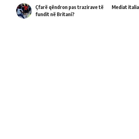
Çfarë qëndron pas trazirave të
Mediat itali
fundit në Britani?