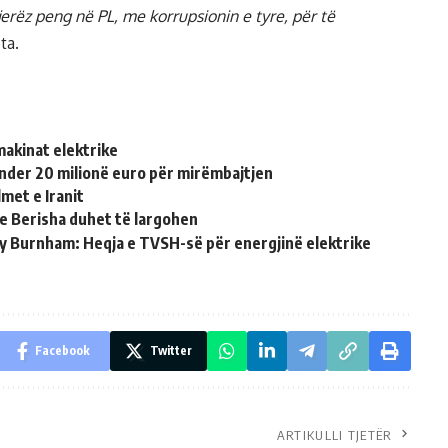
rëz peng në PL, me korrupsionin e tyre, për të
ta.
makinat elektrike
nder 20 milionë euro për mirëmbajtjen
met e Iranit
e Berisha duhet të largohen
ndy Burnham: Heqja e TVSH-së për energjinë elektrike
Facebook
Twitter
ARTIKULLI TJETËR