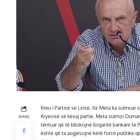
Kreu i Partisë së Lirisë, Ilir Meta ka sulmua
Kryesisë së kësaj partie, Meta sulmoi Duma
SHARE
tentuar që të bllokojnë llogaritë bankare te P
është që ta asgjësojnë këtë forcë politike që