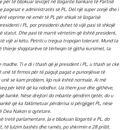
 për të bllokuar levizjet në llogarite bankare të Partisë
 me pagesat e administratës së PL.
Del një super zonjë dhe i
bërë veprime në emër të PL për shkak të llogarisë
residenti i PL, por presidenti duhet të vijë pasi të shkojë
 statut. Dhe pasi të marrë vërtetim që është president,
të vijë ai këtu.
Petriti u tregua tropojan tolerant. Mund ta
 thierje shqiptarëve të tërheqin të gjitha kursimet, ta
e madhe. Ti e di i thash që je president i PL, u thash se cke
jë unë të firmos për të pagujt pagat e punonjësve të
sh unë se kam problem, kjo nuk është normale. Ai më
eq për këtë që ka ndodhur. Ua them juve dhe gjithëve,
jë bankë. Nëse drejtori do mbante qëndrim tjetër, do u
bankë që ka faklimetuar përderisa si përgjigjet PL, nëse
ohë Dea Nakon si qytetare.
së tretë parlamentare. Ja e bllokuan llogaritë e PL, do
t, të lulzim bashës dhe ramës, po shkrimin e 28 prillit.