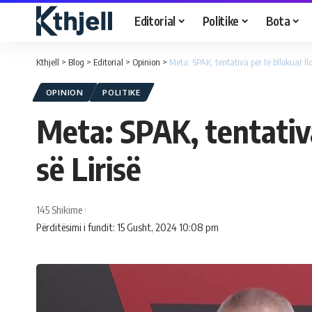
Editorial
Politike
Bota
Kthjell
>
Blog
>
Editorial
>
Opinion
>
Meta: SPAK, tentativa për të bllokuar llo
OPINION
POLITIKE
Meta: SPAK, tentativa
së Lirisë
145 Shikime
Përditësimi i fundit: 15 Gusht, 2024 10:08 pm