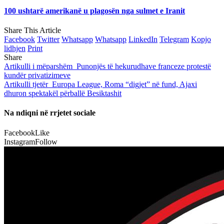
100 ushtarë amerikanë u plagosën nga sulmet e Iranit
Share This Article
Facebook
Twitter
Whatsapp
Whatsapp
LinkedIn
Telegram
Kopjo
lidhjen
Print
Share
Artikulli i mëparshëm
Punonjës të hekurudhave franceze protestë
kundër privatizimeve
Artikulli tjetër
Europa League, Roma “digjet” në fund, Ajaxi
dhuron spektakël përballë Besiktashit
Na ndiqni në rrjetet sociale
Facebook
Like
Instagram
Follow