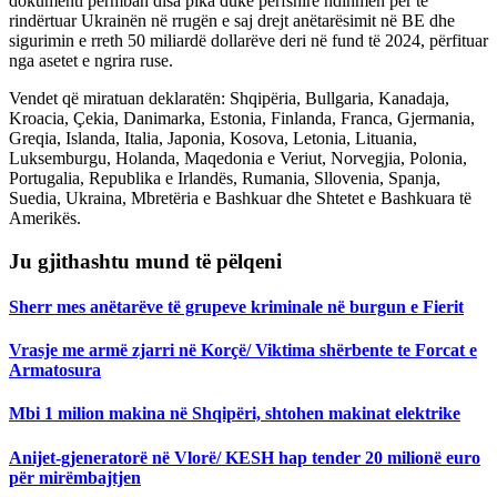
dokumenti përmban disa pika duke përfshirë ndihmën për të
rindërtuar Ukrainën në rrugën e saj drejt anëtarësimit në BE dhe
sigurimin e rreth 50 miliardë dollarëve deri në fund të 2024, përfituar
nga asetet e ngrira ruse.
Vendet që miratuan deklaratën: Shqipëria, Bullgaria, Kanadaja,
Kroacia, Çekia, Danimarka, Estonia, Finlanda, Franca, Gjermania,
Greqia, Islanda, Italia, Japonia, Kosova, Letonia, Lituania,
Luksemburgu, Holanda, Maqedonia e Veriut, Norvegjia, Polonia,
Portugalia, Republika e Irlandës, Rumania, Sllovenia, Spanja,
Suedia, Ukraina, Mbretëria e Bashkuar dhe Shtetet e Bashkuara të
Amerikës.
Ju gjithashtu mund të pëlqeni
Sherr mes anëtarëve të grupeve kriminale në burgun e Fierit
Vrasje me armë zjarri në Korçë/ Viktima shërbente te Forcat e
Armatosura
Mbi 1 milion makina në Shqipëri, shtohen makinat elektrike
Anijet-gjeneratorë në Vlorë/ KESH hap tender 20 milionë euro
për mirëmbajtjen