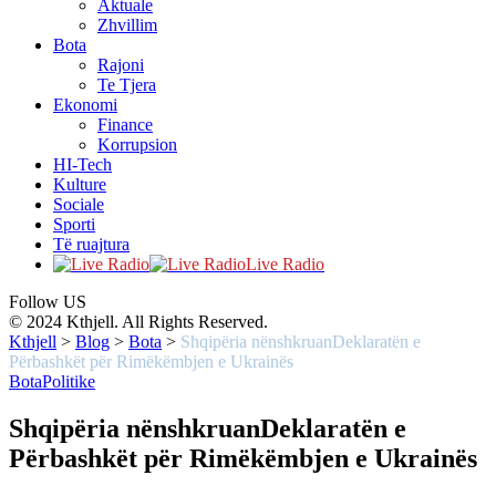
Aktuale
Zhvillim
Bota
Rajoni
Te Tjera
Ekonomi
Finance
Korrupsion
HI-Tech
Kulture
Sociale
Sporti
Të ruajtura
Live Radio
Follow US
© 2024 Kthjell. All Rights Reserved.
Kthjell
>
Blog
>
Bota
>
Shqipëria nënshkruanDeklaratën e
Përbashkët për Rimëkëmbjen e Ukrainës
Bota
Politike
Shqipëria nënshkruanDeklaratën e
Përbashkët për Rimëkëmbjen e Ukrainës