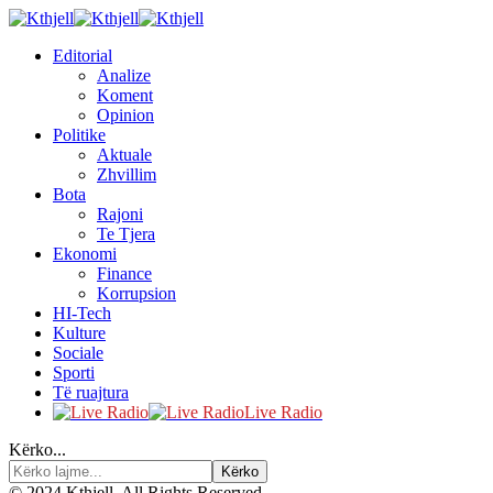
Editorial
Analize
Koment
Opinion
Politike
Aktuale
Zhvillim
Bota
Rajoni
Te Tjera
Ekonomi
Finance
Korrupsion
HI-Tech
Kulture
Sociale
Sporti
Të ruajtura
Live Radio
Kërko...
© 2024 Kthjell. All Rights Reserved.