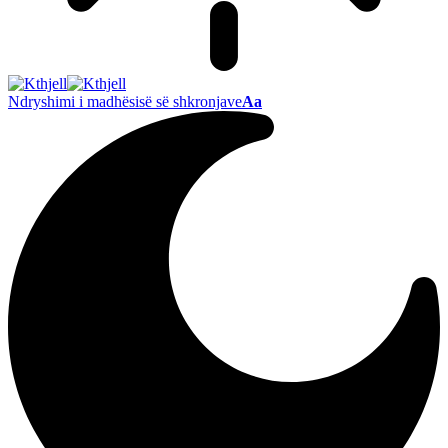
Ndryshimi i madhësisë së shkronjave
Aa