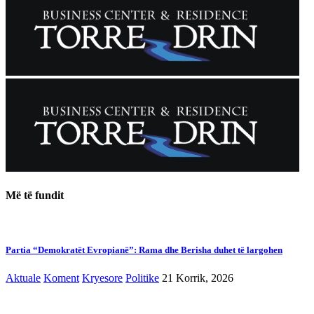
Më të fundit
Partia “Demokratët Evropianë”: Rama dhe Berisha duhet të largohen
Aktuale
Koment
Kryesore
Politike
21 Korrik, 2026