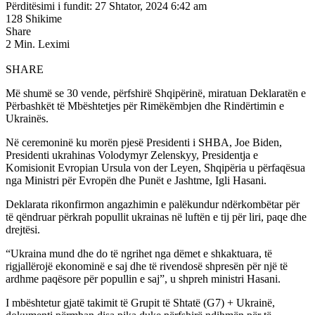
Përditësimi i fundit: 27 Shtator, 2024 6:42 am
128 Shikime
Share
2 Min. Leximi
SHARE
Më shumë se 30 vende, përfshirë Shqipërinë, miratuan Deklaratën e
Përbashkët të Mbështetjes për Rimëkëmbjen dhe Rindërtimin e
Ukrainës.
Në ceremoninë ku morën pjesë Presidenti i SHBA, Joe Biden,
Presidenti ukrahinas Volodymyr Zelenskyy, Presidentja e
Komisionit Evropian Ursula von der Leyen, Shqipëria u përfaqësua
nga Ministri për Evropën dhe Punët e Jashtme, Igli Hasani.
Deklarata rikonfirmon angazhimin e palëkundur ndërkombëtar për
të qëndruar përkrah popullit ukrainas në luftën e tij për liri, paqe dhe
drejtësi.
“Ukraina mund dhe do të ngrihet nga dëmet e shkaktuara, të
rigjallërojë ekonominë e saj dhe të rivendosë shpresën për një të
ardhme paqësore për popullin e saj”, u shpreh ministri Hasani.
I mbështetur gjatë takimit të Grupit të Shtatë (G7) + Ukrainë,