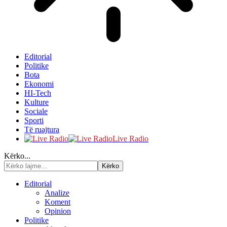
Editorial
Politike
Bota
Ekonomi
HI-Tech
Kulture
Sociale
Sporti
Të ruajtura
Live Radio
Kërko...
Editorial
Analize
Koment
Opinion
Politike