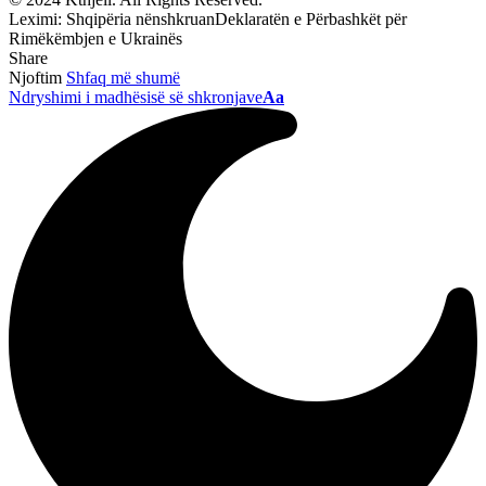
Leximi:
Shqipëria nënshkruanDeklaratën e Përbashkët për
Rimëkëmbjen e Ukrainës
Share
Njoftim
Shfaq më shumë
Ndryshimi i madhësisë së shkronjave
Aa