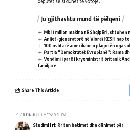
deputet se si duhet të votojë.
Ju gjithashtu mund të pëlqeni
Mbi 1 milion makina në Shqipëri, shtohen 
Anijet-gjeneratorë në Vlorë/ KESH hap te
100 ushtarë amerikanë u plagosën nga sul
Partia “Demokratët Evropianë”: Rama dh
Vendimi i parë i kryeministrit britanik A
familjare
Share This Article
ARTIKULLI I MËPARSHËM
Studimi i ri: Rriten hetimet dhe dënimet për