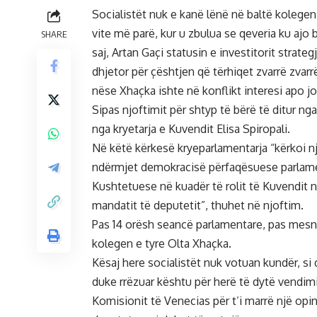
Socialistët nuk e kanë lënë në baltë kolegen 
vite më parë, kur u zbulua se qeveria ku ajo 
SHARE
saj, Artan Gaçi statusin e investitorit strate
dhjetor për çështjen që tërhiqet zvarrë zvar
nëse Xhaçka ishte në konflikt interesi apo jo
Sipas njoftimit për shtyp të bërë të ditur ng
nga kryetarja e Kuvendit Elisa Spiropali.
Në këtë kërkesë kryeparlamentarja “kërkoi n
ndërmjet demokracisë përfaqësuese parlame
Kushtetuese në kuadër të rolit të Kuvendit
mandatit të deputetit”, thuhet në njoftim.
Pas 14 orësh seancë parlamentare, pas mesna
kolegen e tyre Olta Xhaçka.
Kësaj here socialistët nuk votuan kundër, si
duke rrëzuar kështu për herë të dytë vendimi
Komisionit të Venecias për t’i marrë një o