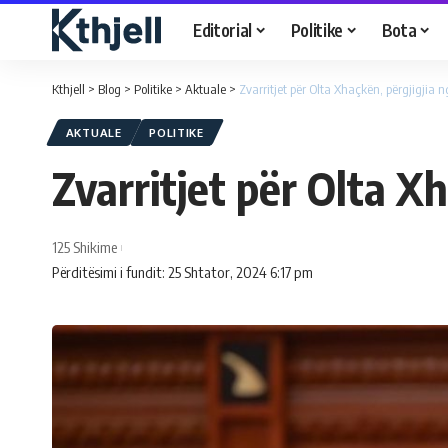
Editorial
Politike
Bota
Kthjell
>
Blog
>
Politike
>
Aktuale
>
Zvarritjet për Olta Xhaçkën, përgjigjia 
AKTUALE
POLITIKE
Zvarritjet për Olta X
125 Shikime
Përditësimi i fundit: 25 Shtator, 2024 6:17 pm