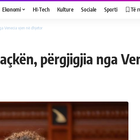
Ekonomi
HI-Tech
Kulture
Sociale
Sporti
Të r
nga Venecia vjen në dhjetor
haçkën, përgjigjia nga Ve