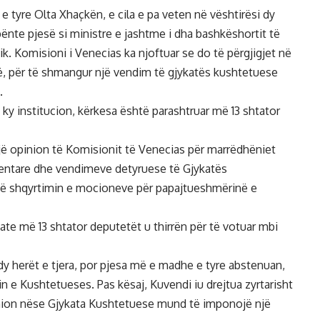
e tyre Olta Xhaçkën, e cila e pa veten në vështirësi dy
bënte pjesë si ministre e jashtme i dha bashkëshortit të
gjik. Komisioni i Venecias ka njoftuar se do të përgjigjet në
rë, për të shmangur një vendim të gjykatës kushtetuese
.
a ky institucion, kërkesa është parashtruar më 13 shtator
jë opinion të Komisionit të Venecias për marrëdhëniet
ntare dhe vendimeve detyruese të Gjykatës
 në shqyrtimin e mocioneve për papajtueshmërinë e
te më 13 shtator deputetët u thirrën për të votuar mbi
 dy herët e tjera, por pjesa më e madhe e tyre abstenuan,
n e Kushtetueses. Pas kësaj, Kuvendi iu drejtua zyrtarisht
pinion nëse Gjykata Kushtetuese mund të imponojë një