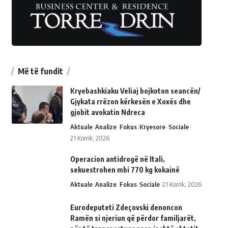
Më të fundit
Kryebashkiaku Veliaj bojkoton seancën/
Gjykata rrëzon kërkesën e Xoxës dhe
gjobit avokatin Ndreca
Aktuale
Analize
Fokus
Kryesore
Sociale
21 Korrik, 2026
Operacion antidrogë në Itali,
sekuestrohen mbi 770 kg kokainë
Aktuale
Analize
Fokus
Sociale
21 Korrik, 2026
Eurodeputeti Zdeçovski denoncon
Ramën si njeriun që përdor familjarët,