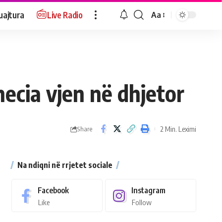
uajtura
Live Radio
Aa
necia vjen në dhjetor
2 Min. Leximi
Share
Na ndiqni në rrjetet sociale
Facebook
Instagram
Like
Follow