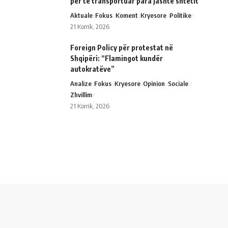
për të transportuar para jashtë shtetit
Aktuale
Fokus
Koment
Kryesore
Politike
21 Korrik, 2026
Foreign Policy për protestat në
Shqipëri: “Flamingot kundër
autokratëve”
Analize
Fokus
Kryesore
Opinion
Sociale
Zhvillim
21 Korrik, 2026