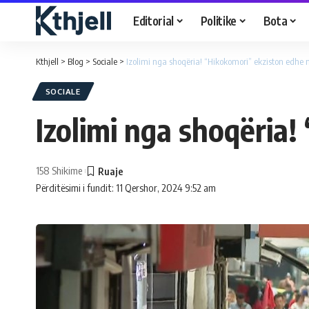
Editorial
Politike
Bota
Kthjell
>
Blog
>
Sociale
>
Izolimi nga shoqëria! “Hikokomori” ekziston edhe n
SOCIALE
Izolimi nga shoqëria!
158 Shikime
Përditësimi i fundit: 11 Qershor, 2024 9:52 am