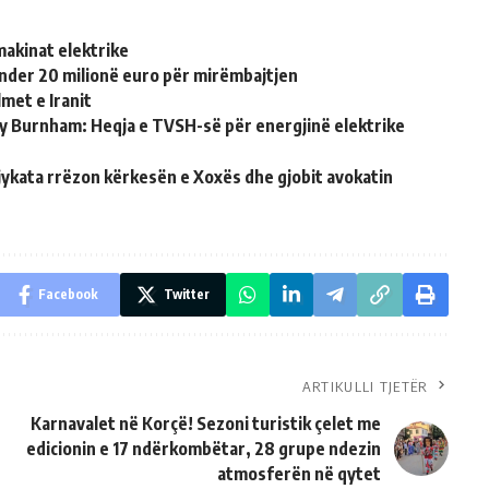
makinat elektrike
nder 20 milionë euro për mirëmbajtjen
met e Iranit
ndy Burnham: Heqja e TVSH-së për energjinë elektrike
jykata rrëzon kërkesën e Xoxës dhe gjobit avokatin
Facebook
Twitter
ARTIKULLI TJETËR
Karnavalet në Korçë! Sezoni turistik çelet me
edicionin e 17 ndërkombëtar, 28 grupe ndezin
atmosferën në qytet