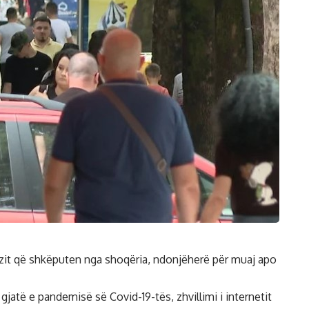
ëzit që shkëputen nga shoqëria, ndonjëherë për muaj apo
jatë e pandemisë së Covid-19-tës, zhvillimi i internetit