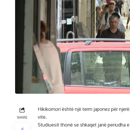
Hikikomori është një term japonez për njer
vite.
SHARE
Studiuesit thonë se shkaqet janë periudha e g