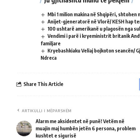
Mbi 1 milion makina në Shqipëri, shtohen 
Anijet-gjeneratorë në Vlorë/ KESH hap te
100 ushtarë amerikanë u plagosën nga sul
Vendimi i parë i kryeministrit britanik A
familjare
Kryebashkiaku Veliaj bojkoton seancën/ G
Ndreca
Share This Article
ARTIKULLI I MËPARSHËM
Alarm me aksidentet në punë! Vetëm në
muajin maj humbën jetën 6 persona, problem
kushtet e sigurisë