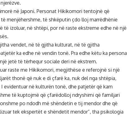
njerëzve.
imorë në Japoni. Personat Hikikomori tentojnë që
 të menjëhershme, të shkëputin çdo lloj marrëdhënie
ë të izoluar, në shtëpi, por në raste ekstreme edhe në një
sës.
tha vendet, në të gjitha kulturat, në të gjitha
atjetër ka edhe në vendin tonë. Pra edhe këtu ka persona
 një jetë të tërhequr sociale deri në ekstrem.
uar raste me Hikikomori, megjithëse e referojnë si një
arët thonë që nuk e di çfarë ka, nuk del nga shtëpia,
 I evidentuar në kulturën tonë, dhe patjetër që kam
ishme të kuptojmë që çfarëdolloj ndryshimi që familjari
konshme po ndodh më shëndetin e tij mendor dhe që
lizuar tek ekspertët e shëndetit mendor”, tha psikologia