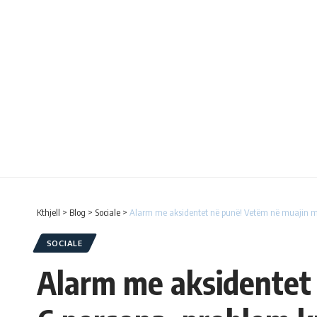
Kthjell
>
Blog
>
Sociale
>
Alarm me aksidentet në punë! Vetëm në muajin ma
SOCIALE
Alarm me aksidentet