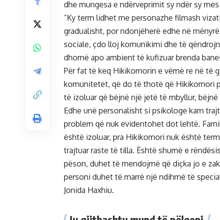
dhe mungesa e ndërveprimit sy ndër sy mes 
“Ky term lidhet me personazhe filmash vizat
gradualisht, por ndonjëherë edhe në mënyrë
sociale, çdo lloj komunikimi dhe të qëndrojn
dhomë apo ambient të kufizuar brenda bane
Për fat të keq Hikikomorin e vëmë re në të gji
komunitetet, që do të thotë që Hikikomori p
të izoluar që bëjnë një jetë të mbyllur, bëjnë
Edhe unë personalisht si psikologe kam trajt
problem që nuk evidentohet dot lehtë. Familj
është izoluar, pra Hikikomori nuk është term
trajtuar raste të tilla. Është shumë e rëndës
pëson, duhet të mendojmë që diçka jo e za
personi duhet të marrë një ndihmë të specia
Jonida Haxhiu.
Ju gjithashtu mund të pëlqeni