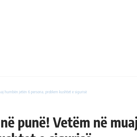
j humbën jetën 6 persona, problem kushtet e sigurisë
 në punë! Vetëm në muaj