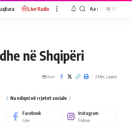
uajtura
Live Radio
Aa
edhe në Shqipëri
2 Min. Leximi
Share
Na ndiqni në rrjetet sociale
Facebook
Instagram
Like
Follow