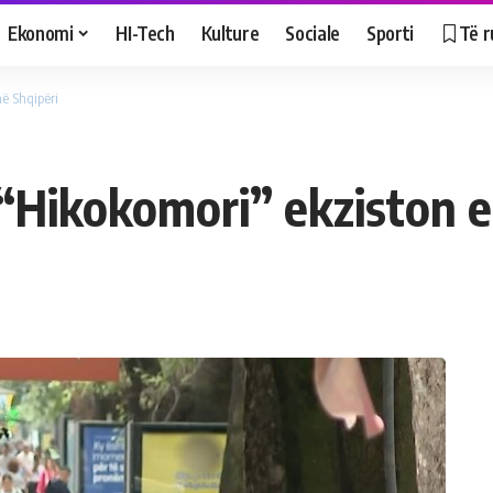
Ekonomi
HI-Tech
Kulture
Sociale
Sporti
Të r
ë Shqipëri
 “Hikokomori” ekziston 