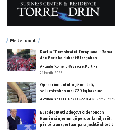
Më të fundit
Partia “Demokratët Evropianë”: Rama
dhe Berisha duhet të largohen
Aktuale
Koment
Kryesore
Politike
21 Korrik, 2026
Operacion antidrogë në Itali,
sekuestrohen mbi 770 kg kokainë
Aktuale
Analize
Fokus
Sociale
21 Korrik, 2026
Eurodeputeti Zdeçovski denoncon
Ramën si njeriun që përdor familjarët,
për të transportuar para jashtë shtetit