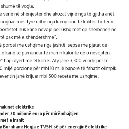
 shumë të vogla.
 vënë në shënjestër dhe akuzat vijnë nga të gjitha anët.
munguar, mes tyre edhe nga kampionë të kalibrit botëror.
sportistët nuk kanë nevojë për ushqimet që shërbehen në
shtë pak më e shëndetshme”.
në porosi me ushqime nga jashtë, sepse me pjatat që
 e kanë të pamundur të marrin kaloritë që u nevojiten.
” hapi dyert më 18 korrik. Aty janë 3,300 vende për të
mijë porcione për mbi 10 mijë banorë të fshatit olimpik.
eventin janë krijuar mbi 500 receta me ushqime.
makinat elektrike
nder 20 milionë euro për mirëmbajtjen
met e Iranit
ndy Burnham: Heqja e TVSH-së për energjinë elektrike