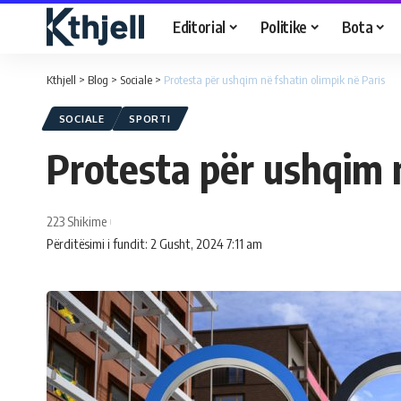
Editorial
Politike
Bota
Kthjell
>
Blog
>
Sociale
>
Protesta për ushqim në fshatin olimpik në Paris
SOCIALE
SPORTI
Protesta për ushqim n
223 Shikime
Përditësimi i fundit: 2 Gusht, 2024 7:11 am