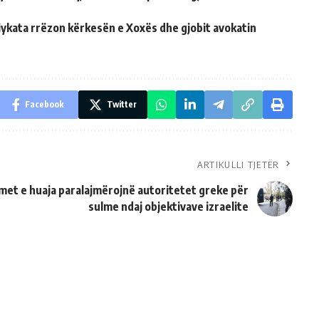
jykata rrëzon kërkesën e Xoxës dhe gjobit avokatin
Facebook
Twitter
ARTIKULLI TJETËR
met e huaja paralajmërojnë autoritetet greke për
sulme ndaj objektivave izraelite