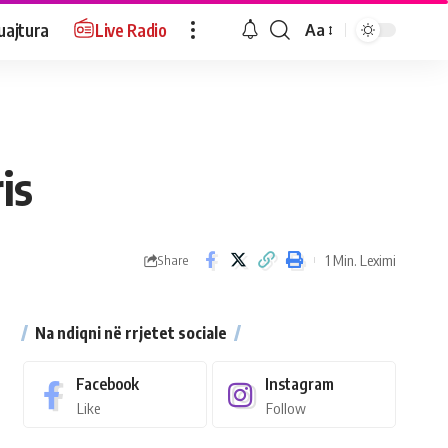
uajtura
Live Radio
Aa
is
1 Min. Leximi
Share
Na ndiqni në rrjetet sociale
Facebook
Instagram
Like
Follow