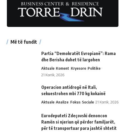
Më të fundit
Partia “Demokratët Evropianë”: Rama
dhe Berisha duhet të largohen
Aktuale
Koment
Kryesore
Politike
21 Korrik, 2026
Operacion antidrogë në Itali,
sekuestrohen mbi 770 kg kokainë
Aktuale
Analize
Fokus
Sociale
21 Korrik, 2026
Eurodeputeti Zdeçovski denoncon
Ramën si njeriun që përdor familjarët,
për të transportuar para jashtë shtetit