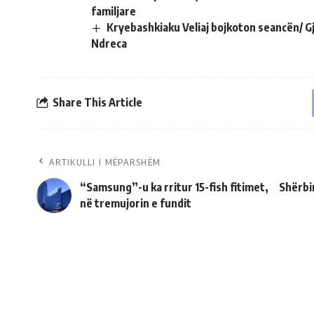
familjare
Kryebashkiaku Veliaj bojkoton seancën/ G
Ndreca
Share This Article
ARTIKULLI I MËPARSHËM
“Samsung”-u ka rritur 15-fish fitimet,
Shërbi
në tremujorin e fundit