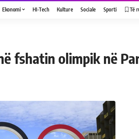
Ekonomi
HI-Tech
Kulture
Sociale
Sporti
Të r
ë fshatin olimpik në Par