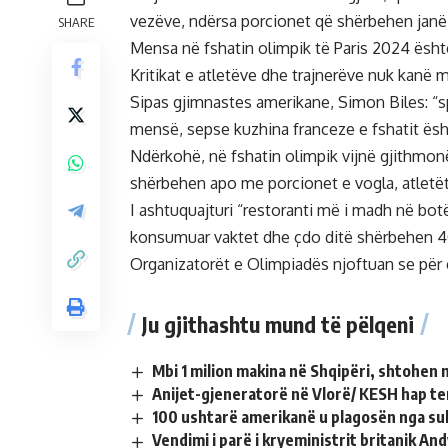
vezëve, ndërsa porcionet që shërbehen janë
SHARE
Mensa në fshatin olimpik të Paris 2024 është
Kritikat e atletëve dhe trajnerëve nuk kanë 
Sipas gjimnastes amerikane, Simon Biles: “
mensë, sepse kuzhina franceze e fshatit ë
Ndërkohë, në fshatin olimpik vijnë gjithmo
shërbehen apo me porcionet e vogla, atletët
I ashtuquajturi “restoranti më i madh në botë
konsumuar vaktet dhe çdo ditë shërbehen 40 
Organizatorët e Olimpiadës njoftuan se për 
Ju gjithashtu mund të pëlqeni
Mbi 1 milion makina në Shqipëri, shtohen 
Anijet-gjeneratorë në Vlorë/ KESH hap te
100 ushtarë amerikanë u plagosën nga sul
Vendimi i parë i kryeministrit britanik A