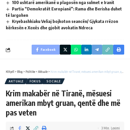
100 ushtarë amerikanë u plagosën nga sulmet e Iranit
Partia “Demokratët Evropianë”: Rama dhe Berisha duhet
të largohen
Kryebashkiaku Veliaj bojkoton seancën/ Gjykata rrëzon
kërkesën e Xoxës dhe gjobit avokatin Ndreca
Facebook
Kthjell
>
Blog
>
Politike
>
Aktuale
>
Krim makabër në Tiranë, mësuesi amerikan mbyt gruan, qentë dhe më pas veten
AKTUALE
FOKUS
SOCIALE
Krim makabër në Tiranë, mësuesi
amerikan mbyt gruan, qentë dhe më
pas veten
3 Min. Leximi