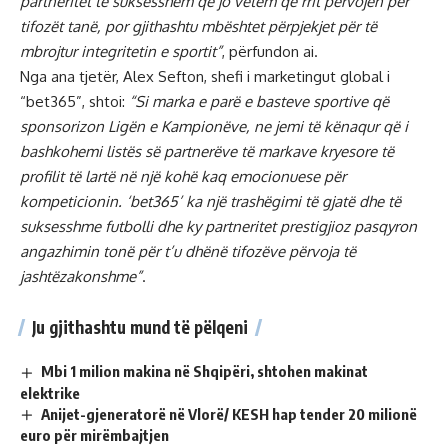
partneritet të suksesshëm që jo vetëm që rrit përvojën për
tifozët tanë, por gjithashtu mbështet përpjekjet për të
mbrojtur integritetin e sportit”
, përfundon ai.
Nga ana tjetër, Alex Sefton, shefi i marketingut global i
“bet365”, shtoi:
“Si marka e parë e basteve sportive që
sponsorizon Ligën e Kampionëve, ne jemi të kënaqur që i
bashkohemi listës së partnerëve të markave kryesore të
profilit të lartë në një kohë kaq emocionuese për
kompeticionin. ‘bet365’ ka një trashëgimi të gjatë dhe të
suksesshme futbolli dhe ky partneritet prestigjioz pasqyron
angazhimin tonë për t’u dhënë tifozëve përvoja të
jashtëzakonshme”
.
Ju gjithashtu mund të pëlqeni
Mbi 1 milion makina në Shqipëri, shtohen makinat
elektrike
Anijet-gjeneratorë në Vlorë/ KESH hap tender 20 milionë
euro për mirëmbajtjen