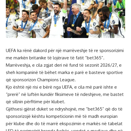
UEFA ka rënë dakord për një marrëveshje të re sponsorizimi
me markën britanike të lojërave të fatit “bet365”.
Marrëveshja, e cila zgjat deri në fund të sezonit 2026/27, e
sheh kompaninë të bëhet marka e parë e basteve sportive
që sponsorizon Champions League.
Kjo është një risi e bërë nga UEFA, e cila më parë ishte e
“prerë” në luftën kundër fiksimeve të ndeshjeve, me bastet
që sillnin përfitime për klubet.
Gjithsesi gjërat duket se ndryshojnë, me “bet365” që do të
sponsorizojë kështu kompeticionin më të madh europian
për klube dhe do të marrë ekspozimin e markës në tabelat
LED të perimetrit brenda fushës, vendet e mediave dhe në