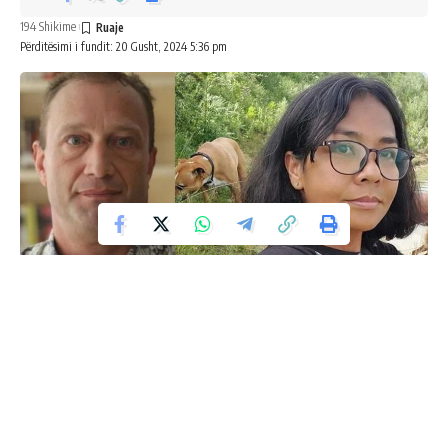
194 Shikime
Përditësimi i fundit: 20 Gusht, 2024 5:36 pm
Një ngjarje e padëgjuar ndonjëherë tronditi vendin tonë një
natë në parë.
Shtetasi amerikan Mathew James Werts, i cili punonte si
mësues në një shkollë në private në Tiranë, vrau fillimisht
gruan e tij nga Indonezia, Saragih Indah Lilis Sartika, dy