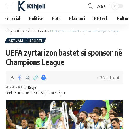
Aa
Editorial
Politike
Bota
Ekonomi
HI-Tech
Kultur
Kthjell
>
Blog
>
Politike
>
Aktuale
>
UEFA zyrtarizon bastet si sponsor në Champions League
AKTUALE
SPORTI
UEFA zyrtarizon bastet si sponsor në
Champions League
3 Min. Leximi
205 Shikime
Përditësimi i fundit: 20 Gusht, 2024 5:37 pm