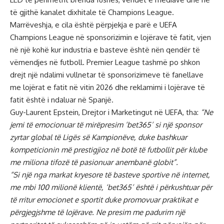
të gjithë kanalet dixhitale të Champions League.
Marrëveshja, e cila është përpjekja e parë e UEFA
Champions League në sponsorizimin e lojërave të fatit, vjen
në një kohë kur industria e basteve është nën qendër të
vëmendjes në futboll. Premier League tashmë po shkon
drejt një ndalimi vullnetar të sponsorizimeve të fanellave
me lojërat e fatit në vitin 2026 dhe reklamimi i lojërave të
fatit është i ndaluar në Spanjë.
Guy-Laurent Epstein, Drejtor i Marketingut në UEFA, tha:
“Ne
jemi të emocionuar të mirëpresim ‘bet365’ si një sponsor
zyrtar global të Ligës së Kampionëve, duke bashkuar
kompeticionin më prestigjioz në botë të futbollit për klube
me miliona tifozë të pasionuar anembanë globit”.
“Si një nga markat kryesore të basteve sportive në internet,
me mbi 100 milionë klientë, ‘bet365’ është i përkushtuar për
të rritur emocionet e sportit duke promovuar praktikat e
përgjegjshme të lojërave. Ne presim me padurim një