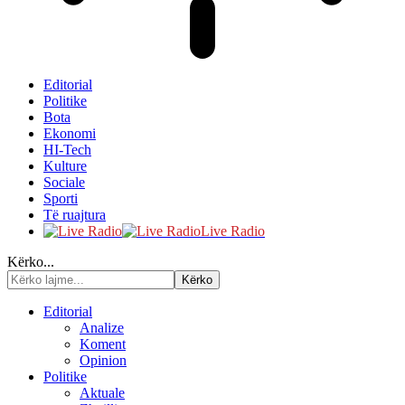
Editorial
Politike
Bota
Ekonomi
HI-Tech
Kulture
Sociale
Sporti
Të ruajtura
Live Radio
Kërko...
Editorial
Analize
Koment
Opinion
Politike
Aktuale