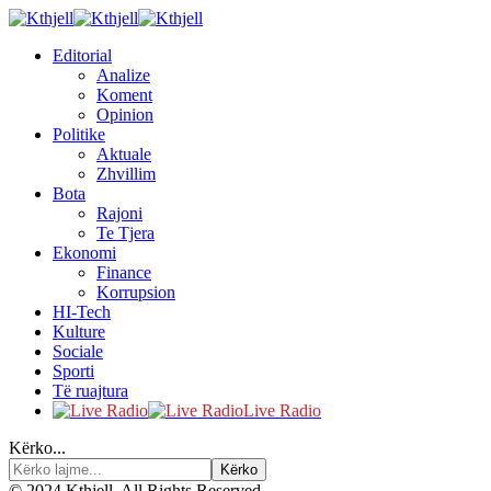
Editorial
Analize
Koment
Opinion
Politike
Aktuale
Zhvillim
Bota
Rajoni
Te Tjera
Ekonomi
Finance
Korrupsion
HI-Tech
Kulture
Sociale
Sporti
Të ruajtura
Live Radio
Kërko...
© 2024 Kthjell. All Rights Reserved.