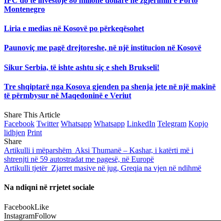
IFC do të investojë 80 milionë dollarë në zgjerimin e Porto
Montenegro
Liria e medias në Kosovë po përkeqësohet
Paunoviç me pagë drejtoreshe, në një institucion në Kosovë
Sikur Serbia, të ishte ashtu siç e sheh Brukseli!
Tre shqiptarë nga Kosova gjenden pa shenja jete në një makinë
të përmbysur në Maqedoninë e Veriut
Share This Article
Facebook
Twitter
Whatsapp
Whatsapp
LinkedIn
Telegram
Kopjo
lidhjen
Print
Share
Artikulli i mëparshëm
Aksi Thumanë – Kashar, i katërti më i
shtrenjti në 59 autostradat me pagesë, në Europë
Artikulli tjetër
Zjarret masive në jug, Greqia na vjen në ndihmë
Na ndiqni në rrjetet sociale
Facebook
Like
Instagram
Follow