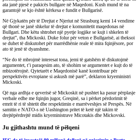
ata janë pjesë e pakicës bullgare në Maqedoni. Kush mund të na
garantojë se kjo është kërkesa e fundit e Bullgarisë.
Në Gjykatën për të Drejtat e Njeriut në Strasburg kemi 14 vendime
që thonë se janë shkelur të drejtat e komunitetit maqedonas në
Bullgari. Dhe këtu shtrohet një pyetje logjike se kujt i shkelen të
drejtat”, tha Mickoski. Duke folur për veton e Bullgarisë, ai theksoi
se duhet të diskutohet për marrëdhënie reale të mira fqinjësore, por
ato të jenë të dyanshme.
“Ne do të mbrojmë interesat tona, jemi të gatshëm të diskutojmë
argumentet, t’i paraqesim ato, të shohim se argumentet e kujt do të
mbizotërojnë. Qytetarët e Maqedonisë kanë kontribuar për
perspektivën evropiane si askush më parë”, deklaron kryeministri
Mickoski.
Që nga ardhja e qeverisë së Mickoskit në pushtet ka pasur përplasje
verbale edhe me fqinjin jugor, Greqinë, sa i përket përdorimit të
emrit të ri të shtetit dhe respektimin e marrëveshjes së Prespës. Në
samitin e NATO-s në Uashington pritet të ketë një takim të
drejtëpërdrejtë midis kryeministrave Micotakis dhe Mickovski.
Ju gjithashtu mund të pëlqeni