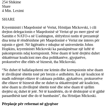
254 Shikime
Share
4 Min. Leximi
SHARE
Kryeministri i Maqedonisë së Veriut, Hristijan Mickovski, i cili
drejton delegacionin e Maqedonisë së Veriut që po merr pjesë në
Samitin e NATO-s në Uashington, shfrytëzoi rastin të prezantojë
disa tema të rëndësishme për Maqedoninë e Veriut me interes për
rajonin e gjerë. Në ligjëratën e mbajtur në universitetin Johns
Hopkins, kryeministri Mickovski ka paralajmëruar një luftë të
pakompromis ndaj korrupsionit. Nëse duam të ketë drejtësi duhet
shkatërruar koalicioni mes disa politikanëve, gjyqtarëve,
prokurorëve dhe elitës së biznesit, tha Mickovski.
“Ne duhet të ballafaqohemi me krimin dhe korrupsionin nëse duam
të zhvillojmë shtetin tonë për brezin e ardhshëm. Ka një koalicion të
madh ndërmjet elitave të caktuara politike, gjykatësve, prokurorëve
dhe elitave të biznesit dhe ne duhet ta shkatërrojmë atë koalicion,
nëse duam ta zhvillojmë shtetin tonë dhe nëse duam të sjellim
drejtësi siç duhet të jetë. Në të kundërtën, do të dështojmë si të gjithë
paraardhësit tanë dhe do të humbasim”, tha Hristijan Mickoski.
Përplasje për reformat në gjyqësor