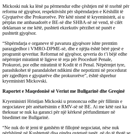
Mickoski nuk ka lënë pa përmendur edhe çështjen më të nxehtë për
reforma në gjyqësor, respektivisht për shpërndarjen e Këshillit të
Gjyqtarëve dhe Prokurorëve. Për këtë nismë të kryeministrit, ai u
përplas me ambasadorët e BE-së dhe SHBA-së në vend, të cilët
deklaruan se me këtë, pushteti ekzekutiv përzihet në punët e
pushtetit gjyqësor.
“Shpërndarja e organeve të pavarura gjyqësore ishte premtim
parazgjedhor i VMRO-DPME-së, dhe e njëjta është bërë pjesë e
programit qeveritar. Reformat në gjyqësor, qeveria do t’i bëjë edhe
nëpërmjet miratimit të ligjeve të reja për Procedurë Penale,
Prokurori, por edhe miratimit të Kodit të ri Penal. Nëpërmjet tyre,
parashikohet të parandalohet ndikimi dhe nepotizmi në procedurat
për zgjedhjen e gjyqtarëve dhe prokurorëve”, është shprehur
kryeministri Mickovski.
Raportet e Maqedonisë së Veriut me Bullgarinë dhe Greqinë
Kryeministri Hristijan Mickoski u prononcua edhe për fillimin e
negociatave për anëtarësimin e RMV-së në BE. Ai me këtë rast ka
theksuar se nuk ka garanci për një kërkesë përfundimtare në
bisedimet me Bullgarinë.
“Ne nuk do të jemi të gatshëm të fillojmë negociatat, nëse nuk
përfshijmë në Kushtetutë disa qindra qytetarë tanët, që do të thotë se