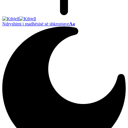
Ndryshimi i madhësisë së shkronjave
Aa