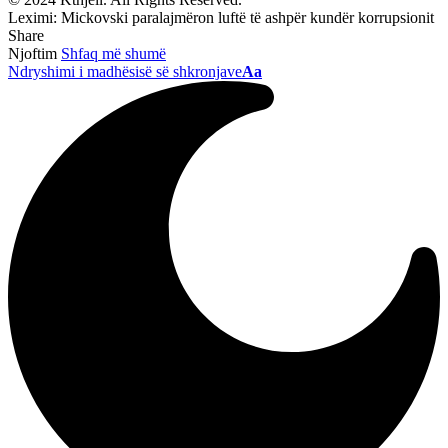
Leximi:
Mickovski paralajmëron luftë të ashpër kundër korrupsionit
Share
Njoftim
Shfaq më shumë
Ndryshimi i madhësisë së shkronjave
Aa