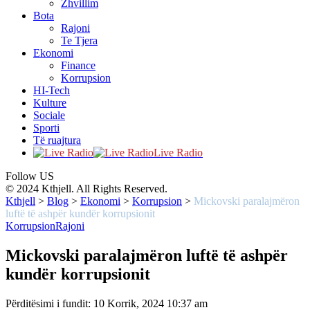
Zhvillim
Bota
Rajoni
Te Tjera
Ekonomi
Finance
Korrupsion
HI-Tech
Kulture
Sociale
Sporti
Të ruajtura
Live Radio
Follow US
© 2024 Kthjell. All Rights Reserved.
Kthjell
>
Blog
>
Ekonomi
>
Korrupsion
>
Mickovski paralajmëron
luftë të ashpër kundër korrupsionit
Korrupsion
Rajoni
Mickovski paralajmëron luftë të ashpër
kundër korrupsionit
Përditësimi i fundit: 10 Korrik, 2024 10:37 am