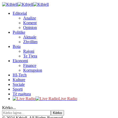
Editorial
Analize
Koment
Opinion
Politike
Aktuale
Zhvillim
Bota
Rajoni
Te Tjera
Ekonomi
Finance
Korrupsion
HI-Tech
Kulture
Sociale
Sporti
Të ruajtura
Live Radio
Kërko...
© 2024 Kthjell. All Rights Reserved.