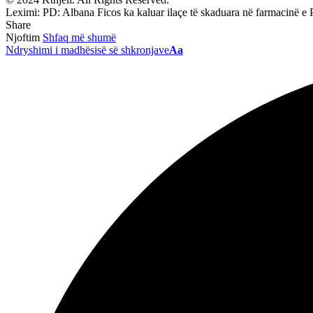
Leximi:
PD: Albana Ficos ka kaluar ilaçe të skaduara në farmacinë e P
Share
Njoftim
Shfaq më shumë
Ndryshimi i madhësisë së shkronjave
Aa