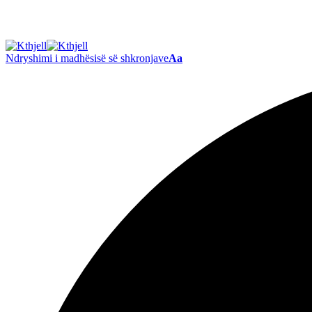
Ndryshimi i madhësisë së shkronjave
Aa